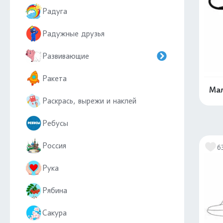
Радуга
Радужные друзья
Развивающие
Ракета
Мал
Раскрась, вырежи и наклей
Ребусы
Россия
6
Рука
Рябина
Сакура