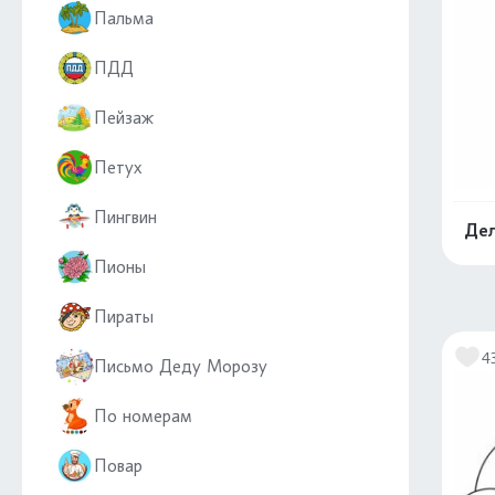
Пальма
ПДД
Пейзаж
Петух
Пингвин
Дел
Пионы
Пираты
4
Письмо Деду Морозу
По номерам
Повар