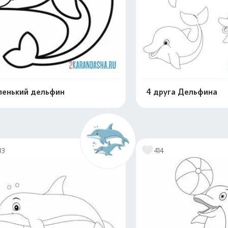
енький дельфин
4 друга Дельфина
Распечатать и скачать
Распечатать и 
33
414