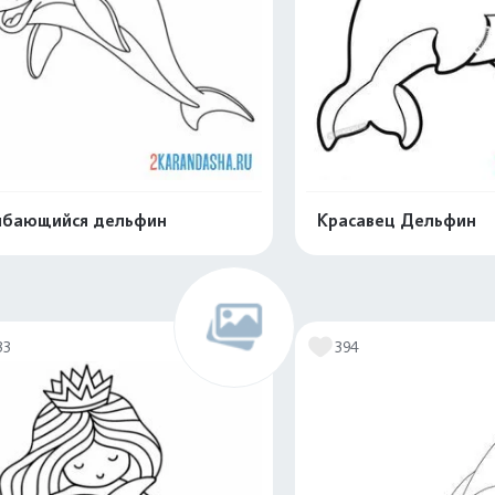
ыбающийся дельфин
Красавец Дельфин
Распечатать и скачать
Распечатать и 
33
394