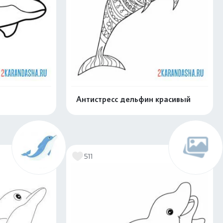
Антистресс дельфин красивый
скачать
Распечатать и скачать
511