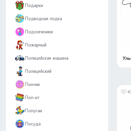
Подарки
Подводная лодка
Подснежники
Пожарный
Полицейская машина
Ул
Полицейский
Пончик
4
Поп-ит
Попугаи
Посуда