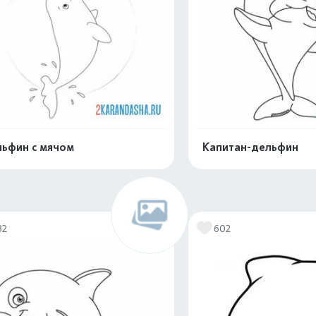
ьфин с мячом
Капитан-дельфин
Распечатать и скачать
Распечатать и 
32
602