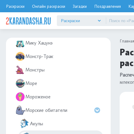
Мемы
Раскраски
Онлайн раскраски
Загадки
Поздравления
Ка
Мерседес
Метро
Главна
Мику Хацунэ
Рас
Монстр-Трак
рас
Монстры
Распеч
млеко
Море
Мороженое
Морские обитатели
Акулы