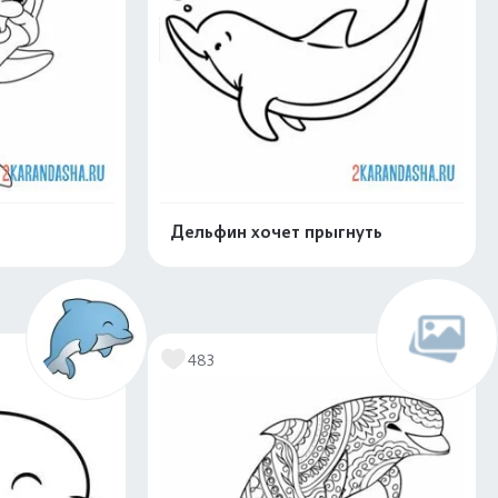
Дельфин хочет прыгнуть
скачать
Распечатать и скачать
483