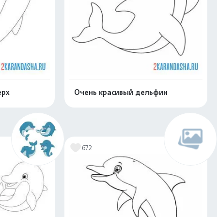
ерх
Очень красивый дельфин
скачать
Распечатать и скачать
672