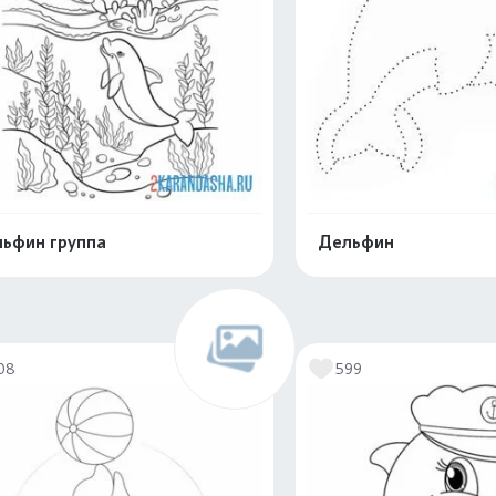
ьфин группа
Дельфин
Распечатать и скачать
Распечатать и 
08
599