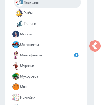
Дельфины
Рыбы
Тюлени
Москва
Мотоциклы
Мультфильмы
Муравьи
Мусоровоз
Мяч
Наклейки