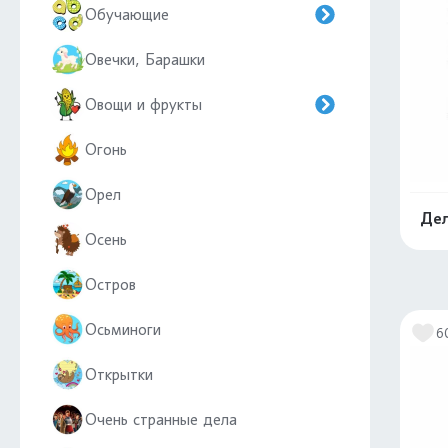
Обучающие
Овечки, Барашки
Овощи и фрукты
Огонь
Орел
Дел
Осень
Остров
Осьминоги
6
Открытки
Очень странные дела