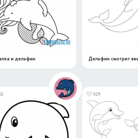
алка и дельфин
Дельфин смотрит вв
Распечатать и скачать
Распечатать и 
62
529