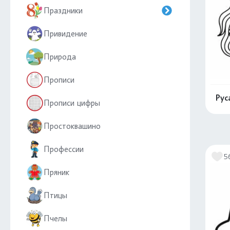
Праздники
Привидение
Природа
Прописи
Рус
Прописи цифры
Простоквашино
Профессии
5
Пряник
Птицы
Пчелы