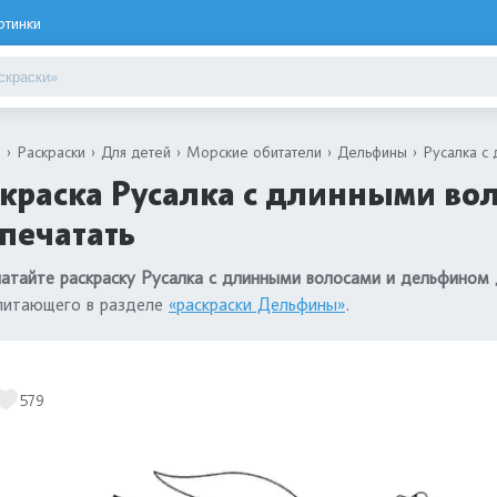
ртинки
я
Раскраски
Для детей
Морские обитатели
Дельфины
Русалка с
краска Русалка с длинными во
печатать
атайте раскраску Русалка с длинными волосами и дельфином
питающего в разделе
«раскраски Дельфины»
.
579