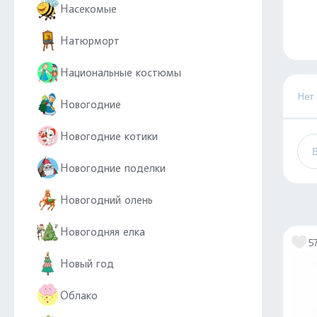
Насекомые
Натюрморт
Национальные костюмы
Нет
Новогодние
Новогодние котики
Новогодние поделки
Новогодний олень
Новогодняя елка
5
Новый год
Облако