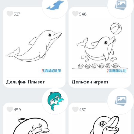
527
548
Дельфин Плывет
Дельфин играет
459
457