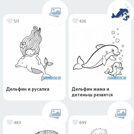
511
436
Дельфин и русалка
Дельфин мама и
детеныш резвятся
483
699