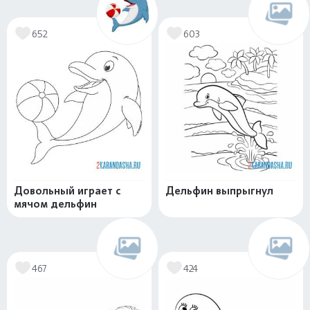
652
603
Довольный играет с
Дельфин выпрыгнул
мячом дельфин
467
424