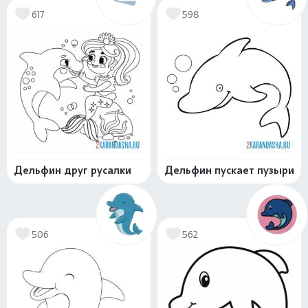
617
598
Дельфин друг русалки
Дельфин пускает пузыри
506
562