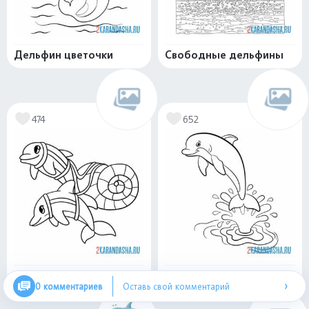
Дельфин цветочки
Свободные дельфины
474
652
Смешные дельфины
Дельфин волна море
›
0 комментариев
Оставь свой комментарий