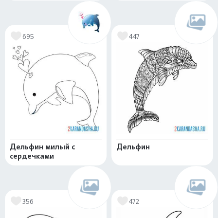
695
447
Дельфин милый с
Дельфин
сердечками
356
472