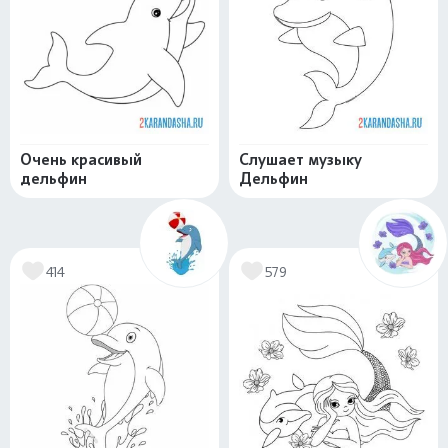
Очень красивый
Слушает музыку
дельфин
Дельфин
414
579