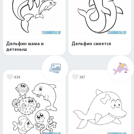
Дельфин мама и
Дельфин смеется
детеныш
434
347