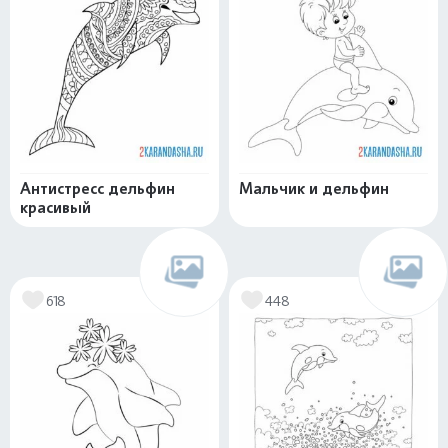
Антистресс дельфин
Мальчик и дельфин
красивый
618
448