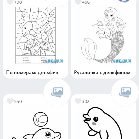
700
468
По номерам: дельфин
Русалочка с дельфином
550
302