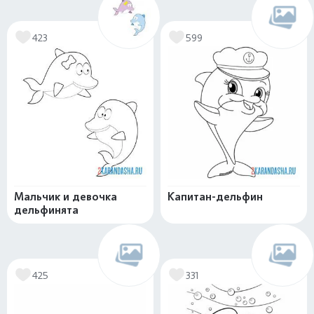
423
599
Мальчик и девочка
Капитан-дельфин
дельфинята
425
331