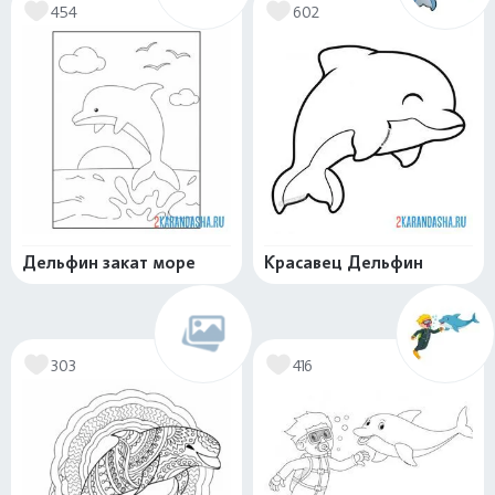
454
602
Дельфин закат море
Красавец Дельфин
303
416