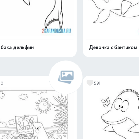
бака дельфин
Девочка с бантиком
Распечатать и скачать
Распечатать и 
30
591