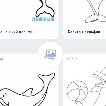
ошенький дельфин
Капитан-дельфин
Распечатать и скачать
Распечатать и 
80
652