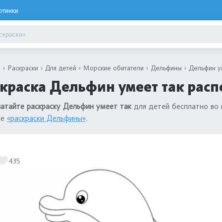
ртинки
я
Раскраски
Для детей
Морские обитатели
Дельфины
Дельфин у
краска Дельфин умеет так расп
атайте раскраску Дельфин умеет так
для детей бесплатно во 
ле
«раскраски Дельфины»
.
435