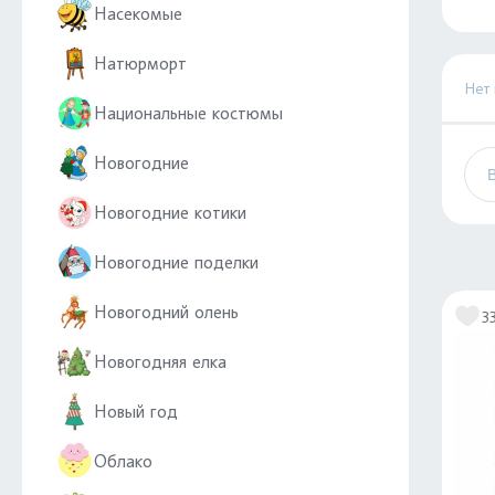
Насекомые
Натюрморт
Нет
Национальные костюмы
Новогодние
Новогодние котики
Новогодние поделки
Новогодний олень
3
Новогодняя елка
Новый год
Облако