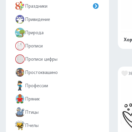
Праздники
Привидение
Природа
Хор
Прописи
Прописи цифры
Простоквашино
3
Профессии
Пряник
Птицы
Пчелы