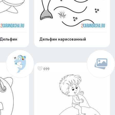
 Дельфин
Дельфин нарисованный
скачать
Распечатать и скачать
699