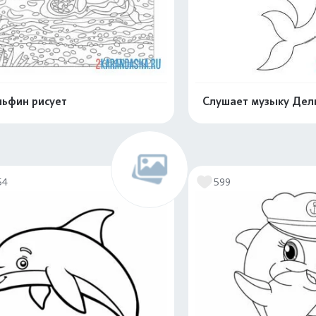
ьфин рисует
Слушает музыку Дел
Распечатать и скачать
Распечатать и 
54
599