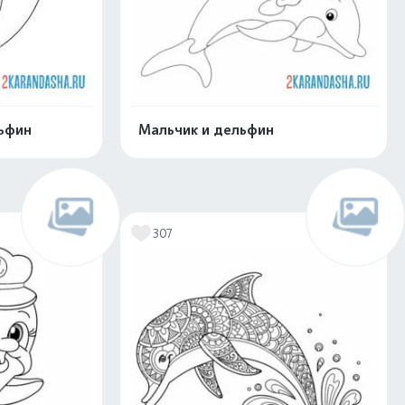
ьфин
Мальчик и дельфин
скачать
Распечатать и скачать
307