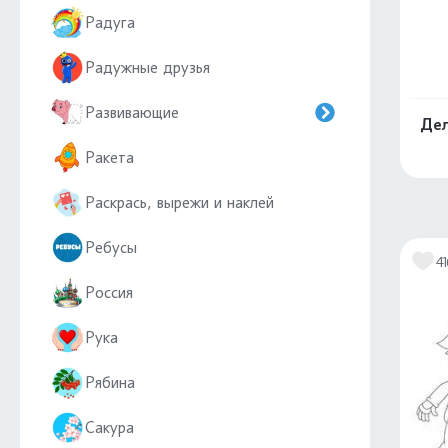
Радуга
Радужные друзья
Развивающие
Дел
Ракета
Раскрась, вырежи и наклей
Ребусы
41
Россия
Рука
Рябина
Сакура