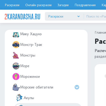
Мемы
Раскраски
Онлайн раскраски
Загадки
Поздравления
Ка
Мерседес
Метро
Главна
Мику Хацунэ
Рас
Монстр-Трак
Распеч
Монстры
разде
Море
Мороженое
Морские обитатели
Акулы