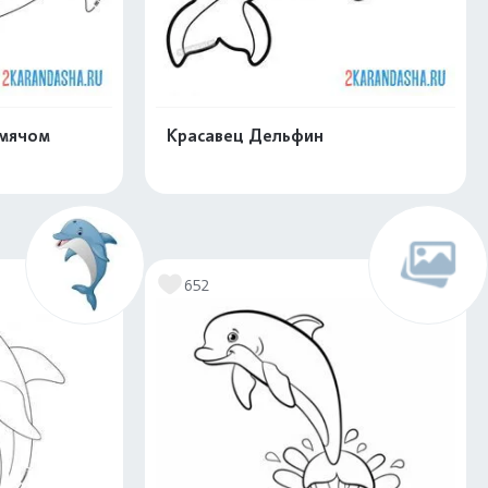
 мячом
Красавец Дельфин
скачать
Распечатать и скачать
652