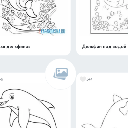
ья дельфинов
Дельфин под водой
Распечатать и скачать
Распечатать и 
56
347