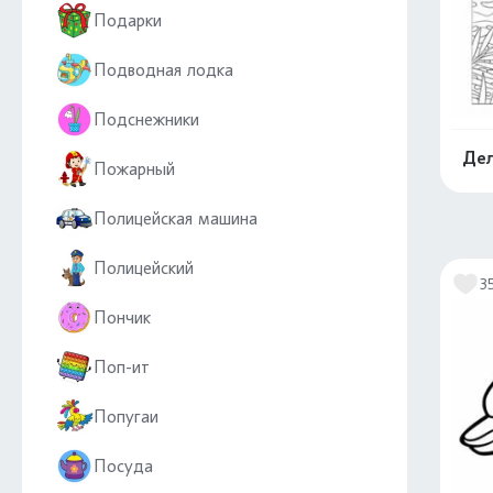
Подарки
Подводная лодка
Подснежники
Дел
Пожарный
Полицейская машина
Полицейский
3
Пончик
Поп-ит
Попугаи
Посуда