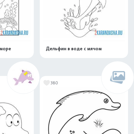
 море
Дельфин в воде с мячом
скачать
Распечатать и скачать
380