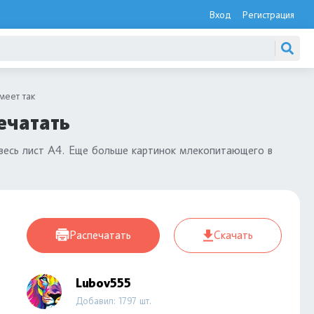
Вход
Регистрация
меет так
ечатать
весь лист А4. Еще больше картинок млекопитающего в
Распечатать
Скачать
Lubov555
Добавил: 1797 шт.