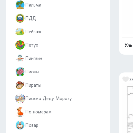
Пальма
ПДД
Пейзаж
Петух
Улы
Пингвин
Пионы
3
Пираты
Письмо Деду Морозу
По номерам
Повар