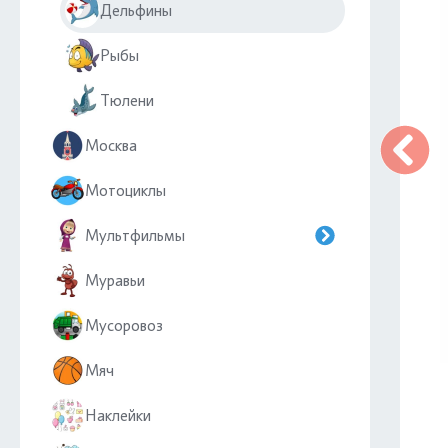
Дельфины
Рыбы
Тюлени
Москва
Мотоциклы
Мультфильмы
Муравьи
Мусоровоз
Мяч
Наклейки