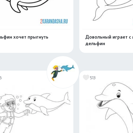
ьфин хочет прыгнуть
Довольный играет с
дельфин
Распечатать и скачать
Распечатать и 
6
513