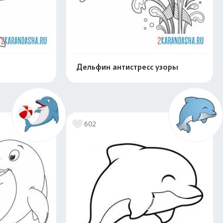
Дельфин антистресс узоры
скачать
Распечатать и скачать
602