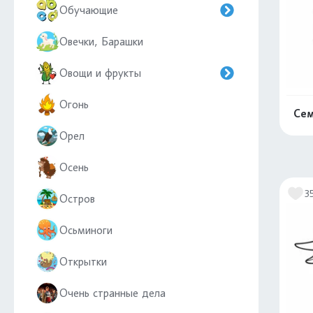
Обучающие
Овечки, Барашки
Овощи и фрукты
Огонь
Сем
Орел
Осень
3
Остров
Осьминоги
Открытки
Очень странные дела