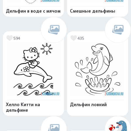
Дельфин в воде с мячом
Смешные дельфины
594
435
Хелло Китти на
Дельфин ловкий
дельфине