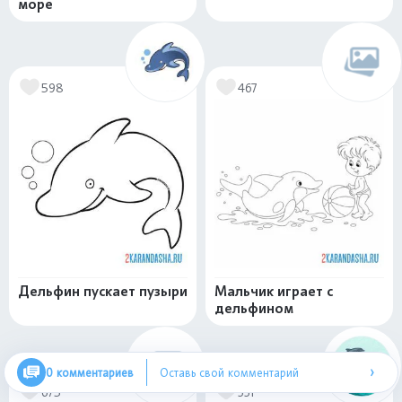
море
598
467
Дельфин пускает пузыри
Мальчик играет с
дельфином
›
0 комментариев
Оставь свой комментарий
675
331