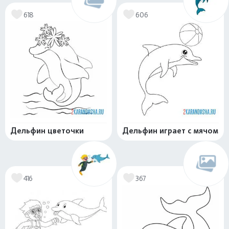
618
606
Дельфин цветочки
Дельфин играет с мячом
416
367