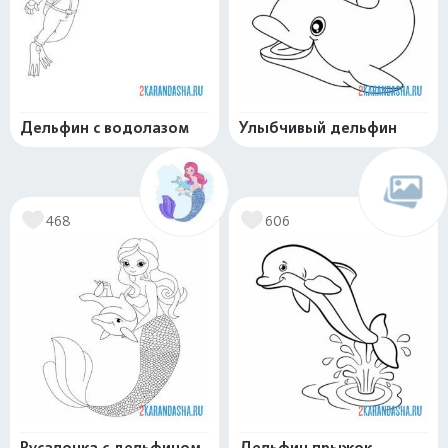
Дельфин с водолазом
Улыбчивый дельфин
468
606
Русалочка с дельфином
Дельфин прыжок