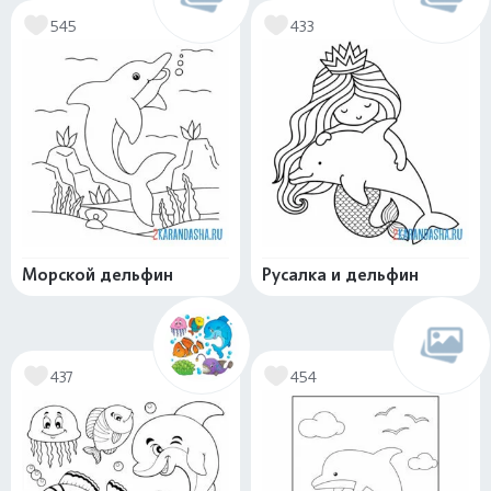
545
433
Морской дельфин
Русалка и дельфин
437
454