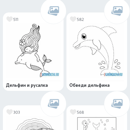
511
582
Дельфин и русалка
Обведи дельфина
303
568