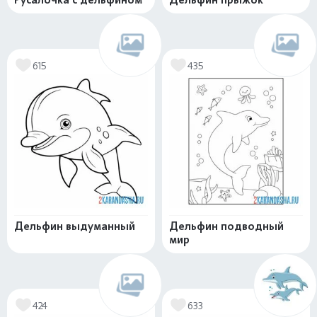
615
435
Дельфин выдуманный
Дельфин подводный
мир
424
633