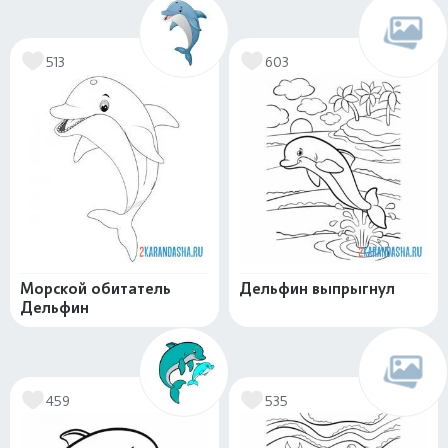
513
603
Морской обитатель
Дельфин выпрыгнул
Дельфин
459
535