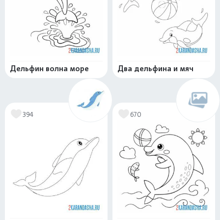
Дельфин волна море
Два дельфина и мяч
394
670