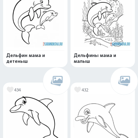
Дельфин мама и
Дельфины мама и
детеныш
малыш
434
432