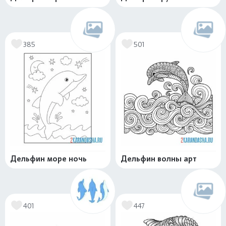
385
501
Дельфин море ночь
Дельфин волны арт
401
447