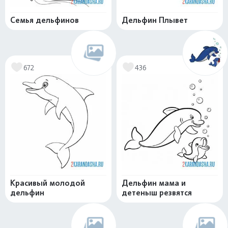
Семья дельфинов
Дельфин Плывет
672
436
Красивый молодой
Дельфин мама и
дельфин
детеныш резвятся