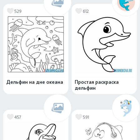
529
612
Дельфин на дне океана
Простая раскраска
дельфин
457
591