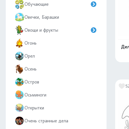
Обучающие
Овечки, Барашки
Овощи и фрукты
Огонь
Дел
Орел
Осень
Остров
5
Осьминоги
Открытки
Очень странные дела