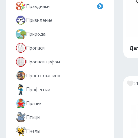
Праздники
Привидение
Природа
Прописи
Дел
Прописи цифры
Простоквашино
5
Профессии
Пряник
Птицы
Пчелы