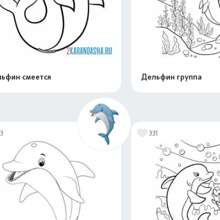
ьфин смеется
Дельфин группа
Распечатать и скачать
Распечатать и 
13
331