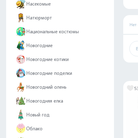
Насекомые
Натюрморт
Нет
Национальные костюмы
Новогодние
Новогодние котики
Новогодние поделки
Новогодний олень
5
Новогодняя елка
Новый год
Облако