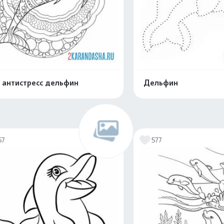
 антистресс дельфин
Дельфин
Распечатать и скачать
Распечатать и 
57
577