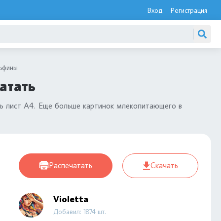
Вход
Регистрация
ьфины
атать
сь лист А4. Еще больше картинок млекопитающего в
Распечатать
Скачать
Violetta
Добавил: 1874 шт.