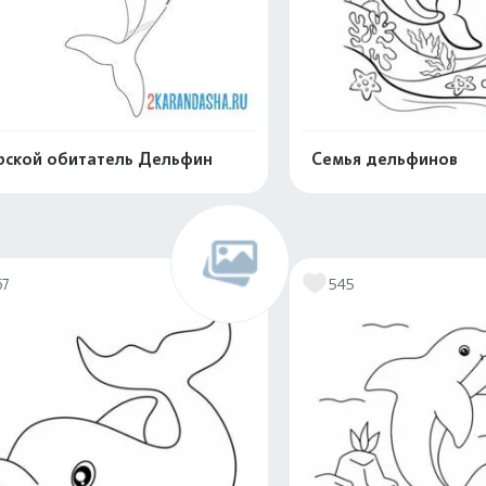
ской обитатель Дельфин
Семья дельфинов
Распечатать и скачать
Распечатать и 
67
545