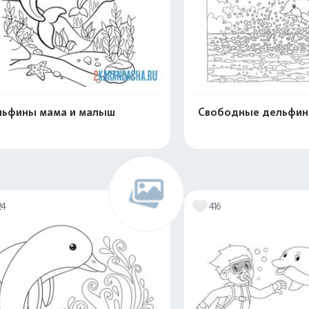
ьфины мама и малыш
Свободные дельфи
Распечатать и скачать
Распечатать и 
24
416