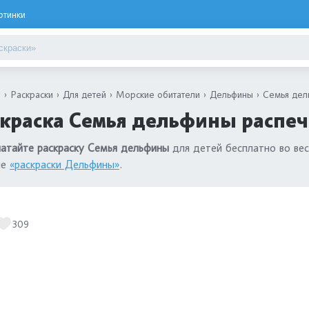
ртинки
я
Раскраски
Для детей
Морские обитатели
Дельфины
Семья дел
краска Семья дельфины распеч
атайте раскраску Семья дельфины
для детей бесплатно во ве
ле
«раскраски Дельфины»
.
309