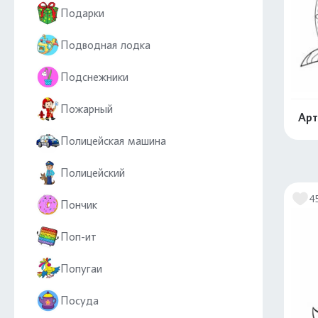
Подарки
Подводная лодка
Подснежники
Пожарный
Арт
Полицейская машина
Полицейский
4
Пончик
Поп-ит
Попугаи
Посуда