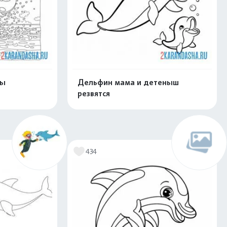
ны
Дельфин мама и детеныш
резвятся
скачать
Распечатать и скачать
434