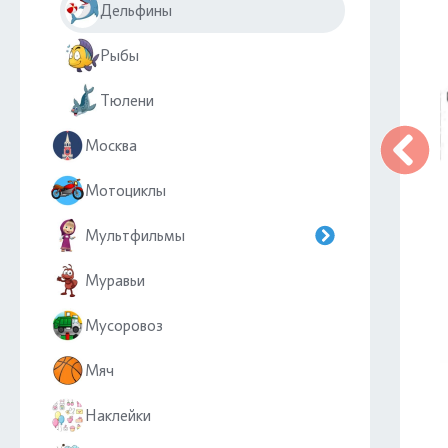
Дельфины
Рыбы
Тюлени
Москва
Мотоциклы
Мультфильмы
Муравьи
Мусоровоз
Мяч
Наклейки