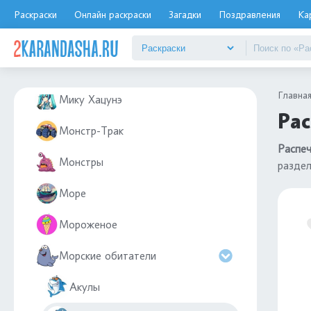
Мемы
Раскраски
Онлайн раскраски
Загадки
Поздравления
Ка
Мерседес
Метро
Главна
Мику Хацунэ
Рас
Монстр-Трак
Распеч
Монстры
разде
Море
Мороженое
Морские обитатели
Акулы