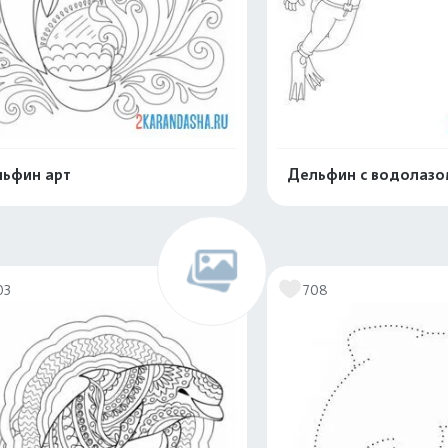
ьфин арт
Дельфин с водолазо
Распечатать и скачать
Распечатать и 
03
708