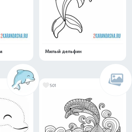
м
Милый дельфин
скачать
Распечатать и скачать
501