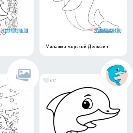
Милашка морской Дельфин
скачать
Распечатать и скачать
612