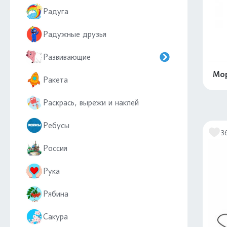
Радуга
Радужные друзья
Развивающие
Мор
Ракета
Раскрась, вырежи и наклей
Ребусы
3
Россия
Рука
Рябина
Сакура