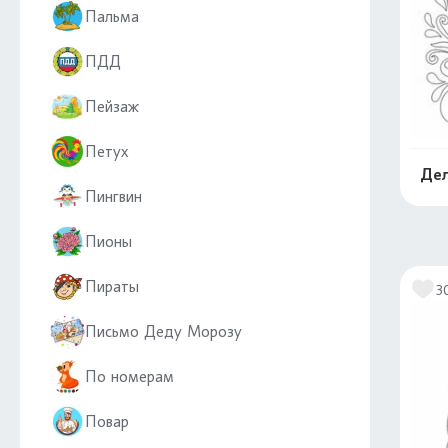
Пальма
ПДД
Пейзаж
Петух
Дел
Пингвин
Пионы
Пираты
3
Письмо Деду Морозу
По номерам
Повар