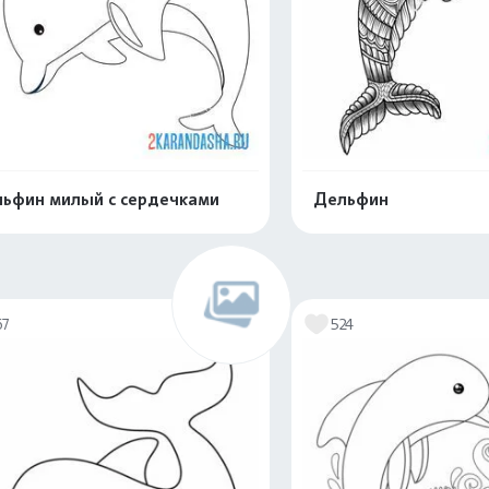
ьфин милый с сердечками
Дельфин
Распечатать и скачать
Распечатать и 
67
524