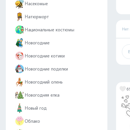
Насекомые
Натюрморт
Нет
Национальные костюмы
Новогодние
Новогодние котики
Новогодние поделки
Новогодний олень
6
Новогодняя елка
Новый год
Облако