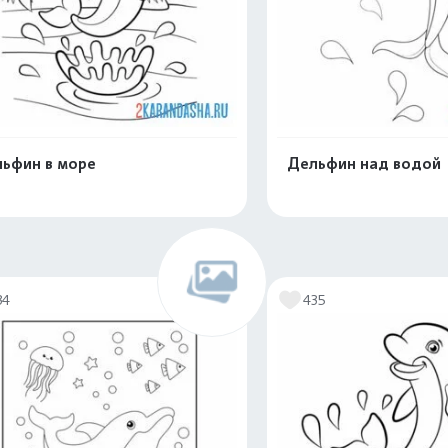
ьфин в море
Дельфин над водой
Распечатать и скачать
Распечатать и 
34
435