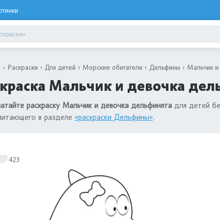
ртинки
я
Раскраски
Для детей
Морские обитатели
Дельфины
Мальчик и
краска Мальчик и девочка дел
атайте раскраску Мальчик и девочка дельфинята
для детей бе
питающего в разделе
«раскраски Дельфины»
.
423