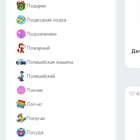
Подарки
Подводная лодка
Подснежники
Пожарный
Дел
Полицейская машина
Полицейский
Пончик
4
Поп-ит
Попугаи
Посуда