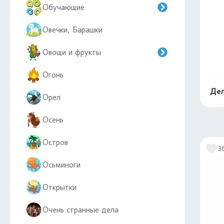
Обучающие
Овечки, Барашки
Овощи и фрукты
Огонь
Дел
Орел
Осень
Остров
3
Осьминоги
Открытки
Очень странные дела