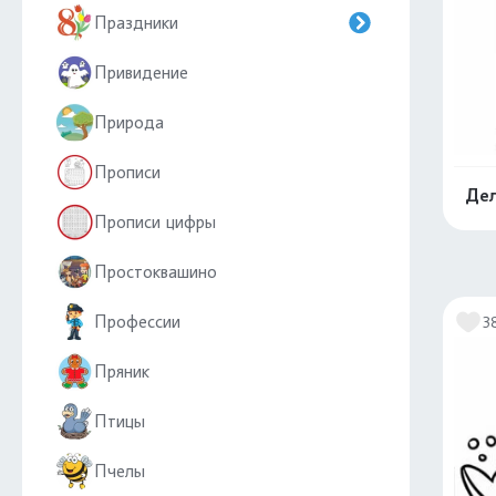
Праздники
Привидение
Природа
Прописи
Дел
Прописи цифры
Простоквашино
Профессии
3
Пряник
Птицы
Пчелы