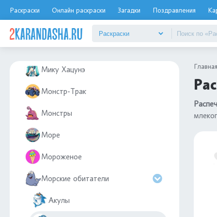
Мемы
Раскраски
Онлайн раскраски
Загадки
Поздравления
Ка
Мерседес
Метро
Главна
Мику Хацунэ
Рас
Монстр-Трак
Распеч
Монстры
млеко
Море
Мороженое
Морские обитатели
Акулы