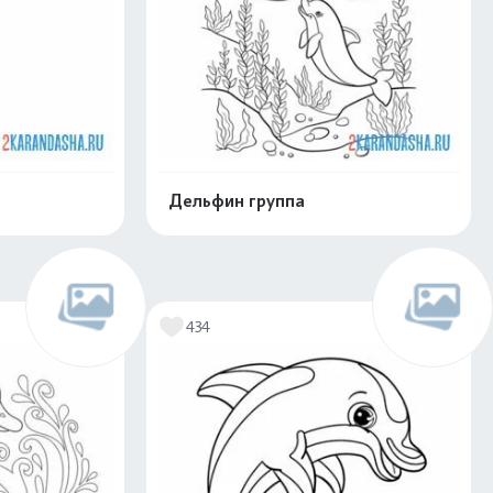
Дельфин группа
скачать
Распечатать и скачать
434