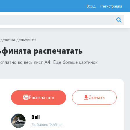
Вход
Регистрация
 девочка дельфинята
ьфинята распечатать
сплатно во весь лист А4. Еще больше картинок
Распечатать
Скачать
Bull
Добавил: 1859 шт.