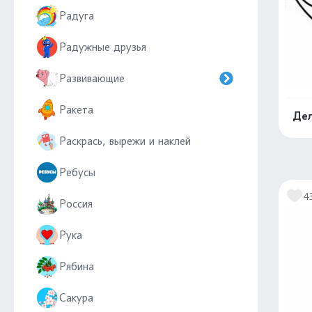
Радуга
Радужные друзья
Развивающие
Ракета
Дел
Раскрась, вырежи и наклей
Ребусы
4
Россия
Рука
Рябина
Сакура