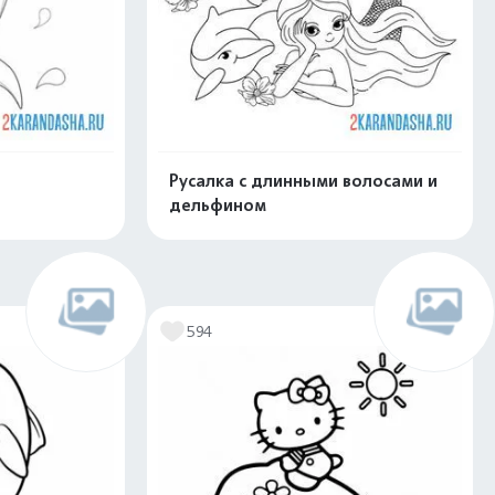
Русалка с длинными волосами и
дельфином
скачать
Распечатать и скачать
594