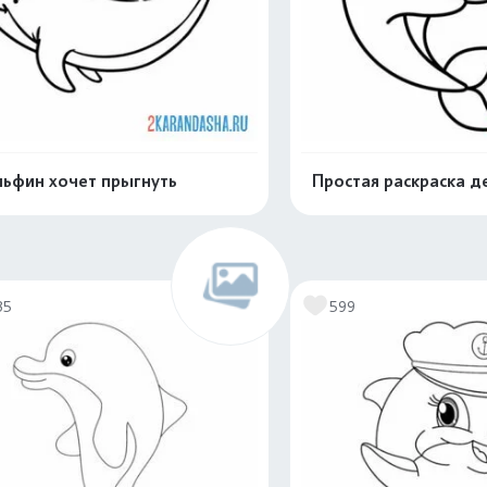
ьфин хочет прыгнуть
Простая раскраска д
Распечатать и скачать
Распечатать и 
35
599