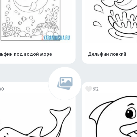
ьфин под водой море
Дельфин ловкий
Распечатать и скачать
Распечатать и 
80
612