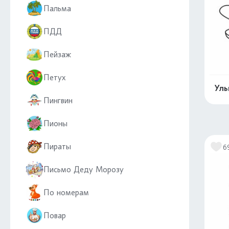
Пальма
ПДД
Пейзаж
Петух
Улы
Пингвин
Пионы
Пираты
6
Письмо Деду Морозу
По номерам
Повар