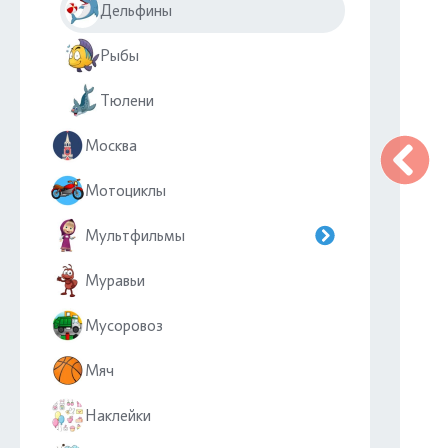
Дельфины
Рыбы
Тюлени
Москва
Мотоциклы
Мультфильмы
Муравьи
Мусоровоз
Мяч
Наклейки