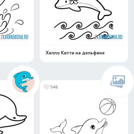
Хелло Китти на дельфине
скачать
Распечатать и скачать
548