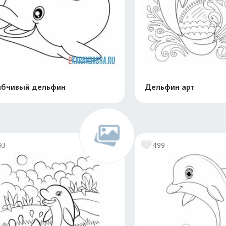
бчивый дельфин
Дельфин арт
Распечатать и скачать
Распечатать и 
93
499