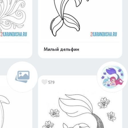
Милый дельфин
скачать
Распечатать и скачать
579