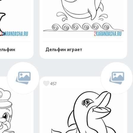
ельфин
Дельфин играет
скачать
Распечатать и скачать
457