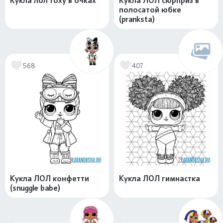
Кукла лол foxy в очках
Кукла ЛОЛ сюрприз в
полосатой юбке
(pranksta)
568
407
Кукла ЛОЛ конфетти
Кукла ЛОЛ гимнастка
(snuggle babe)