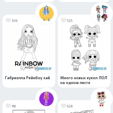
306
525
Габриэлла Рейнбоу хай
Много новых кукол ЛОЛ
на одном листе
416
628