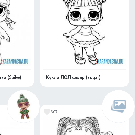
а (Spike)
Кукла ЛОЛ сахар (sugar)
скачать
Распечатать и скачать
307