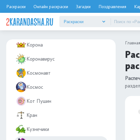
Конфеты и сладости
Раскраски
Онлайн раскраски
Загадки
Поздравления
Ка
Корабль
Корги
Главна
Корона
Рас
Коронавирус
рас
Космонавт
Распеч
разде
Космос
Кот Пушин
Кран
Кузнечики