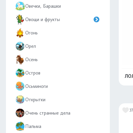
Овечки, Барашки
Овощи и фрукты
Огонь
Орел
Осень
Остров
ЛО
Осьминоги
Открытки
3
Очень странные дела
Пальма