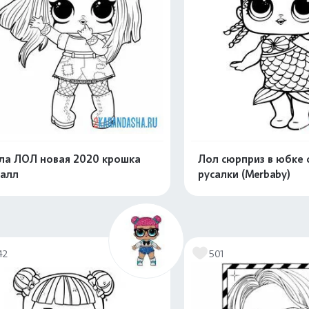
ла ЛОЛ новая 2020 крошка
Лол сюрприз в юбке 
алл
русалки (Merbaby)
Распечатать и скачать
Распечатать и 
42
501