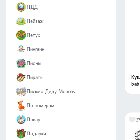
ПДД
Пейзаж
Петух
Пингвин
Пионы
Кук
Пираты
bab
Письмо Деду Морозу
По номерам
Повар
3
Подарки