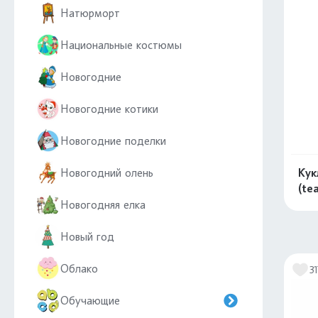
Натюрморт
Национальные костюмы
Новогодние
Новогодние котики
Новогодние поделки
Новогодний олень
Кук
(te
Новогодняя елка
Новый год
Облако
31
Обучающие