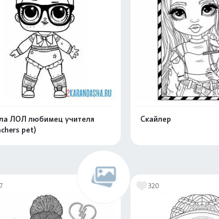
ла ЛОЛ любимец учителя
Скайлер
achers pet)
Распечатать и скачать
Распечатать и 
7
320