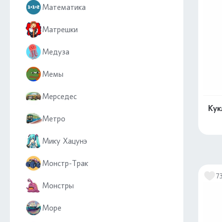
Математика
Матрешки
Медуза
Мемы
Мерседес
Кук
Метро
Мику Хацунэ
Монстр-Трак
7
Монстры
Море