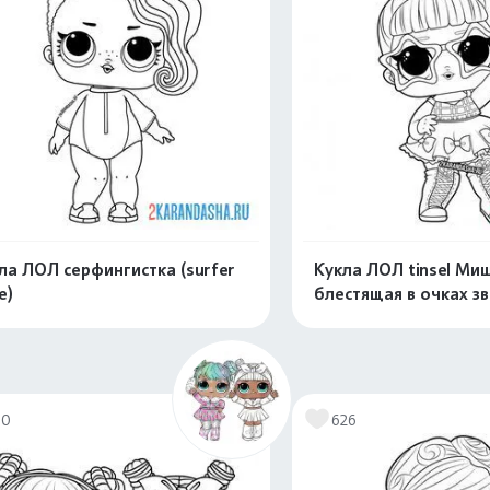
ла ЛОЛ серфингистка (surfer
Кукла ЛОЛ tinsel Ми
e)
блестящая в очках з
Распечатать и скачать
Распечатать и 
70
626