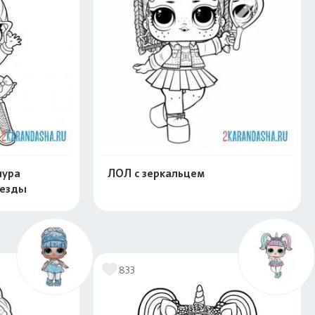
шура
ЛОЛ с зеркальцем
везды
скачать
Распечатать и скачать
833