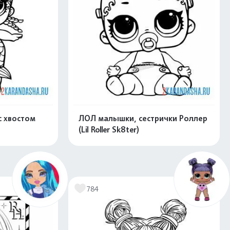
с хвостом
ЛОЛ малышки, сестрички Роллер
(Lil Roller Sk8ter)
скачать
Распечатать и скачать
784