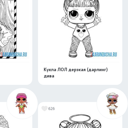
Кукла ЛОЛ дерзкая (дарлинг)
дива
скачать
Распечатать и скачать
626