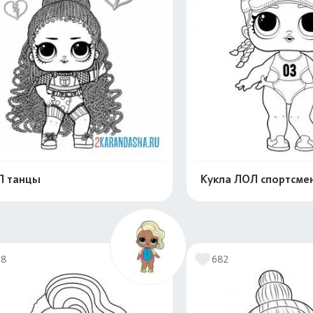
Л танцы
Кукла ЛОЛ спортсменк
Распечатать и скачать
Распечатать и 
78
682