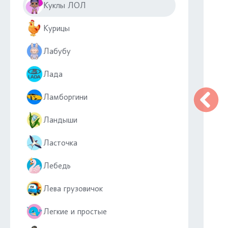
Куклы ЛОЛ
Курицы
Лабубу
Лада
Ламборгини
Ландыши
Ласточка
Лебедь
Лева грузовичок
Легкие и простые