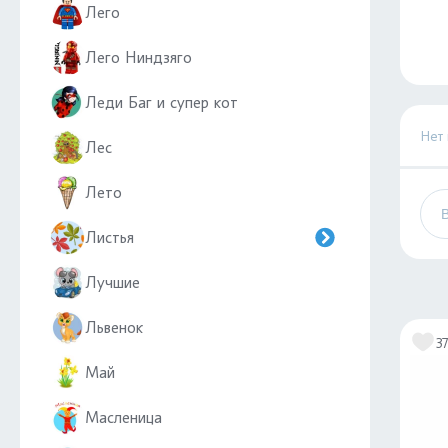
Лего
Лего Ниндзяго
Леди Баг и супер кот
Нет
Лес
Лето
Листья
Лучшие
Львенок
3
Май
Масленица