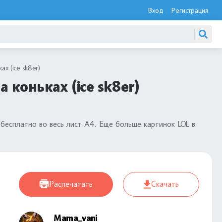
Вход
Регистрация
х (ice sk8er)
 коньках (ice sk8er)
бесплатно во весь лист А4. Еще больше картинок LOL в
Распечатать
Скачать
Mama_vani