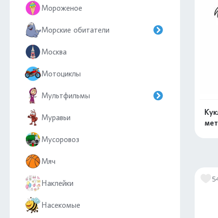
Мороженое
Морские обитатели
Москва
Мотоциклы
Мультфильмы
Кук
Муравьи
мет
Мусоровоз
Мяч
5
Наклейки
Насекомые