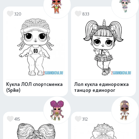
320
833
Кукла ЛОЛ спортсменка
Лол кукла единорожка
(Spike)
танцор единорог
415
312