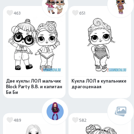
463
651
Две куклы ЛОЛ мальчик
Кукла ЛОЛ в купальнике
Block Party B.B. и капитан
драгоценаая
Би Би
489
582