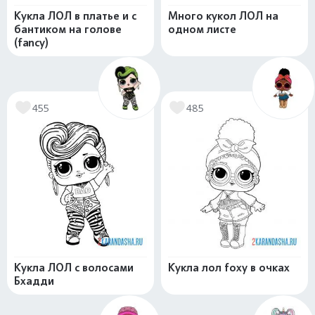
Кукла ЛОЛ в платье и с
Много кукол ЛОЛ на
бантиком на голове
одном листе
(fancy)
455
485
Кукла ЛОЛ с волосами
Кукла лол foxy в очках
Бхадди