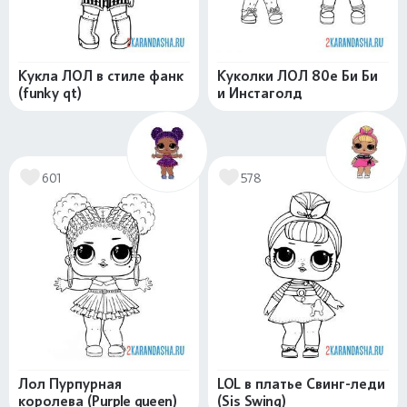
Кукла ЛОЛ в стиле фанк
Куколки ЛОЛ 80е Би Би
(funky qt)
и Инстаголд
601
578
Лол Пурпурная
LOL в платье Свинг-леди
королева (Purple queen)
(Sis Swing)