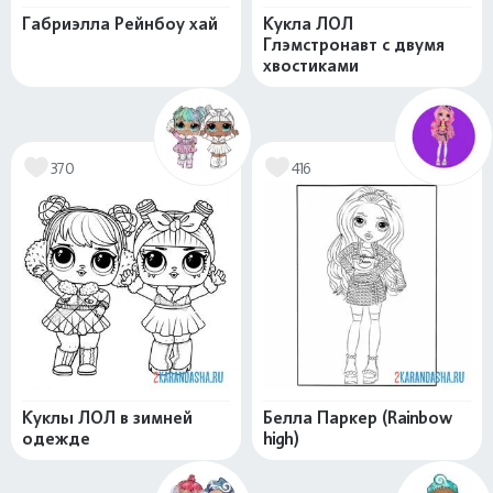
Габриэлла Рейнбоу хай
Кукла ЛОЛ
Глэмстронавт с двумя
хвостиками
370
416
Куклы ЛОЛ в зимней
Белла Паркер (Rainbow
одежде
high)