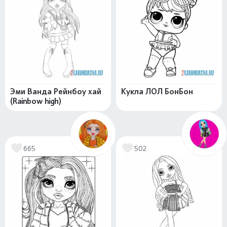
Эми Ванда Рейнбоу хай
Кукла ЛОЛ БонБон
(Rainbow high)
665
502