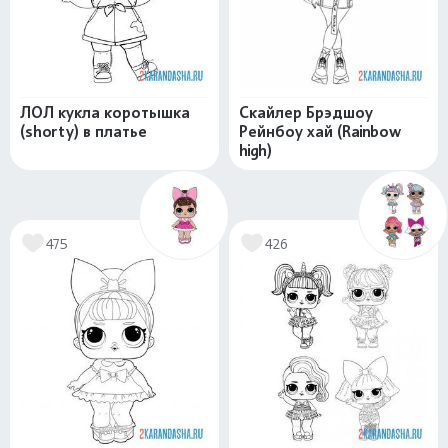
ЛОЛ кукла коротышка
Скайлер Брэдшоу
(shorty) в платье
Рейнбоу хай (Rainbow
high)
475
426