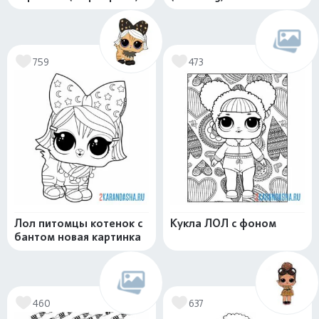
759
473
Лол питомцы котенок с
Кукла ЛОЛ с фоном
бантом новая картинка
460
637