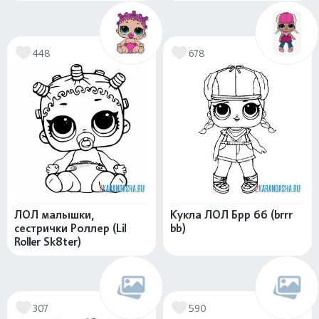
448
678
ЛОЛ малышки,
Кукла ЛОЛ Брр бб (brrr
сестрички Роллер (Lil
bb)
Roller Sk8ter)
307
590