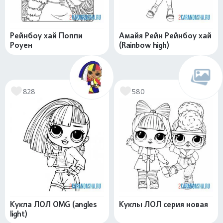
Рейнбоу хай Поппи
Амайя Рейн Рейнбоу хай
Роуен
(Rainbow high)
828
580
Кукла ЛОЛ OMG (angles
Куклы ЛОЛ серия новая
light)