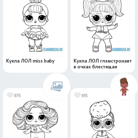
Кукла ЛОЛ miss baby
Кукла ЛОЛ глэмстронавт
в очках блестящая
675
615