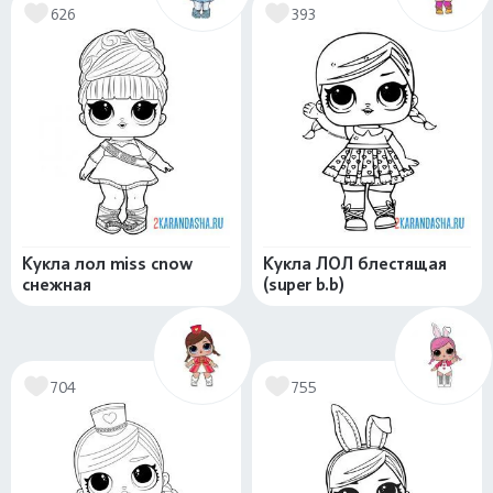
626
393
Кукла лол miss cnow
Кукла ЛОЛ блестящая
снежная
(super b.b)
704
755