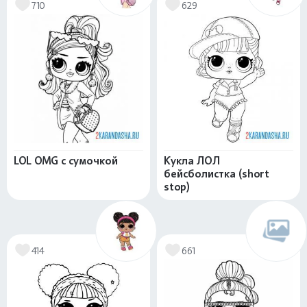
710
629
LOL OMG с сумочкой
Кукла ЛОЛ
бейсболистка (short
stop)
414
661