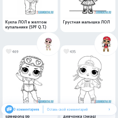
Кукла ЛОЛ в желтом
Грустная малышка ЛОЛ
купальнике (SPF Q.T.)
469
435
›
0 комментариев
Оставь свой комментарий
Лол конфетти клуб сна
Кукла ЛОЛ крутая
spleepong bb
девчонка (Swag)