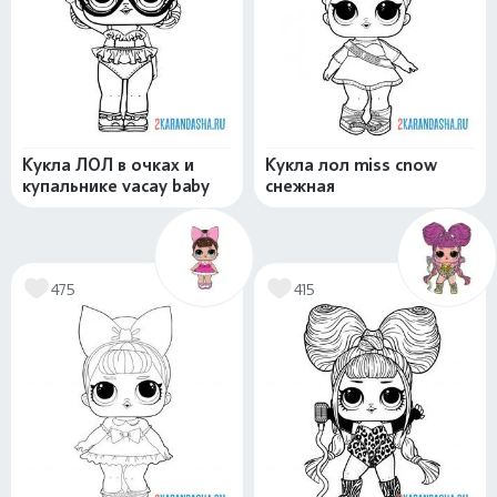
Кукла ЛОЛ в очках и
Кукла лол miss cnow
купальнике vacay baby
снежная
475
415