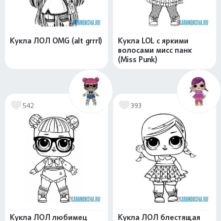
Кукла ЛОЛ OMG (alt grrrl)
Кукла LOL с яркими
волосами мисс панк
(Miss Punk)
542
393
Кукла ЛОЛ любимец
Кукла ЛОЛ блестящая