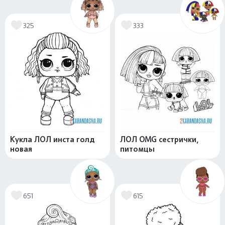
325
333
Кукла ЛОЛ инста голд
ЛОЛ OMG сестрички,
новая
питомцы
651
615