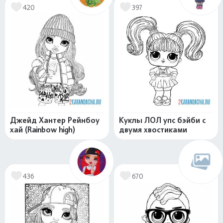
420
397
Джейд Хантер Рейнбоу
Куклы ЛОЛ упс бэйби с
хай (Rainbow high)
двумя хвостиками
436
670