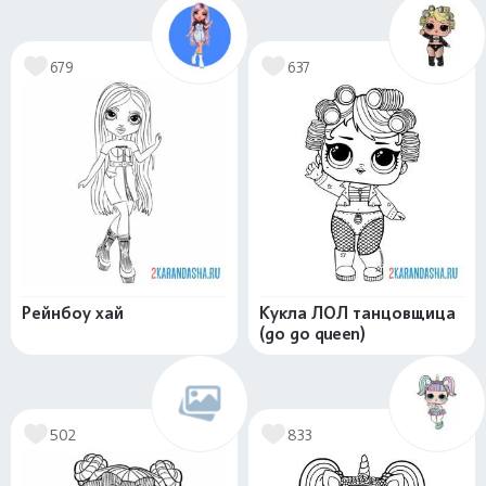
679
637
Рейнбоу хай
Кукла ЛОЛ танцовщица
(go go queen)
502
833