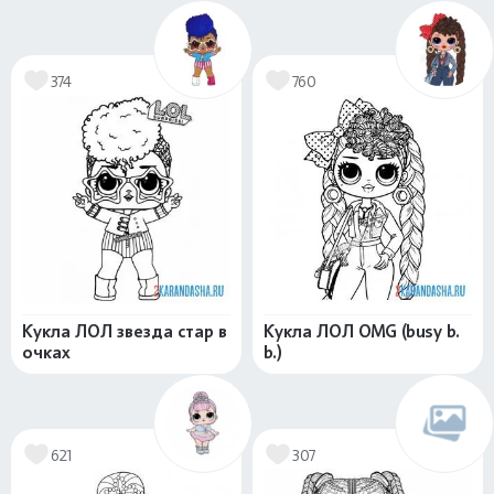
374
760
Кукла ЛОЛ звезда стар в
Кукла ЛОЛ OMG (busy b.
очках
b.)
621
307