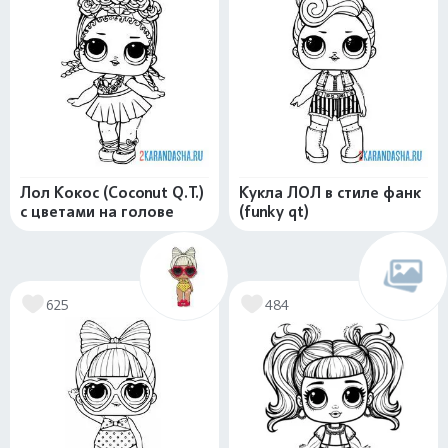
Лол Кокос (Coconut Q.T.)
Кукла ЛОЛ в стиле фанк
с цветами на голове
(funky qt)
625
484