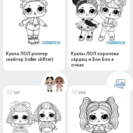
Кукла ЛОЛ роллер
Куклы ЛОЛ королева
скейтер (roller sk8ter)
сердец и Бон Бон в
очках
567
666