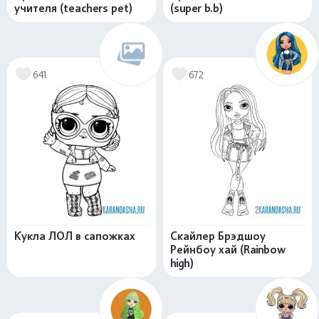
учителя (teachers pet)
(super b.b)
641
672
Кукла ЛОЛ в сапожках
Скайлер Брэдшоу
Рейнбоу хай (Rainbow
high)