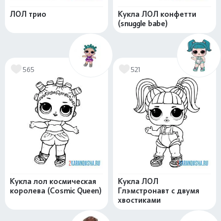
ЛОЛ трио
Кукла ЛОЛ конфетти
(snuggle babe)
565
521
Кукла лол космическая
Кукла ЛОЛ
королева (Cosmic Queen)
Глэмстронавт с двумя
хвостиками