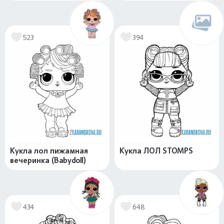
523
394
Кукла лол пижамная
Кукла ЛОЛ STOMPS
вечеринка (Babydoll)
434
648