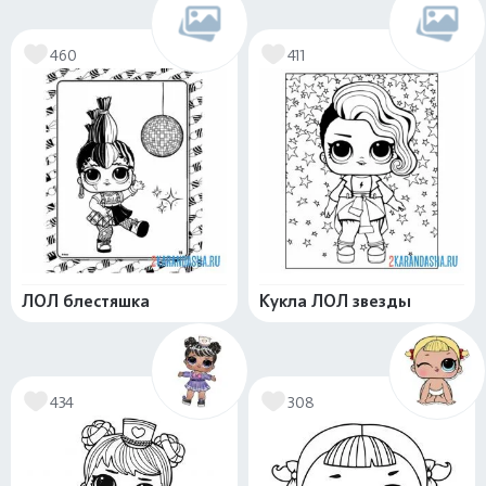
460
411
ЛОЛ блестяшка
Кукла ЛОЛ звезды
434
308