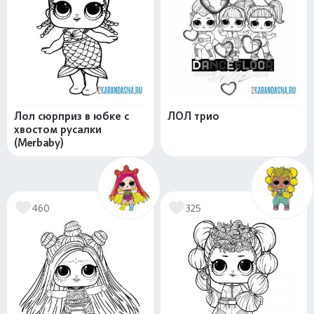
Лол сюрприз в юбке с
ЛОЛ трио
хвостом русалки
(Merbaby)
460
325