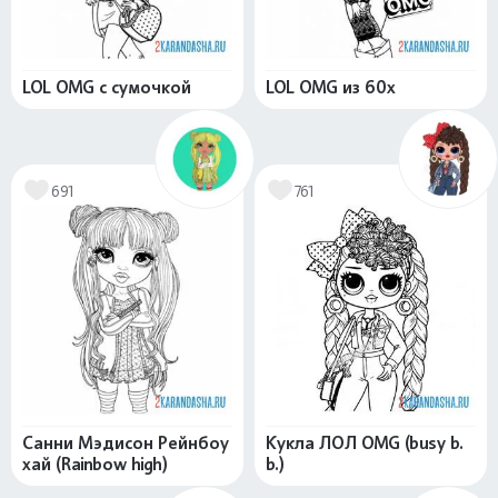
LOL OMG с сумочкой
LOL OMG из 60х
691
761
Санни Мэдисон Рейнбоу
Кукла ЛОЛ OMG (busy b.
хай (Rainbow high)
b.)