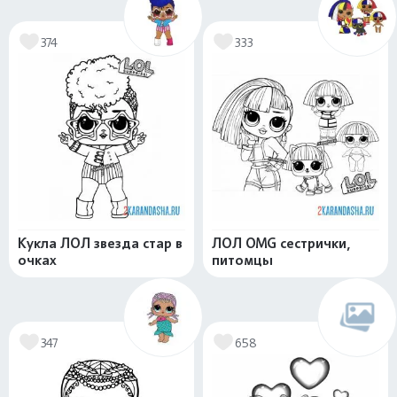
374
333
Кукла ЛОЛ звезда стар в
ЛОЛ OMG сестрички,
очках
питомцы
347
658