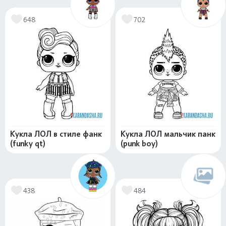
648
702
Кукла ЛОЛ в стиле фанк
Кукла ЛОЛ мальчик панк
(funky qt)
(punk boy)
438
484