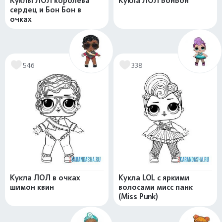
Куклы ЛОЛ королева
Кукла ЛОЛ БонБон
сердец и Бон Бон в
очках
546
338
Кукла ЛОЛ в очках
Кукла LOL с яркими
шимон квин
волосами мисс панк
(Miss Punk)