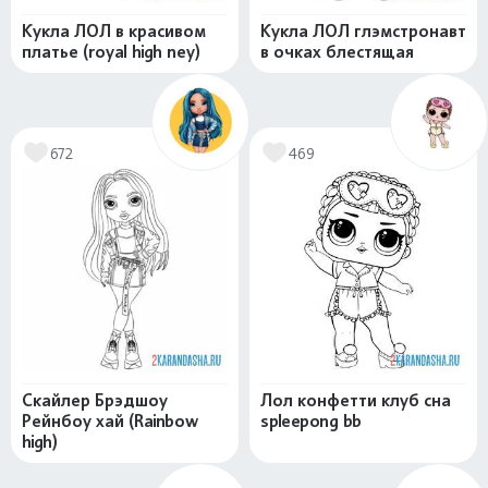
Кукла ЛОЛ в красивом
Кукла ЛОЛ глэмстронавт
платье (royal high ney)
в очках блестящая
672
469
Скайлер Брэдшоу
Лол конфетти клуб сна
Рейнбоу хай (Rainbow
spleepong bb
high)