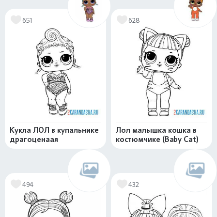
651
628
Кукла ЛОЛ в купальнике
Лол малышка кошка в
драгоценаая
костюмчике (Baby Cat)
494
432