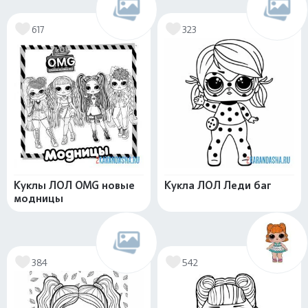
617
323
Куклы ЛОЛ OMG новые
Кукла ЛОЛ Леди баг
модницы
384
542