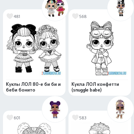
481
568
Куклы ЛОЛ 80-е би би и
Кукла ЛОЛ конфетти
беби бонито
(snuggle babe)
601
583