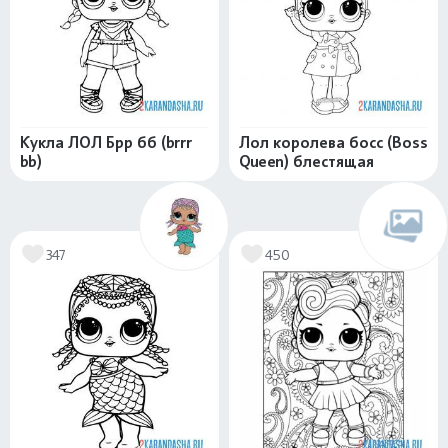
Кукла ЛОЛ Брр бб (brrr
Лол королева босс (Boss
bb)
Queen) блестящая
347
450