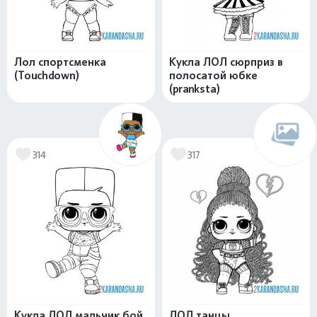
Лол спортсменка
Кукла ЛОЛ сюрприз в
(Touchdown)
полосатой юбке
(pranksta)
314
317
Кукла ЛОЛ мальчик бой
ЛОЛ танцы