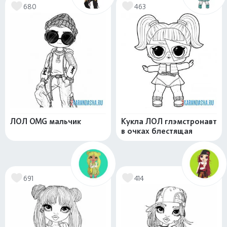
680
463
ЛОЛ OMG мальчик
Кукла ЛОЛ глэмстронавт
в очках блестящая
691
414