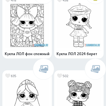
478
438
Кукла ЛОЛ фон сложный
Кукла ЛОЛ 2024 берет
635
502