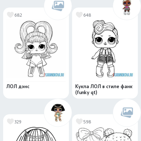
682
648
ЛОЛ дэнс
Кукла ЛОЛ в стиле фанк
(funky qt)
329
598