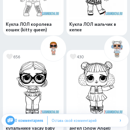
Кукла ЛОЛ королева
Кукла ЛОЛ мальчик в
кошек (kitty queen)
кепке
656
430
›
0 комментариев
Оставь свой комментарий
Кукла ЛОЛ в очках и
Лол кукла снежный
купальнике vacay baby
ангел (Snow Angel)