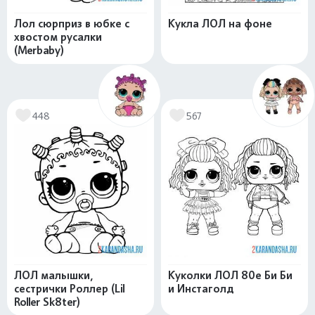
Лол сюрприз в юбке с
Кукла ЛОЛ на фоне
хвостом русалки
(Merbaby)
448
567
ЛОЛ малышки,
Куколки ЛОЛ 80е Би Би
сестрички Роллер (Lil
и Инстаголд
Roller Sk8ter)