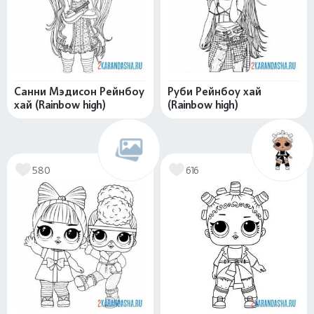
Санни Мэдисон Рейнбоу
Руби Рейнбоу хай
хай (Rainbow high)
(Rainbow high)
580
616