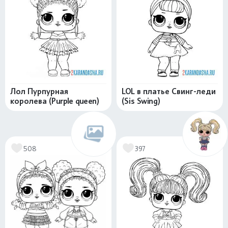
Лол Пурпурная
LOL в платье Свинг-леди
королева (Purple queen)
(Sis Swing)
508
397