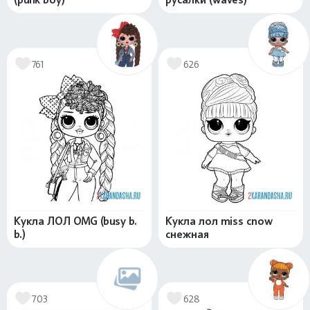
761
626
Кукла ЛОЛ OMG (busy b.
Кукла лол miss cnow
b.)
снежная
703
628