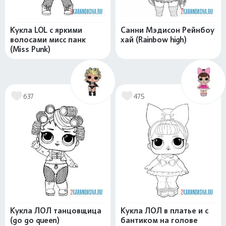
Кукла LOL с яркими
Санни Мэдисон Рейнбоу
волосами мисс панк
хай (Rainbow high)
(Miss Punk)
637
475
Кукла ЛОЛ танцовщица
Кукла ЛОЛ в платье и с
(go go queen)
бантиком на голове