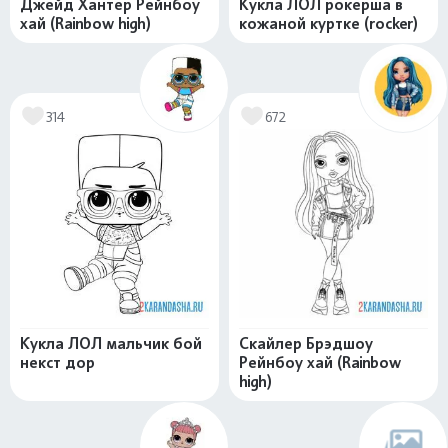
Джейд Хантер Рейнбоу
Кукла ЛОЛ рокерша в
хай (Rainbow high)
кожаной куртке (rocker)
314
672
Кукла ЛОЛ мальчик бой
Скайлер Брэдшоу
некст дор
Рейнбоу хай (Rainbow
high)