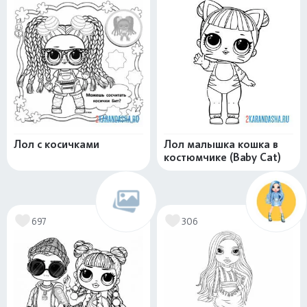
Лол с косичками
Лол малышка кошка в
костюмчике (Baby Cat)
697
306