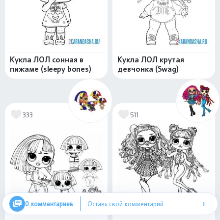
Кукла ЛОЛ сонная в
Кукла ЛОЛ крутая
пижаме (sleepy bones)
девчонка (Swag)
333
511
›
0 комментариев
Оставь свой комментарий