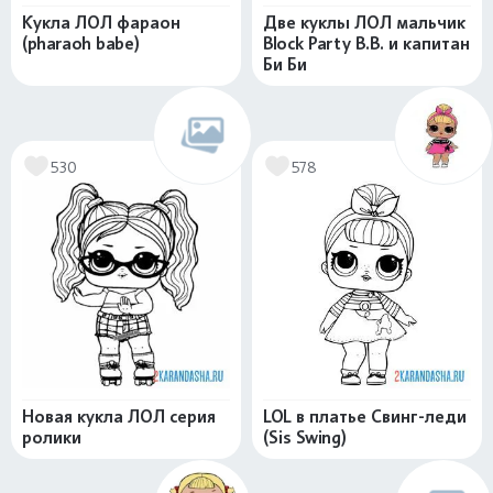
Кукла ЛОЛ фараон
Две куклы ЛОЛ мальчик
(pharaoh babe)
Block Party B.B. и капитан
Би Би
530
578
Новая кукла ЛОЛ серия
LOL в платье Свинг-леди
ролики
(Sis Swing)