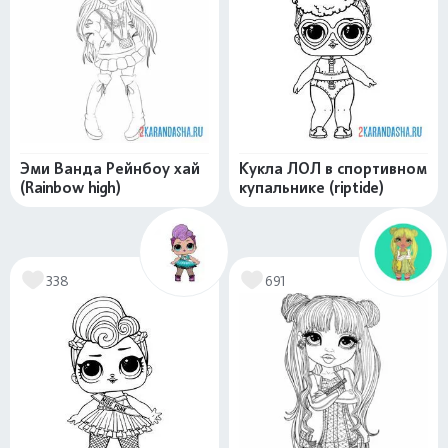
Эми Ванда Рейнбоу хай
Кукла ЛОЛ в спортивном
(Rainbow high)
купальнике (riptide)
338
691