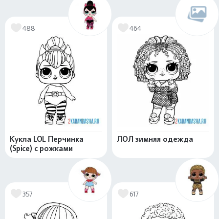
488
464
Кукла LOL Перчинка
ЛОЛ зимняя одежда
(Spice) с рожками
357
617