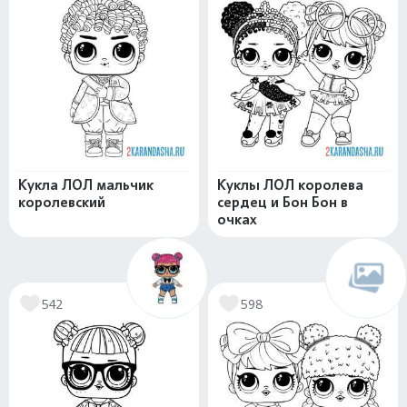
Кукла ЛОЛ мальчик
Куклы ЛОЛ королева
королевский
сердец и Бон Бон в
очках
542
598