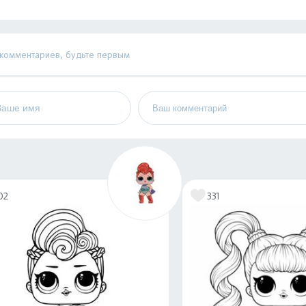
 комментариев, будьте первым
02
331