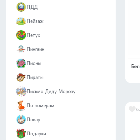
ПДД
Пейзаж
Петух
Пингвин
Пионы
Бел
Пираты
Письмо Деду Морозу
По номерам
6
Повар
Подарки