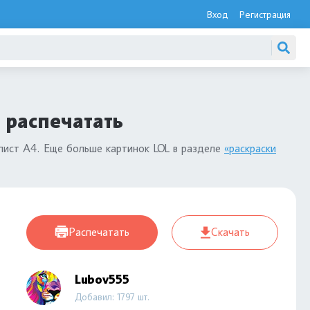
Вход
Регистрация
 распечатать
лист А4. Еще больше картинок LOL в разделе
«раскраски
Распечатать
Скачать
Lubov555
Добавил: 1797 шт.