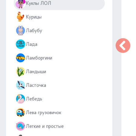
Куклы ЛОЛ
Курицы
Лабубу
Лада
Ламборгини
Ландыши
Ласточка
Лебедь
Лева грузовичок
Легкие и простые