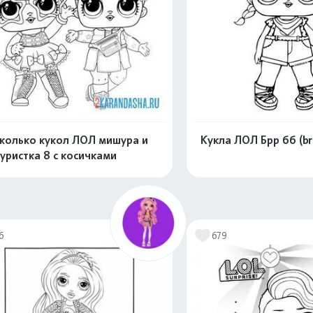
колько кукол ЛОЛ мишура и
Кукла ЛОЛ Брр бб (brr
уристка 8 с косичками
Распечатать и скачать
Распечатать и 
6
679