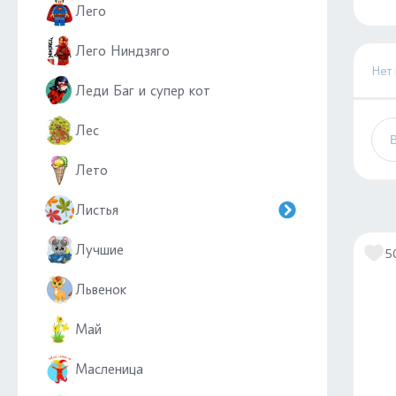
Лего
Лего Ниндзяго
Нет
Леди Баг и супер кот
Лес
Лето
Листья
Лучшие
5
Львенок
Май
Масленица