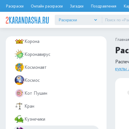
Конфеты и сладости
Раскраски
Онлайн раскраски
Загадки
Поздравления
Ка
Корабль
Корги
Главна
Корона
Рас
Коронавирус
Распеч
Космонавт
куклы
Космос
Кот Пушин
Кран
Кузнечики