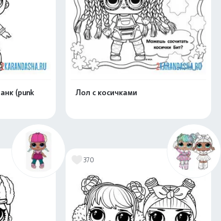
анк (punk
Лол с косичками
скачать
Распечатать и скачать
370