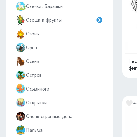
Овечки, Барашки
Овощи и фрукты
Огонь
Орел
Осень
Нес
фиг
Остров
Осьминоги
Открытки
41
Очень странные дела
Пальма