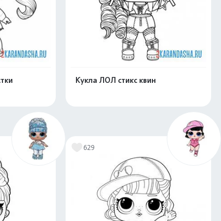
стки
Кукла ЛОЛ стикс квин
скачать
Распечатать и скачать
629