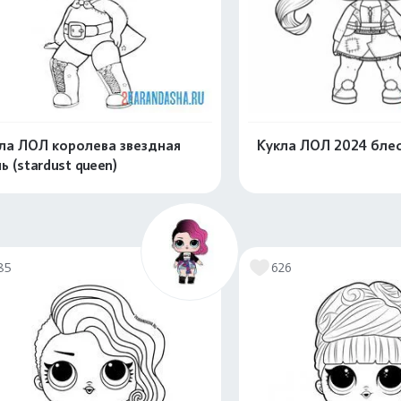
ла ЛОЛ королева звездная
Кукла ЛОЛ 2024 бле
ь (stardust queen)
Распечатать и скачать
Распечатать и 
85
626