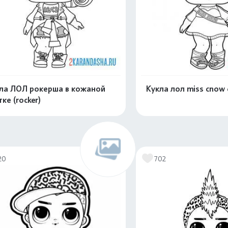
ла ЛОЛ рокерша в кожаной
Кукла лол miss cnow
тке (rocker)
Распечатать и скачать
Распечатать и 
20
702