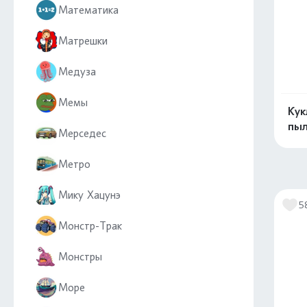
Математика
Матрешки
Медуза
Мемы
Кук
пыл
Мерседес
Метро
Мику Хацунэ
5
Монстр-Трак
Монстры
Море