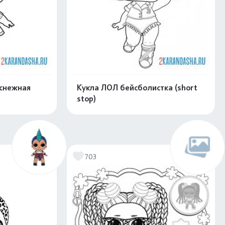
 снежная
Кукла ЛОЛ бейсболистка (short
stop)
скачать
Распечатать и скачать
703