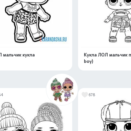
 мальчик кукла
Кукла ЛОЛ мальчик п
boy)
Распечатать и скачать
Распечатать и 
54
678