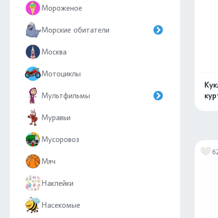
Мороженое
Морские обитатели
Москва
Мотоциклы
Кук
Мультфильмы
кур
Муравьи
Мусоровоз
6
Мяч
Наклейки
Насекомые