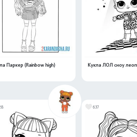
ла Паркер (Rainbow high)
Кукла ЛОЛ сноу лео
Распечатать и скачать
Распечатать и 
28
637