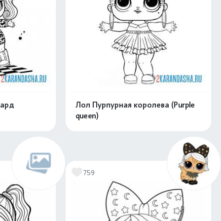
пард
Лол Пурпурная королева (Purple
queen)
скачать
Распечатать и скачать
759