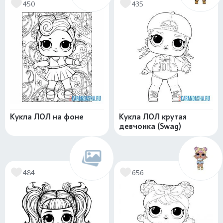
450
435
Кукла ЛОЛ на фоне
Кукла ЛОЛ крутая
девчонка (Swag)
484
656