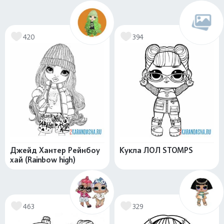
420
394
Джейд Хантер Рейнбоу
Кукла ЛОЛ STOMPS
хай (Rainbow high)
463
329