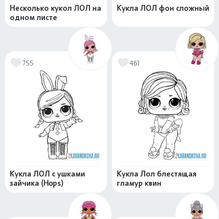
Несколько кукол ЛОЛ на
Кукла ЛОЛ фон сложный
одном листе
755
461
Кукла ЛОЛ с ушками
Кукла Лол блестящая
зайчика (Hops)
гламур квин