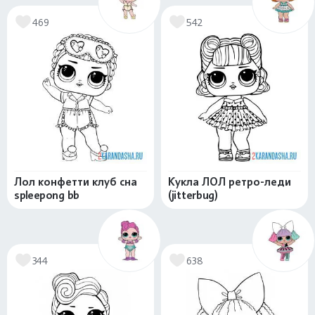
469
542
Лол конфетти клуб сна
Кукла ЛОЛ ретро-леди
spleepong bb
(jitterbug)
344
638