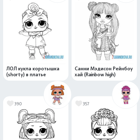
ЛОЛ кукла коротышка
Санни Мэдисон Рейнбоу
(shorty) в платье
хай (Rainbow high)
390
357