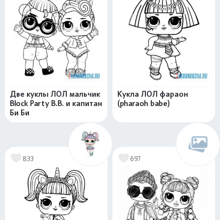
Две куклы ЛОЛ мальчик
Кукла ЛОЛ фараон
Block Party B.B. и капитан
(pharaoh babe)
Би Би
833
697