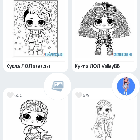
Кукла ЛОЛ звезды
Кукла ЛОЛ ValleyBB
600
679