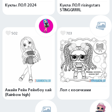
Куклы ЛОЛ 2024
Кукла ЛОЛ risingstars
STINGGRRRL
502
703
Амайя Рейн Рейнбоу хай
Лол с косичками
(Rainbow high)