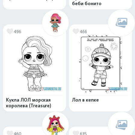
беби бонито
496
466
Кукла ЛОЛ морская
Лол в кепке
королева (Treasure)
460
635