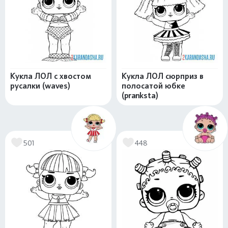
Кукла ЛОЛ с хвостом
Кукла ЛОЛ сюрприз в
русалки (waves)
полосатой юбке
(pranksta)
501
448