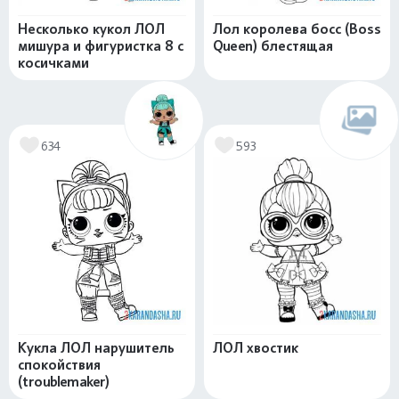
Несколько кукол ЛОЛ
Лол королева босс (Boss
мишура и фигуристка 8 с
Queen) блестящая
косичками
634
593
Кукла ЛОЛ нарушитель
ЛОЛ хвостик
спокойствия
(troublemaker)