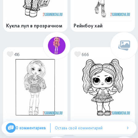
Кукла лул в прозрачном
Рейнбоу хай
416
666
Белла Паркер (Rainbow
Кукла ЛОЛ unity
›
0 комментариев
Оставь свой комментарий
high)