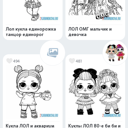
Лол кукла единорожка
ЛОЛ ОМГ мальчик и
танцор единорог
девочка
494
481
Кукла ЛОЛ и аквариум
Куклы ЛОЛ 80-е би би и