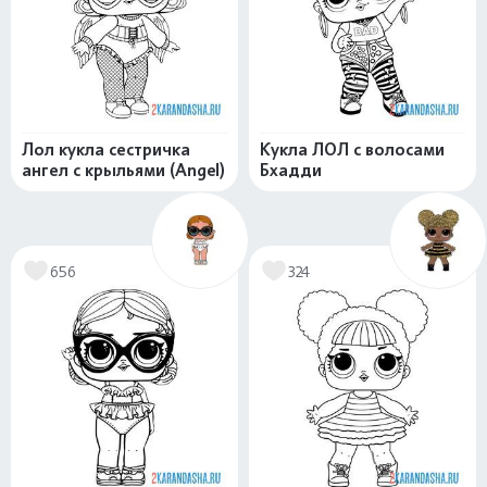
Лол кукла сестричка
Кукла ЛОЛ с волосами
ангел с крыльями (Angel)
Бхадди
656
324