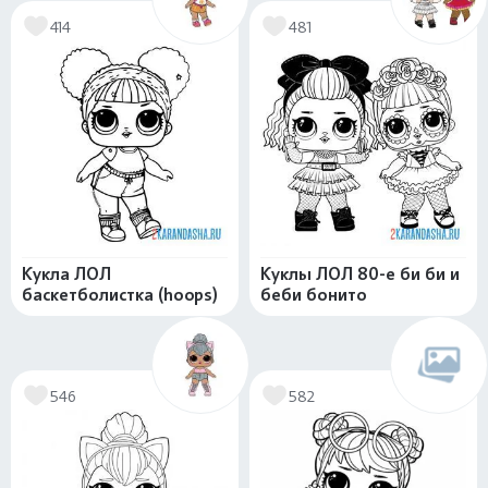
414
481
Кукла ЛОЛ
Куклы ЛОЛ 80-е би би и
баскетболистка (hoops)
беби бонито
546
582