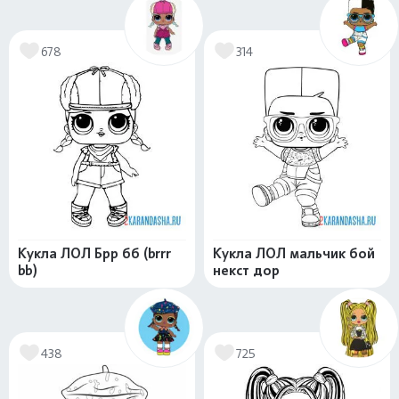
678
314
Кукла ЛОЛ Брр бб (brrr
Кукла ЛОЛ мальчик бой
bb)
некст дор
438
725