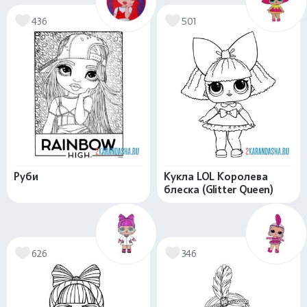
436
501
Руби
Кукла LOL Королева
блеска (Glitter Queen)
626
346