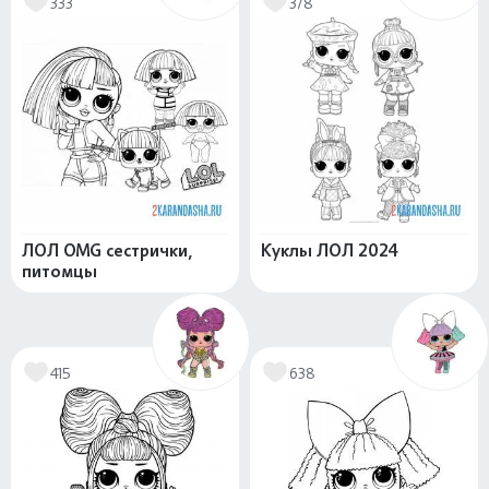
333
378
ЛОЛ OMG сестрички,
Куклы ЛОЛ 2024
питомцы
415
638