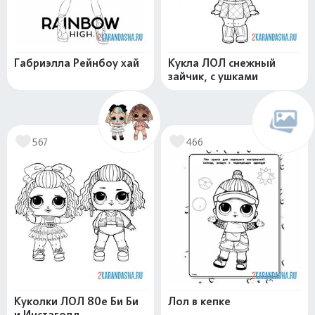
Габриэлла Рейнбоу хай
Кукла ЛОЛ снежный
зайчик, с ушками
567
466
Куколки ЛОЛ 80е Би Би
Лол в кепке
и Инстаголд