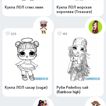
Кукла ЛОЛ стикс квин
Кукла ЛОЛ морская
королева (Treasure)
626
414
Кукла ЛОЛ сахар (sugar)
Руби Рейнбоу хай
(Rainbow high)