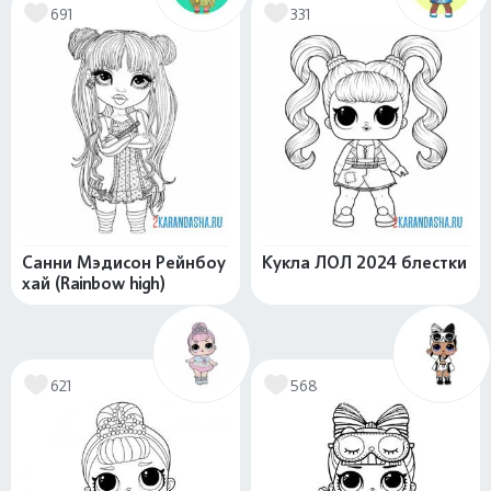
691
331
Санни Мэдисон Рейнбоу
Кукла ЛОЛ 2024 блестки
хай (Rainbow high)
621
568