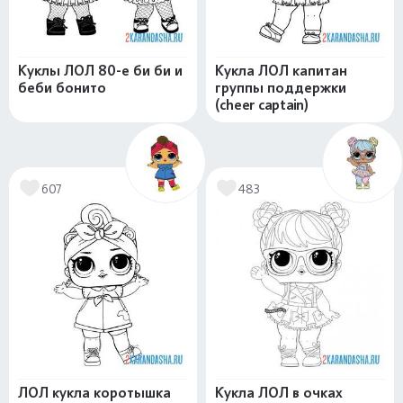
Куклы ЛОЛ 80-е би би и
Кукла ЛОЛ капитан
беби бонито
группы поддержки
(cheer captain)
607
483
ЛОЛ кукла коротышка
Кукла ЛОЛ в очках