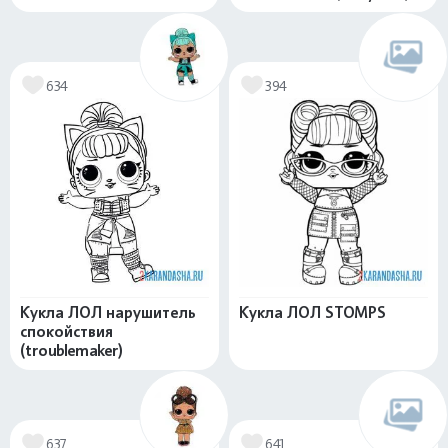
634
394
Кукла ЛОЛ нарушитель
Кукла ЛОЛ STOMPS
спокойствия
(troublemaker)
637
641