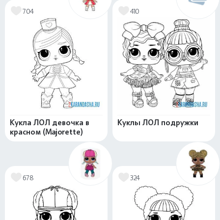
704
410
Кукла ЛОЛ девочка в
Куклы ЛОЛ подружки
красном (Majorette)
678
324