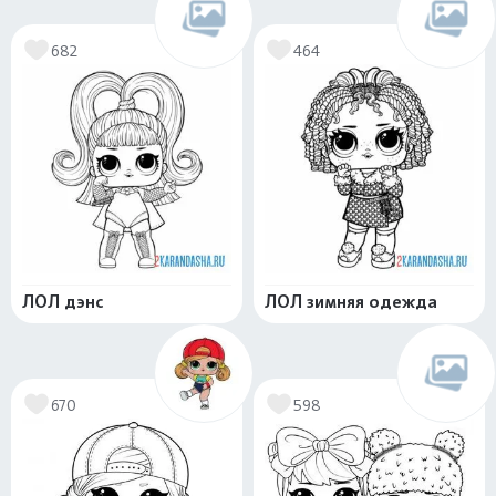
682
464
ЛОЛ дэнс
ЛОЛ зимняя одежда
670
598