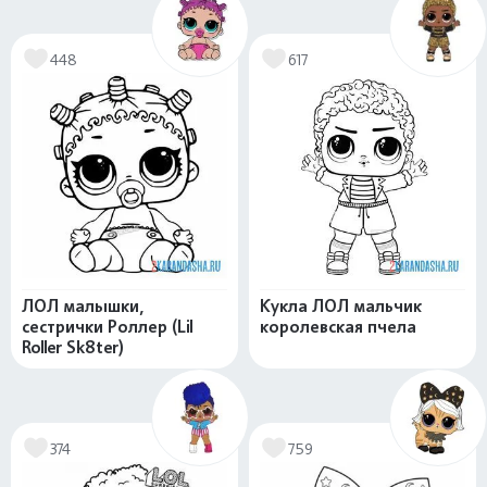
448
617
ЛОЛ малышки,
Кукла ЛОЛ мальчик
сестрички Роллер (Lil
королевская пчела
Roller Sk8ter)
374
759