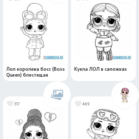
Лол королева босс (Boss
Кукла ЛОЛ в сапожках
Queen) блестящая
317
469