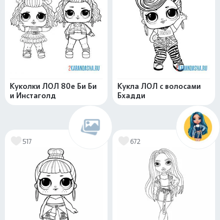
Куколки ЛОЛ 80е Би Би
Кукла ЛОЛ с волосами
и Инстаголд
Бхадди
517
672