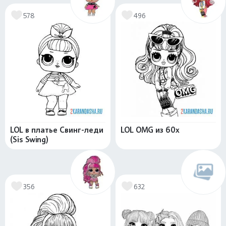
578
496
LOL в платье Свинг-леди
LOL OMG из 60х
(Sis Swing)
356
632