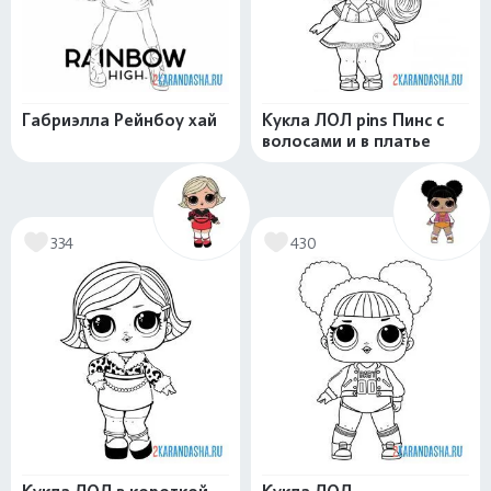
Габриэлла Рейнбоу хай
Кукла ЛОЛ pins Пинс с
волосами и в платье
334
430