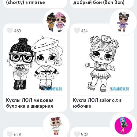
(shorty) в платье
добрый бон (Bon Bon)
463
434
Куклы ЛОЛ медовая
Кукла ЛОЛ sailor q.t в
булочка и шикарная
юбочке
628
502