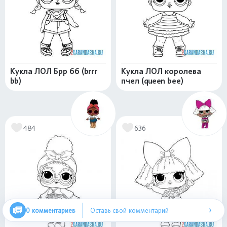
Кукла ЛОЛ Брр бб (brrr
Кукла ЛОЛ королева
bb)
пчел (queen bee)
484
636
›
0 комментариев
Оставь свой комментарий