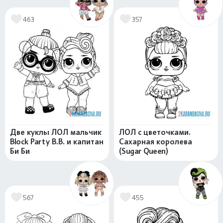
463
357
Две куклы ЛОЛ мальчик
ЛОЛ с цветочками.
Block Party B.B. и капитан
Сахарная королева
Би Би
(Sugar Queen)
567
455