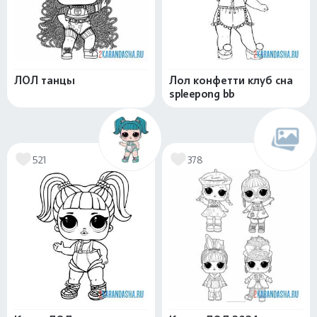
ЛОЛ танцы
Лол конфетти клуб сна
spleepong bb
521
378