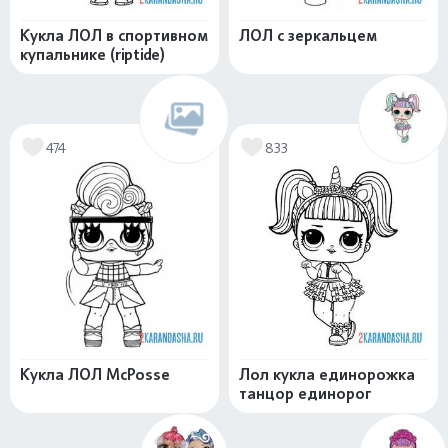
Кукла ЛОЛ в спортивном
ЛОЛ с зеркальцем
купальнике (riptide)
474
833
Кукла ЛОЛ McPosse
Лол кукла единорожка
танцор единорог