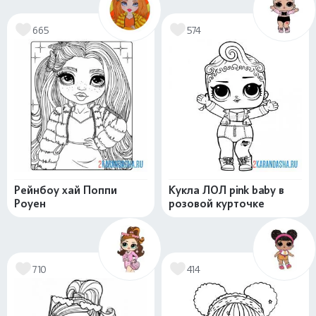
665
574
Рейнбоу хай Поппи
Кукла ЛОЛ pink baby в
Роуен
розовой курточке
710
414