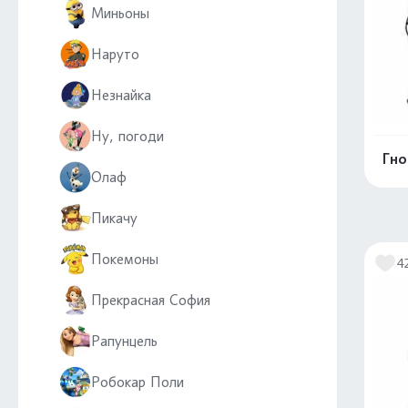
Миньоны
Наруто
Незнайка
Ну, погоди
Гно
Олаф
Пикачу
Покемоны
4
Прекрасная София
Рапунцель
Робокар Поли