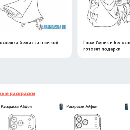
оснежка бежит за птичкой
Гном Умник и Белос
готовят подарки
Распечатать и скачать
Распечатать и 
вые раскраски
Раскраски Айфон
Раскраски Айфон