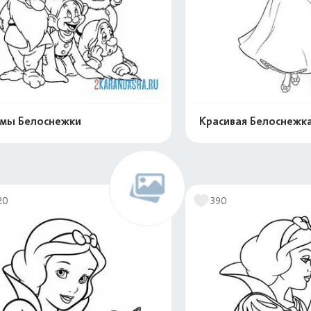
мы Белоснежки
Красивая Белоснежк
Распечатать и скачать
Распечатать и 
20
390