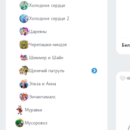
Холодное сердце
Холодное сердце 2
Царевны
Черепашки-ниндзя
Бел
Шиммер и Шайн
Щенячий патруль
41
Эльза и Анна
Энчантималс
Муравьи
Мусоровоз