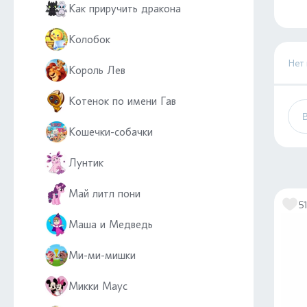
Как приручить дракона
Колобок
Нет
Король Лев
Котенок по имени Гав
Кошечки-собачки
Лунтик
Май литл пони
5
Маша и Медведь
Ми-ми-мишки
Микки Маус