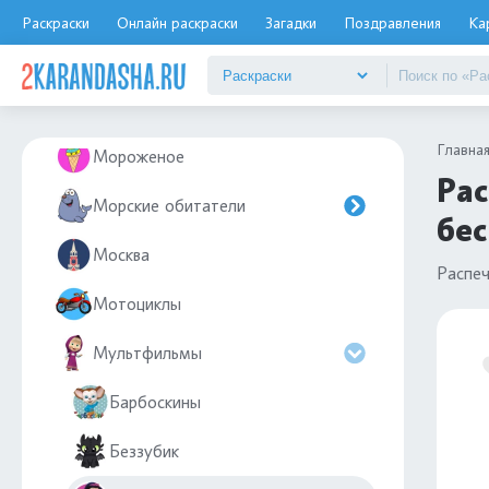
Монстр-Трак
Раскраски
Онлайн раскраски
Загадки
Поздравления
Ка
Монстры
Море
Главна
Мороженое
Рас
Морские обитатели
бес
Москва
Распе
Мотоциклы
Мультфильмы
Барбоскины
Беззубик