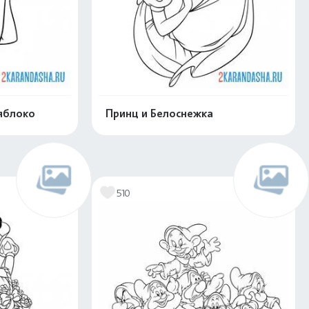
яблоко
Принц и Белоснежка
скачать
Распечатать и скачать
510