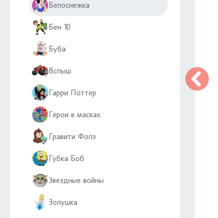
Белоснежка
Бен 10
Буба
Вспыш
Гарри Поттер
Герои в масках
Гравити Фолз
Губка Боб
Звездные войны
Золушка