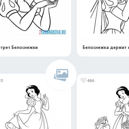
трет Белоснежки
Белоснежка держит 
Распечатать и скачать
Распечатать и 
70
486