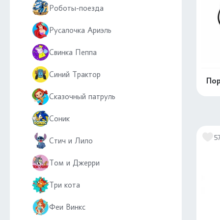
Роботы-поезда
Русалочка Ариэль
Свинка Пеппа
Синий Трактор
Пор
Сказочный патруль
Соник
5
Стич и Лило
Том и Джерри
Три кота
Феи Винкс