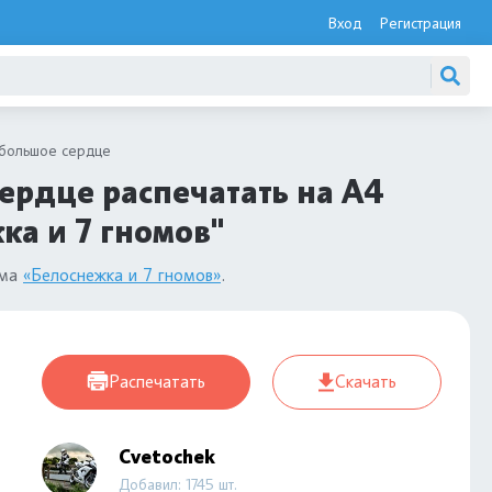
Вход
Регистрация
 большое сердце
ердце распечатать на А4
ка и 7 гномов"
ьма
«Белоснежка и 7 гномов»
.
Распечатать
Скачать
Cvetochek
Добавил: 1745 шт.