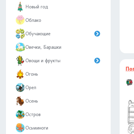
Новый год
Облако
Обучающие
Овечки, Барашки
Овощи и фрукты
По
Огонь
Орел
Осень
Остров
Осьминоги