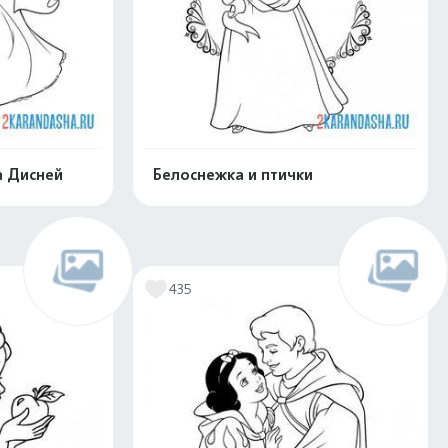
а Дисней
Белоснежка и птички
скачать
Распечатать и скачать
435