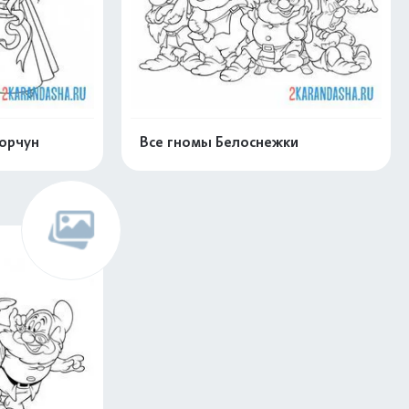
Ворчун
Все гномы Белоснежки
скачать
Распечатать и скачать