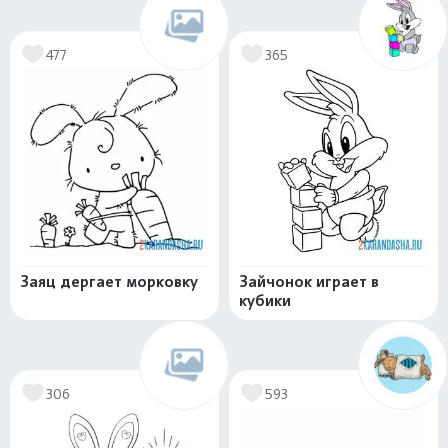
477
365
Заяц дергает морковку
Зайчонок играет в
кубики
306
593