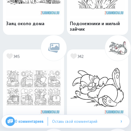
Заяц около дома
Подснежники и милый
зайчик
345
342
›
0 комментариев
Оставь свой комментарий
Звериные авто
Зайчик смеется