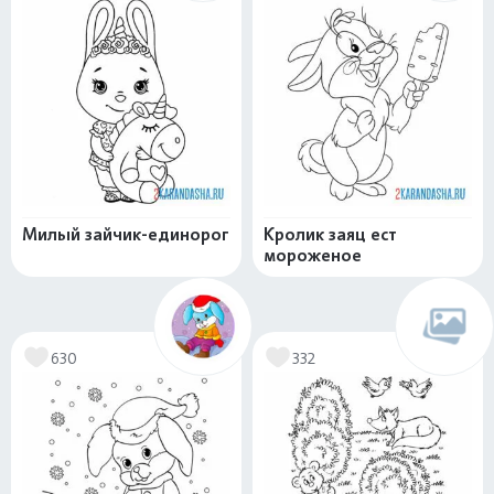
Милый зайчик-единорог
Кролик заяц ест
мороженое
630
332