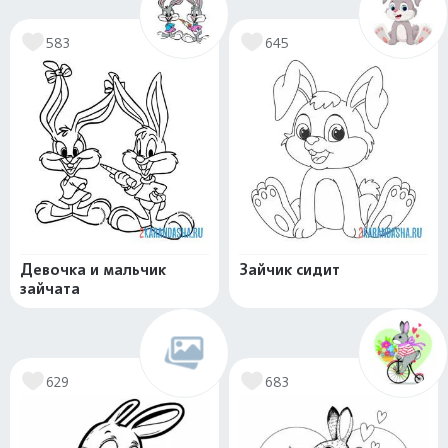
583
645
Девочка и мальчик
Зайчик сидит
зайчата
629
683