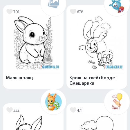
701
678
Малыш заяц
Крош на скейтборде |
Смешарики
332
471