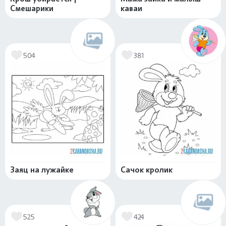
Смешарики
каваи
504
381
Заяц на лужайке
Сачок кролик
525
424