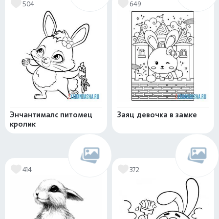
504
649
Энчантималс питомец
Заяц девочка в замке
кролик
414
372