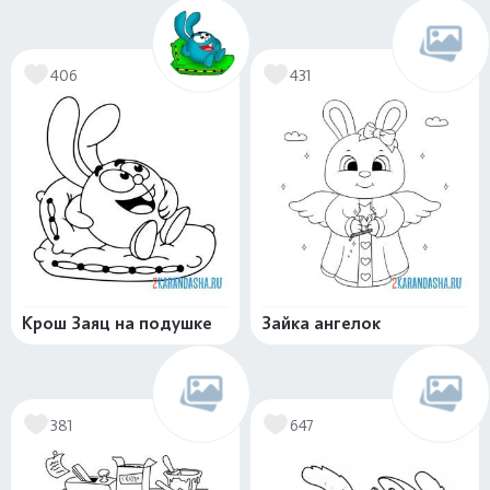
406
431
Крош Заяц на подушке
Зайка ангелок
381
647