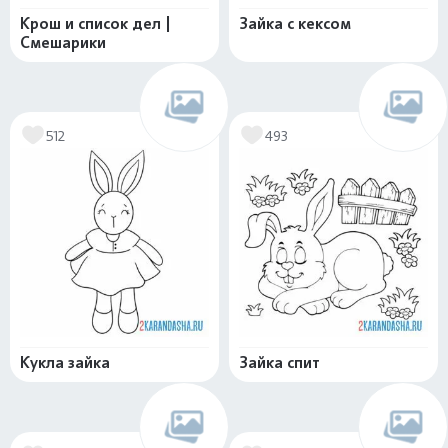
Крош и список дел |
Зайка с кексом
Смешарики
512
493
Кукла зайка
Зайка спит