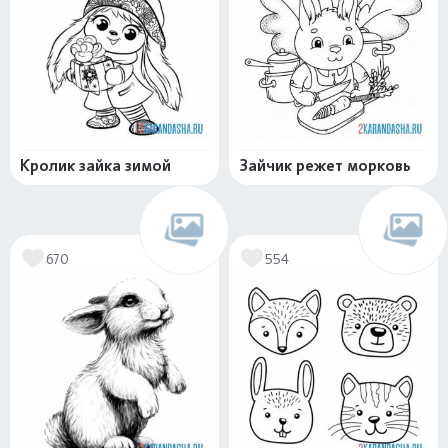
Кролик зайка зимой
Зайчик режет морковь
670
554