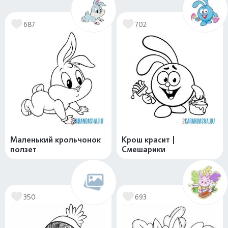
687
702
Маленький крольчонок
Крош красит |
ползет
Смешарики
350
693