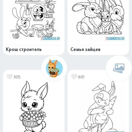
Крош строитель
Семья зайцев
305
601