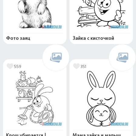
Фото заяц
Зайка с кисточкой
559
351
Крош убирается |
Мама зайка и малыш