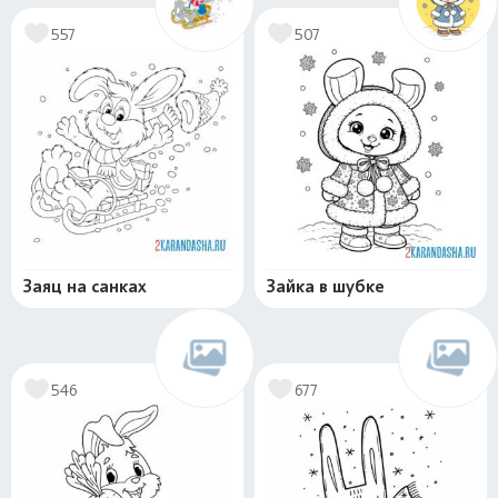
557
507
Заяц на санках
Зайка в шубке
546
677