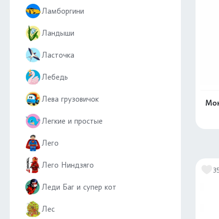
Ламборгини
Ландыши
Ласточка
Лебедь
Лева грузовичок
Мон
Легкие и простые
Лего
Лего Ниндзяго
3
Леди Баг и супер кот
Лес