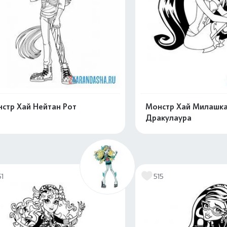
стр Хай Нейтан Рот
Монстр Хай Милашк
Дракулаура
Распечатать и скачать
Распечатать и 
51
515