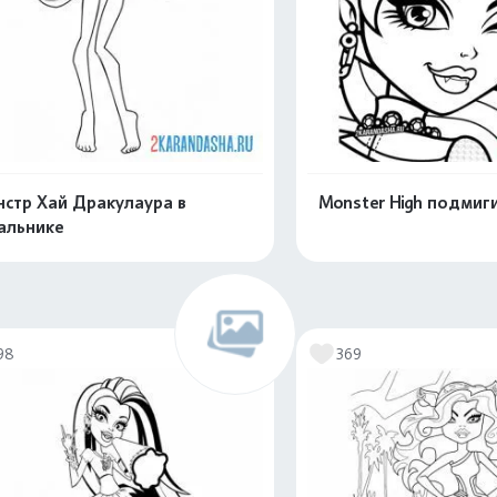
стр Хай Дракулаура в
Monster High подмиг
альнике
Распечатать и скачать
Распечатать и 
98
369