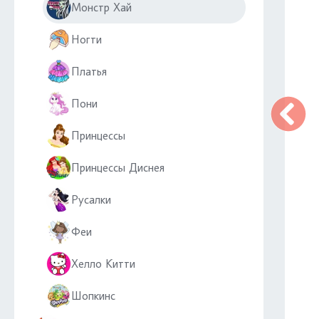
Монстр Хай
Ногти
Платья
Пони
Принцессы
Принцессы Диснея
Русалки
Феи
Хелло Китти
Шопкинс