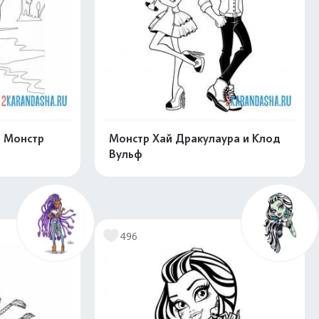
т Монстр
Монстр Хай Дракулаура и Клод
Вульф
скачать
Распечатать и скачать
496