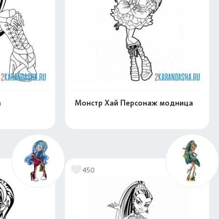
а
Монстр Хай Персонаж модница
скачать
Распечатать и скачать
450