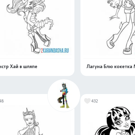
стр Хай в шляпе
Лагуна Блю кокетка 
Распечатать и скачать
Распечатать и 
48
432