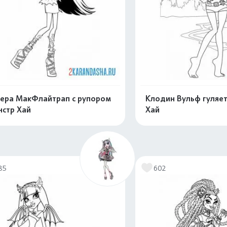
ера МакФлайтрап с рупором
Клодин Вульф гуляе
стр Хай
Хай
Распечатать и скачать
Распечатать и 
85
602