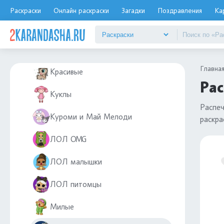
Для девочек 7, 8, 9 лет
Раскраски
Онлайн раскраски
Загадки
Поздравления
Ка
Единороги
Косметика
Главна
Красивые
Рас
Куклы
Распе
Куроми и Май Мелоди
раскра
ЛОЛ OMG
ЛОЛ малышки
ЛОЛ питомцы
Милые