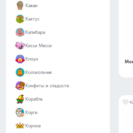
Каваи
Кактус
Капибара
Кисси Мисси
Клоун
Мон
Колокольчик
Конфеты и сладости
Корабль
4
Корги
Корона