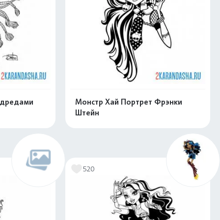
 дредами
Монстр Хай Портрет Фрэнки
Штейн
скачать
Распечатать и скачать
520