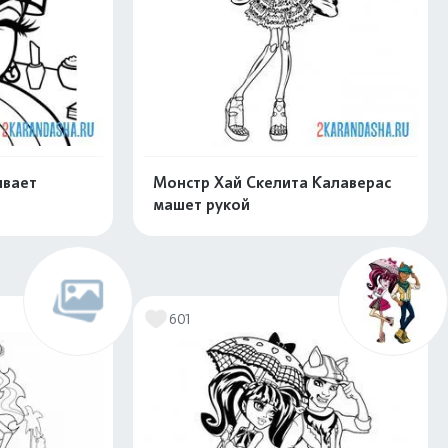
ивает
Монстр Хай Скелита Калаверас
машет рукой
скачать
Распечатать и скачать
601