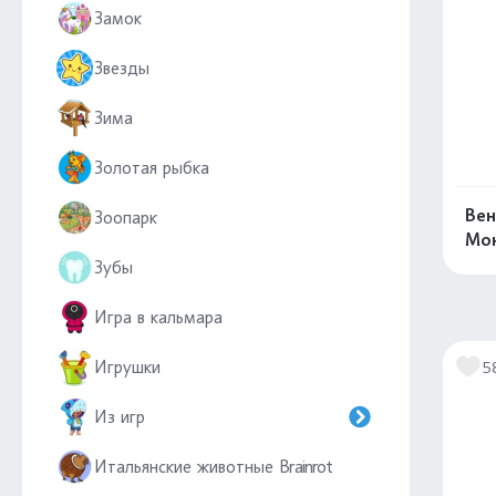
Замок
Звезды
Зима
Золотая рыбка
Вен
Зоопарк
Мон
Зубы
Игра в кальмара
Игрушки
5
Из игр
Итальянские животные Brainrot