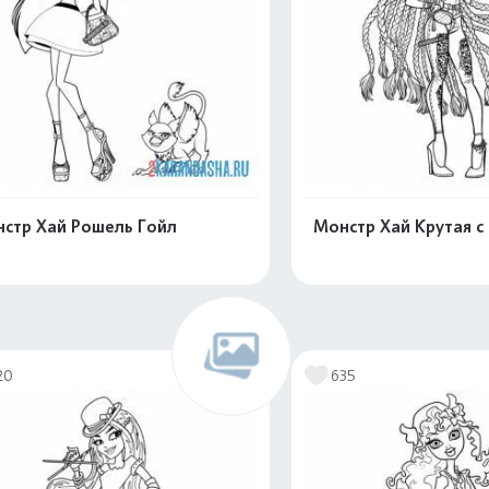
стр Хай Рошель Гойл
Монстр Хай Крутая с
Распечатать и скачать
Распечатать и 
20
635