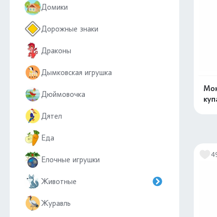
Домики
Дорожные знаки
Драконы
Дымковская игрушка
Мон
Дюймовочка
куп
Дятел
Еда
4
Елочные игрушки
Животные
Журавль