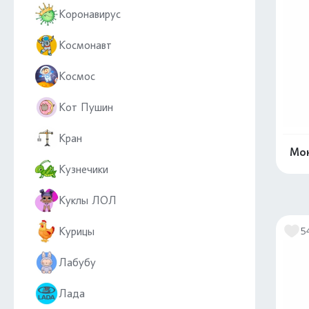
Коронавирус
Космонавт
Космос
Кот Пушин
Кран
Мон
Кузнечики
Куклы ЛОЛ
Курицы
5
Лабубу
Лада