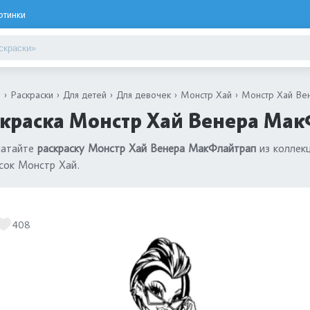
ртинки
я
Раскраски
Для детей
Для девочек
Монстр Хай
Монстр Хай Ве
краска Монстр Хай Венера Мак
чатайте
раскраску Монстр Хай Венера МакФлайтрап
из коллек
сок Монстр Хай.
408