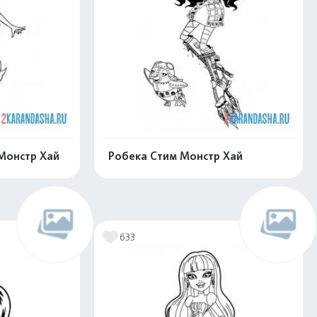
Монстр Хай
Робека Стим Монстр Хай
скачать
Распечатать и скачать
633