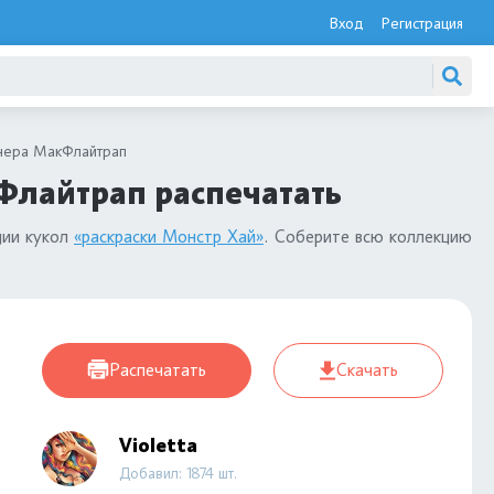
Вход
Регистрация
нера МакФлайтрап
Флайтрап распечатать
ции кукол
«раскраски Монстр Хай»
. Соберите всю коллекцию
Распечатать
Скачать
Violetta
Добавил: 1874 шт.