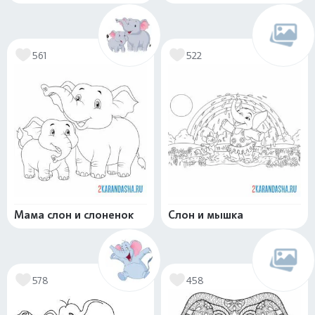
561
522
Мама слон и слоненок
Слон и мышка
578
458