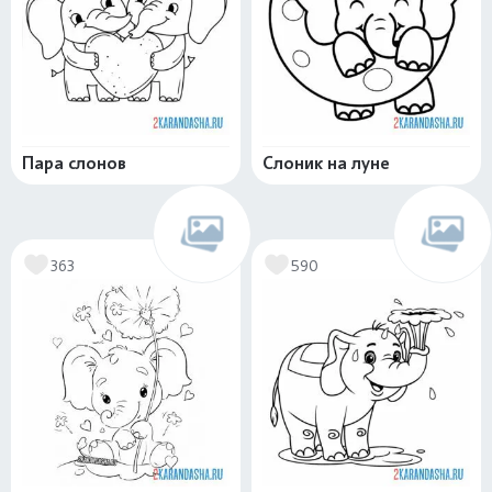
Пара слонов
Слоник на луне
363
590