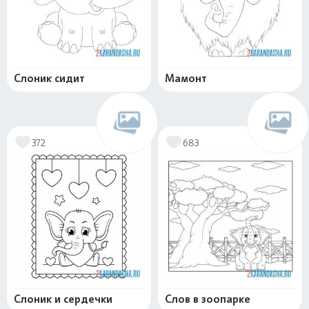
Слоник сидит
Мамонт
372
683
Слоник и сердечки
Слов в зоопарке