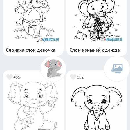
Слониха слон девочка
Слон в зимней одежде
465
692