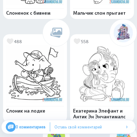
Слоненок с бивнем
Мальчик слон прыгает
488
558
Слоник на лодке
Екатерина Элефант и
Антик Эн Энчантималс
›
0 комментариев
Оставь свой комментарий