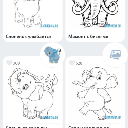
Слоненок улыбается
Мамонт с бивнями
309
628
Слон льет водичуц
Слон идет куда-то