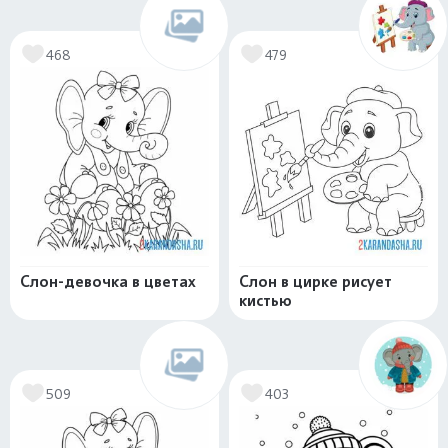
468
479
Слон-девочка в цветах
Слон в цирке рисует
кистью
509
403