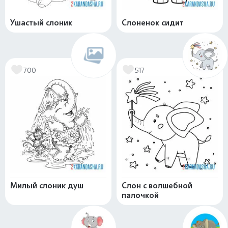
Ушастый слоник
Слоненок сидит
700
517
Милый слоник душ
Слон с волшебной
палочкой