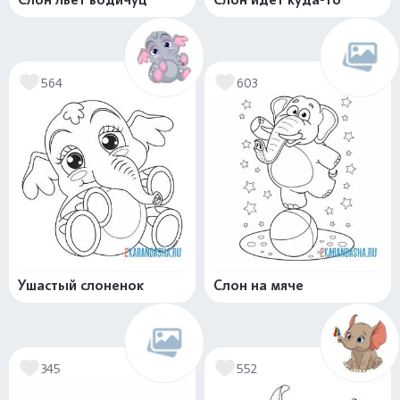
564
603
Ушастый слоненок
Слон на мяче
345
552