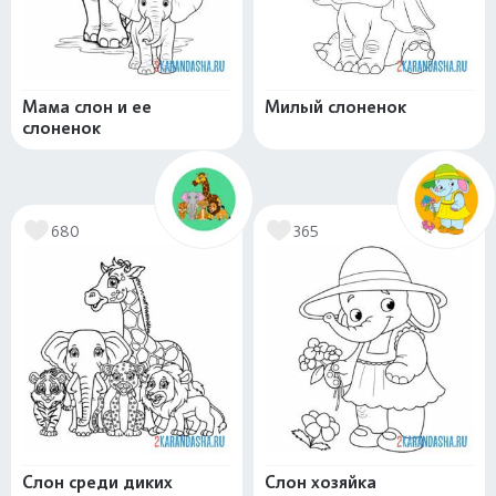
Мама слон и ее
Милый слоненок
слоненок
680
365
Слон среди диких
Слон хозяйка