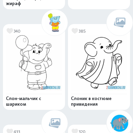
жираф
340
385
Слон-мальчик с
Слоник в костюме
шариком
привидения
433
320