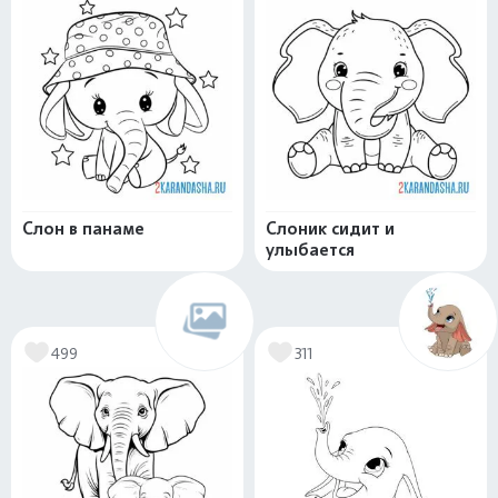
Слон в панаме
Слоник сидит и
улыбается
499
311