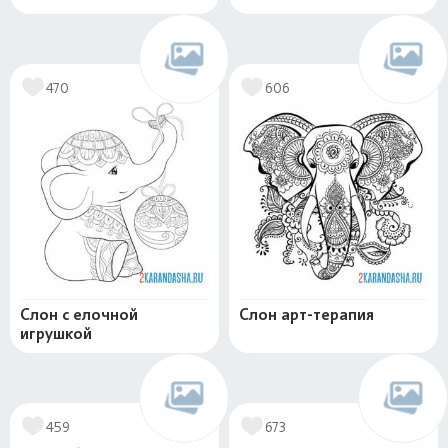
470
606
Слон с елочной
Слон арт-терапия
игрушкой
459
673