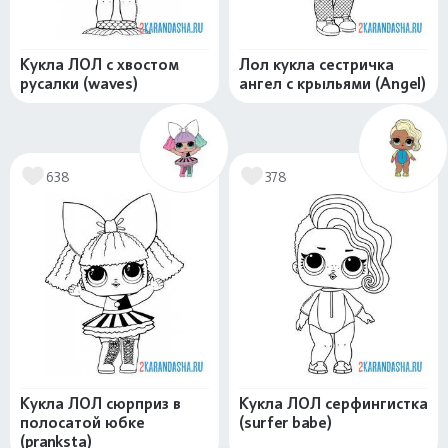
Кукла ЛОЛ с хвостом
Лол кукла сестричка
русалки (waves)
ангел с крыльями (Angel)
638
378
Кукла ЛОЛ сюрприз в
Кукла ЛОЛ серфингистка
полосатой юбке
(surfer babe)
(pranksta)