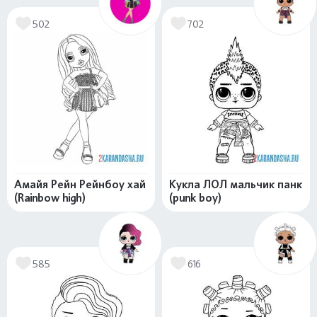
502
702
Амайя Рейн Рейнбоу хай
Кукла ЛОЛ мальчик панк
(Rainbow high)
(punk boy)
585
616