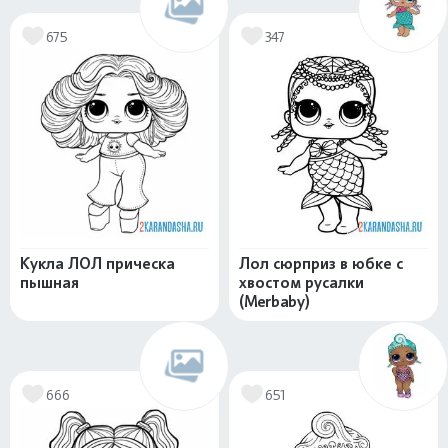
675
347
Кукла ЛОЛ прическа
Лол сюрприз в юбке с
пышная
хвостом русалки
(Merbaby)
666
651