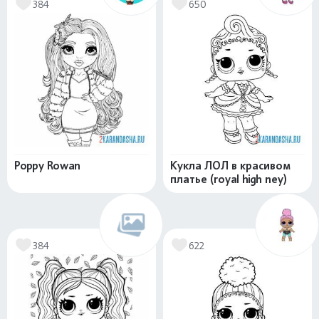
384
650
Poppy Rowan
Кукла ЛОЛ в красивом
платье (royal high ney)
384
622