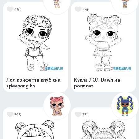
469
656
Лол конфетти клуб сна
Кукла ЛОЛ Dawn на
spleepong bb
роликах
345
331