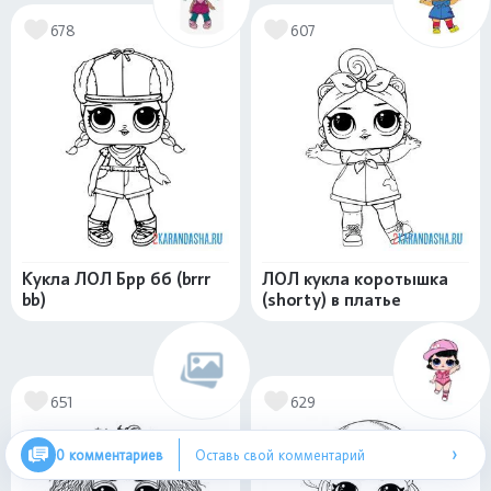
678
607
Кукла ЛОЛ Брр бб (brrr
ЛОЛ кукла коротышка
bb)
(shorty) в платье
651
629
›
0 комментариев
Оставь свой комментарий