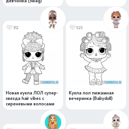
девчонка (Swag)
312
523
Новая кукла ЛОЛ супер-
Кукла лол пижамная
звезда hair vibes с
вечеринка (Babydoll)
сиреневыми волосами