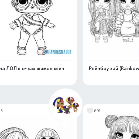
ла ЛОЛ в очках шимон квин
Рейнбоу хай (Rainbow 
Распечатать и скачать
Распечатать и 
33
691