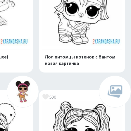
uxe)
Лол питомцы котенок с бантом
новая картинка
скачать
Распечатать и скачать
530