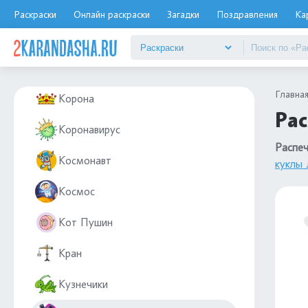
Конфеты и сладости
Раскраски
Онлайн раскраски
Загадки
Поздравления
Ка
Корабль
Корги
Главна
Корона
Рас
Коронавирус
Распеч
Космонавт
куклы
Космос
Кот Пушин
Кран
Кузнечики