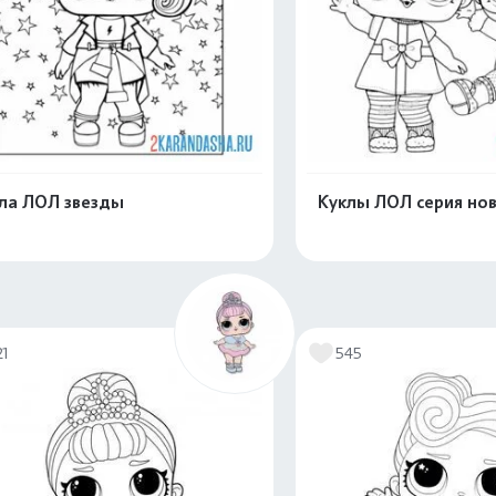
ла ЛОЛ звезды
Куклы ЛОЛ серия но
Распечатать и скачать
Распечатать и 
21
545