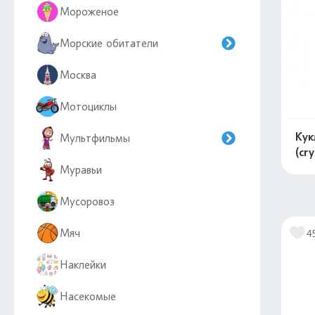
Мороженое
Морские обитатели
Москва
Мотоциклы
Кук
Мультфильмы
(cry
Муравьи
Мусоровоз
Мяч
4
Наклейки
Насекомые