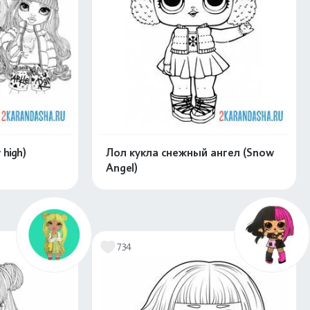
high)
Лол кукла снежный ангел (Snow
Angel)
скачать
Распечатать и скачать
734