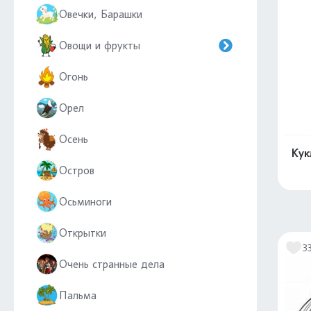
Овечки, Барашки
Овощи и фрукты
Огонь
Орел
Осень
Кук
Остров
Осьминоги
Открытки
3
Очень странные дела
Пальма