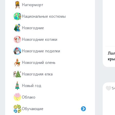
Натюрморт
Национальные костюмы
Новогодние
Новогодние котики
Новогодние поделки
Лол
кры
Новогодний олень
Новогодняя елка
Новый год
5
Облако
Обучающие