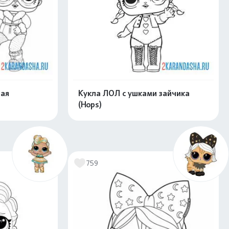
вая
Кукла ЛОЛ с ушками зайчика
(Hops)
скачать
Распечатать и скачать
759