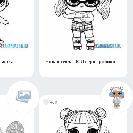
листка
Новая кукла ЛОЛ серия ролики
скачать
Распечатать и скачать
430