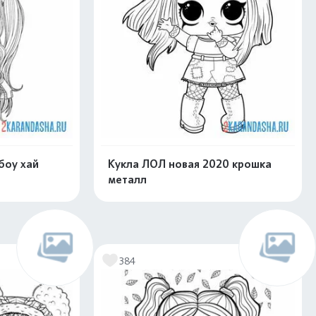
боу хай
Кукла ЛОЛ новая 2020 крошка
металл
скачать
Распечатать и скачать
384