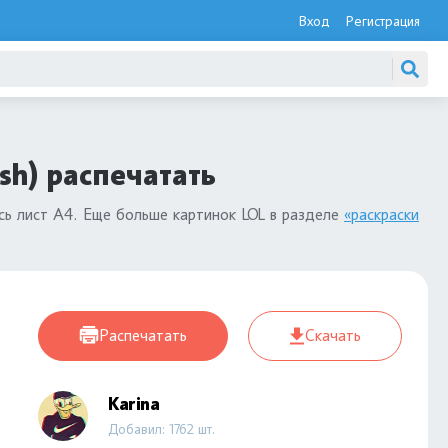
Вход
Регистрация
sh) распечатать
сь лист А4. Еще больше картинок LOL в разделе
«раскраски
Распечатать
Скачать
Karina
Добавил: 1762 шт.