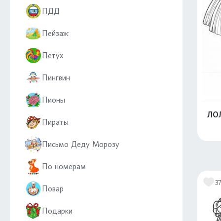
ПДД
Пейзаж
Петух
Пингвин
Пионы
ЛОЛ
Пираты
Письмо Деду Морозу
По номерам
3
Повар
Подарки