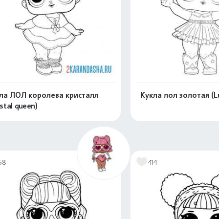
ла ЛОЛ королева кристалл
Кукла лол золотая (L
stal queen)
Распечатать и скачать
Распечатать и 
58
414