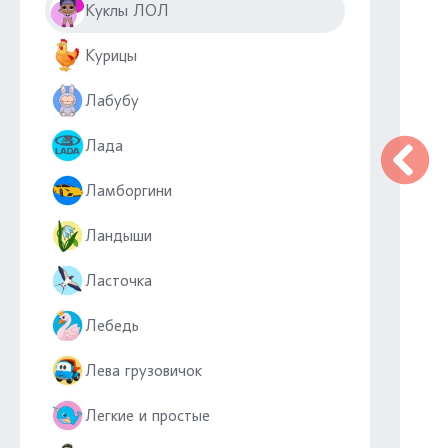
Куклы ЛОЛ
Курицы
Лабубу
Лада
Ламборгини
Ландыши
Ласточка
Лебедь
Лева грузовичок
Легкие и простые