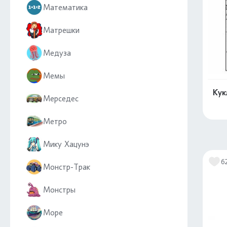
Математика
Матрешки
Медуза
Мемы
Кук
Мерседес
Метро
Мику Хацунэ
6
Монстр-Трак
Монстры
Море