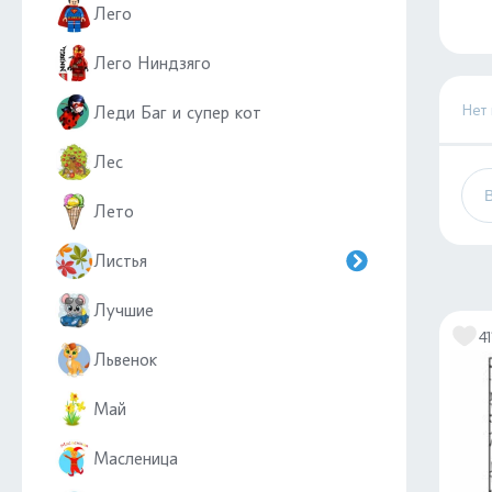
Лего
Лего Ниндзяго
Нет
Леди Баг и супер кот
Лес
Лето
Листья
Лучшие
41
Львенок
Май
Масленица