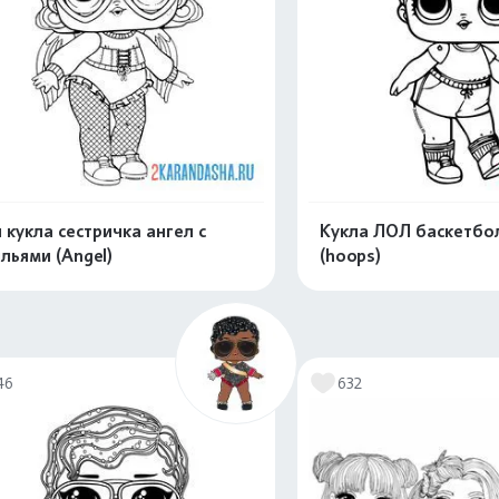
 кукла сестричка ангел с
Кукла ЛОЛ баскетбо
льями (Angel)
(hoops)
Распечатать и скачать
Распечатать и 
46
632