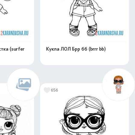
ка (surfer
Кукла ЛОЛ Брр бб (brrr bb)
скачать
Распечатать и скачать
656