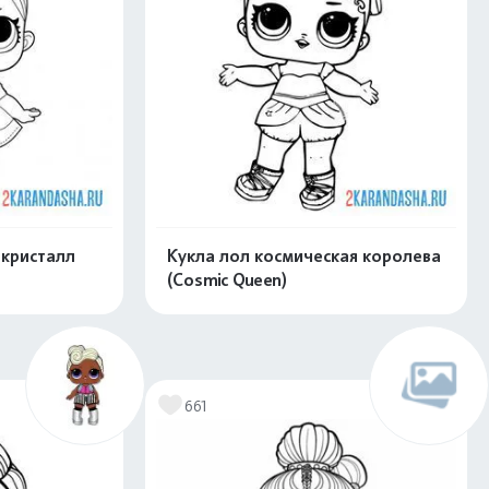
 кристалл
Кукла лол космическая королева
(Cosmic Queen)
скачать
Распечатать и скачать
661