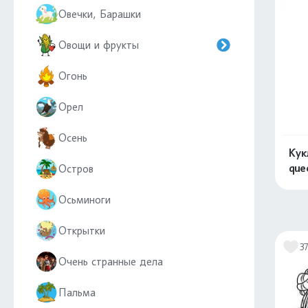
Овечки, Барашки
Овощи и фрукты
Огонь
Орел
Осень
Кук
que
Остров
Осьминоги
Открытки
3
Очень странные дела
Пальма