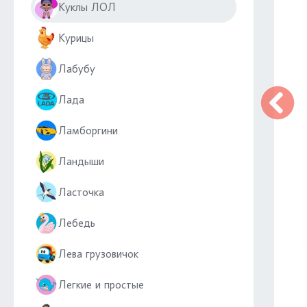
Куклы ЛОЛ
Курицы
Лабубу
Лада
Ламборгини
Ландыши
Ласточка
Лебедь
Лева грузовичок
Легкие и простые