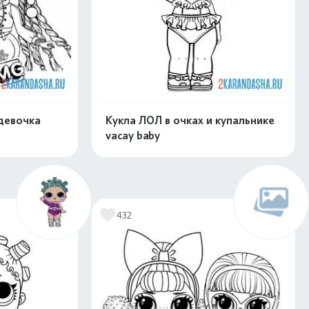
девочка
Кукла ЛОЛ в очках и купальнике
vacay baby
скачать
Распечатать и скачать
432