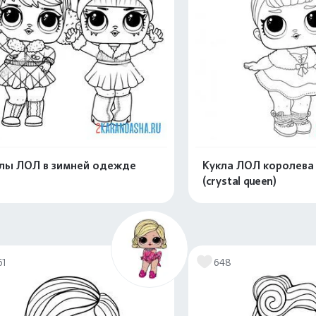
лы ЛОЛ в зимней одежде
Кукла ЛОЛ королева
(crystal queen)
Распечатать и скачать
Распечатать и 
61
648