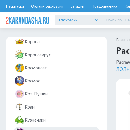
Конфеты и сладости
Раскраски
Онлайн раскраски
Загадки
Поздравления
Ка
Корабль
Корги
Главна
Корона
Рас
Коронавирус
Распеч
Космонавт
ЛОЛ»
.
Космос
Кот Пушин
Кран
Кузнечики