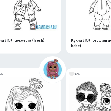
ла ЛОЛ свежесть (fresh)
Кукла ЛОЛ серфингист
babe)
Распечатать и скачать
Распечатать и 
56
697