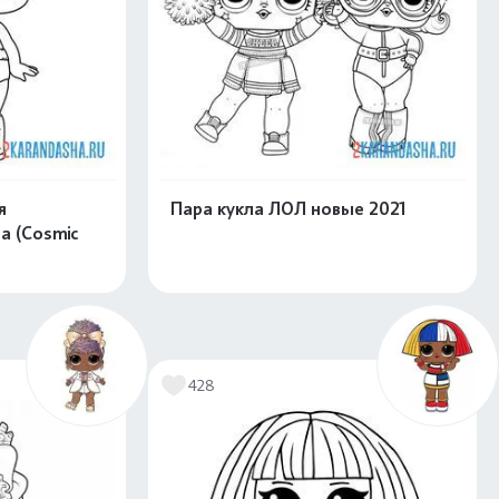
я
Пара кукла ЛОЛ новые 2021
а (Cosmic
скачать
Распечатать и скачать
428