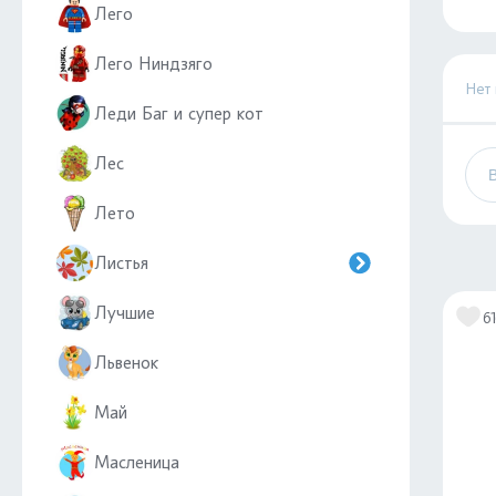
Лего
Лего Ниндзяго
Нет
Леди Баг и супер кот
Лес
Лето
Листья
Лучшие
6
Львенок
Май
Масленица