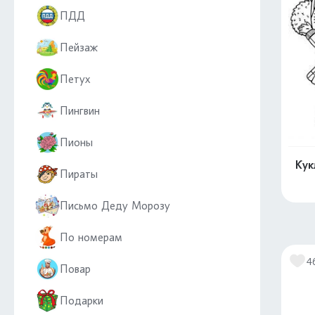
ПДД
Пейзаж
Петух
Пингвин
Пионы
Кук
Пираты
Письмо Деду Морозу
По номерам
4
Повар
Подарки