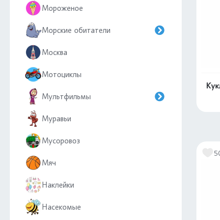
Мороженое
Морские обитатели
Москва
Мотоциклы
Кук
Мультфильмы
Муравьи
Мусоровоз
5
Мяч
Наклейки
Насекомые