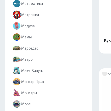
Математика
Матрешки
Медуза
Мемы
Кук
Мерседес
Метро
Мику Хацунэ
5
Монстр-Трак
Монстры
Море