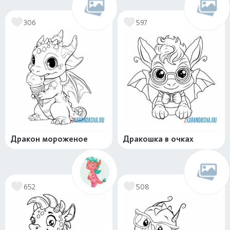
306
597
Дракон мороженое
Дракошка в очках
652
508