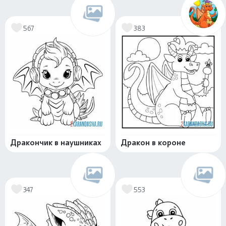
567
383
Дракончик в наушниках
Дракон в короне
347
553