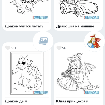
Дракон учится летать
Дракошка на машине
633
517
Дракон дым
Юная принцесса и