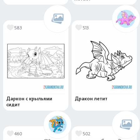
583
513
Даркон с крыльями
Дракон летит
сидит
460
502