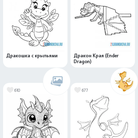
Дракошка с крыльями
Дракон Края (Ender
Dragon)
610
677