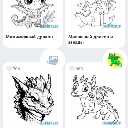
Мимимишный дракон
Милашный дракон и
звезды
706
685