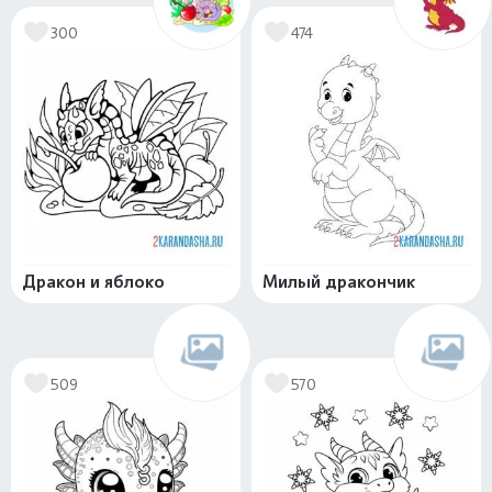
300
474
Дракон и яблоко
Милый дракончик
509
570