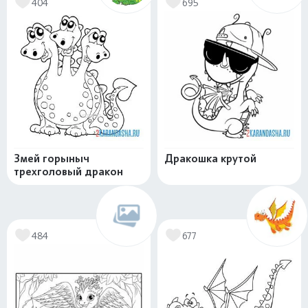
404
695
Змей горыныч
Дракошка крутой
трехголовый дракон
484
677