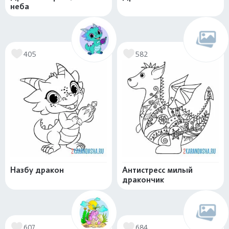
неба
405
582
Назбу дракон
Антистресс милый
дракончик
607
684