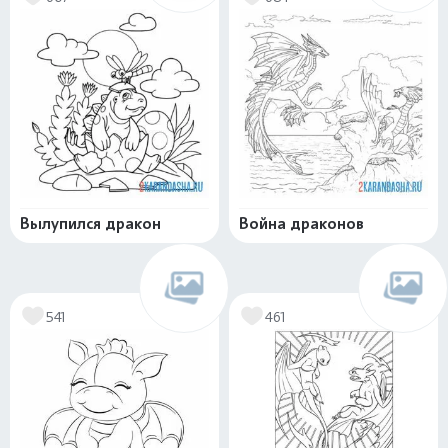
Вылупился дракон
Война драконов
541
461