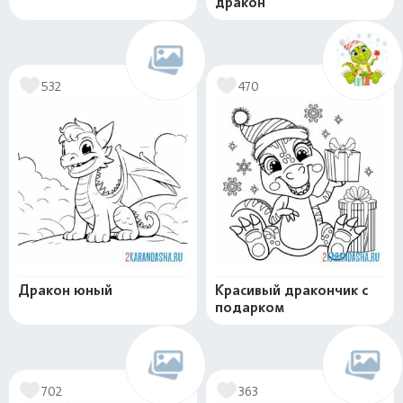
дракон
532
470
Дракон юный
Красивый дракончик с
подарком
702
363