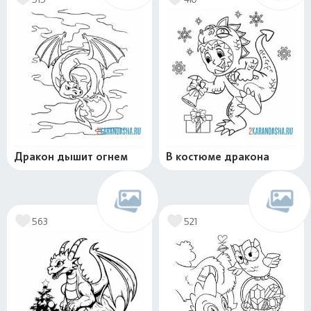
Дракон дышит огнем
В костюме дракона
563
521