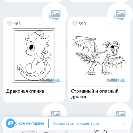
466
590
Драконья спинка
Страшный и опасный
дракон
›
0 комментариев
Оставь свой комментарий
469
350