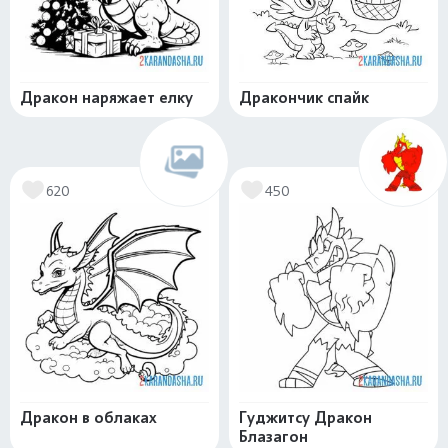
Дракон наряжает елку
Дракончик спайк
620
450
Дракон в облаках
Гуджитсу Дракон
Блазагон