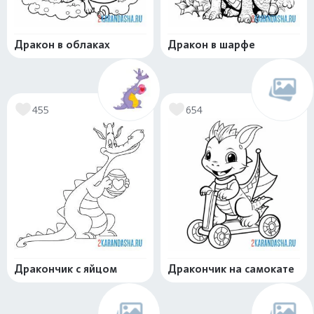
Дракон в облаках
Дракон в шарфе
455
654
Дракончик с яйцом
Дракончик на самокате