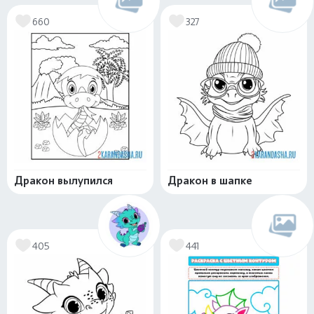
660
327
Дракон вылупился
Дракон в шапке
405
441