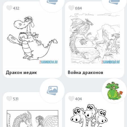
432
684
Дракон медик
Война драконов
531
404