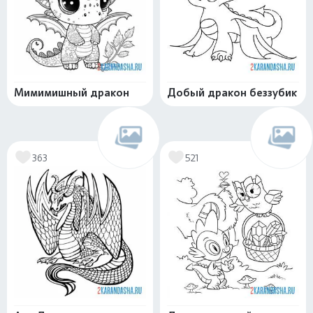
Мимимишный дракон
Добый дракон беззубик
363
521