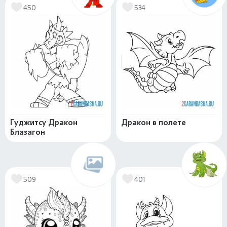
450
534
Гуджитсу Дракон
Дракон в полете
Блазагон
509
401