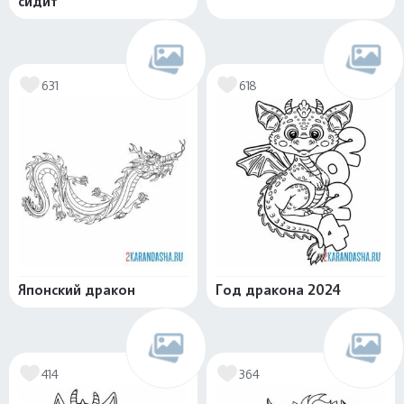
сидит
631
618
Японский дракон
Год дракона 2024
414
364