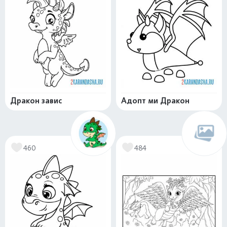
Дракон завис
Адопт ми Дракон
460
484