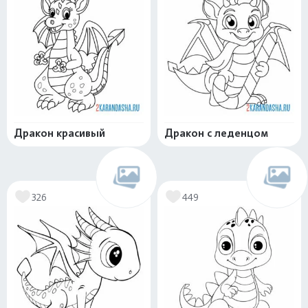
Дракон красивый
Дракон с леденцом
326
449