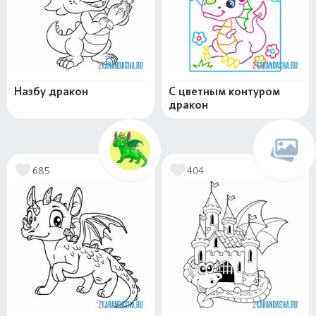
Назбу дракон
С цветным контуром
дракон
685
404