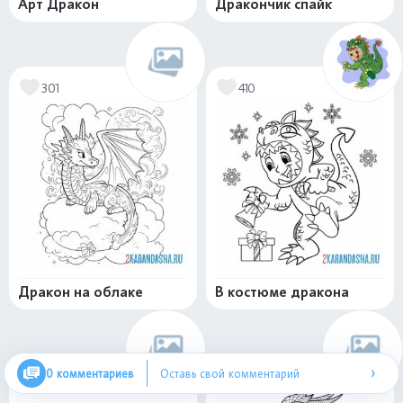
Арт Дракон
Дракончик спайк
301
410
Дракон на облаке
В костюме дракона
›
0 комментариев
Оставь свой комментарий
423
602