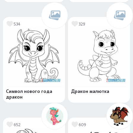
534
329
Символ нового года
Дракон малютка
дракон
652
609