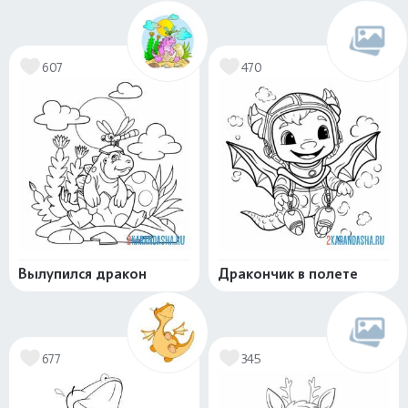
607
470
Вылупился дракон
Дракончик в полете
677
345