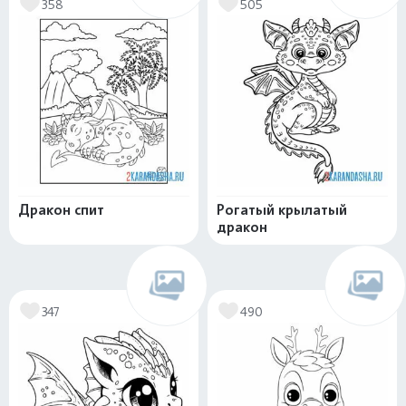
358
505
Дракон спит
Рогатый крылатый
дракон
347
490