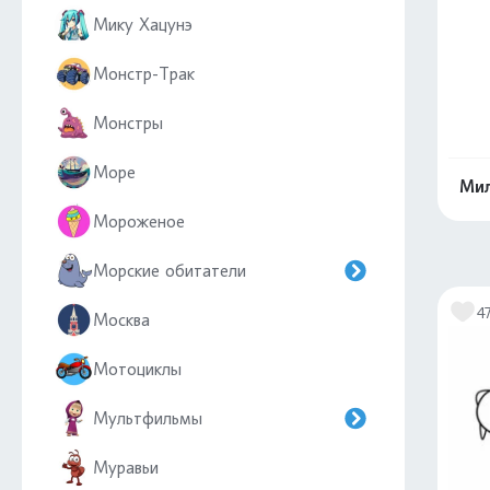
Мику Хацунэ
Монстр-Трак
Монстры
Море
Мил
Мороженое
Морские обитатели
4
Москва
Мотоциклы
Мультфильмы
Муравьи