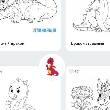
сный дракон
Дракон страшный
Распечатать и скачать
Распечатать и 
74
591