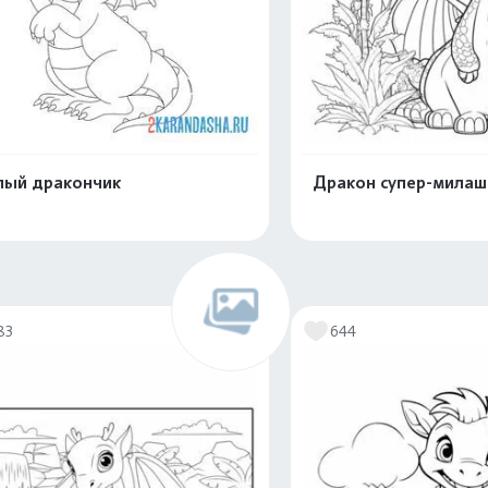
ый дракончик
Дракон супер-милаш
Распечатать и скачать
Распечатать и 
83
644