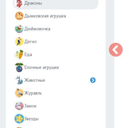
Драконы
Дымковская игрушка
Дюймовочка
Дятел
Еда
Елочные игрушки
Животные
Журавль
Замок
Звезды