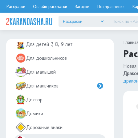
Для детей 4-5 лет
Раскраски
Онлайн раскраски
Загадки
Поздравления
Ка
Для детей 5-6 лет
Для детей 6-7 лет
Главна
Для детей 7, 8, 9 лет
Рас
Для дошкольников
Новая 
Для малышей
Дракон
драко
Для мальчиков
Доктор
Домики
Дорожные знаки