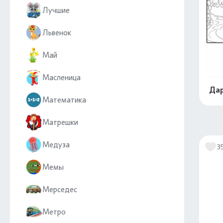
Лучшие
Львенок
Май
Масленица
Дар
Математика
Матрешки
Медуза
3
Мемы
Мерседес
Метро