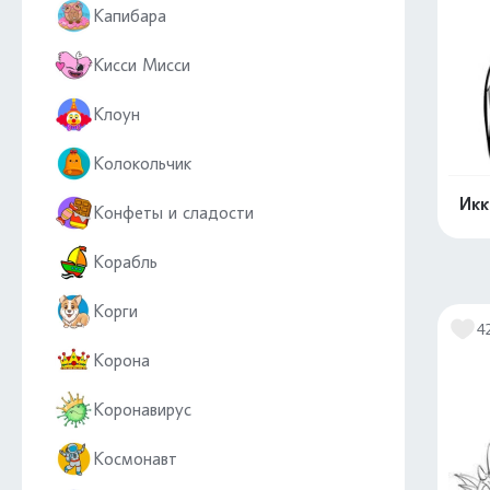
Капибара
Кисси Мисси
Клоун
Колокольчик
Икк
Конфеты и сладости
Корабль
Корги
4
Корона
Коронавирус
Космонавт