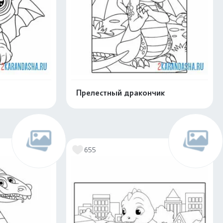
Прелестный дракончик
скачать
Распечатать и скачать
655