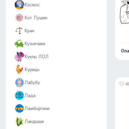
Космос
Кот Пушин
Кран
Кузнечики
Опа
Куклы ЛОЛ
Курицы
Лабубу
4
Лада
Ламборгини
Ландыши