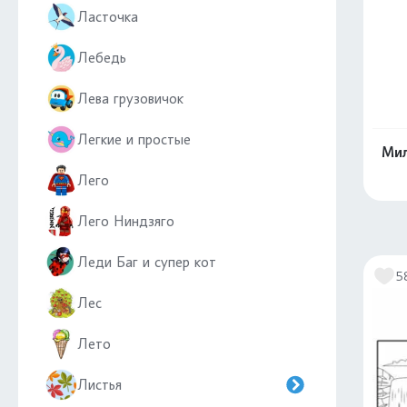
Ласточка
Лебедь
Лева грузовичок
Легкие и простые
Мил
Лего
Лего Ниндзяго
Леди Баг и супер кот
5
Лес
Лето
Листья