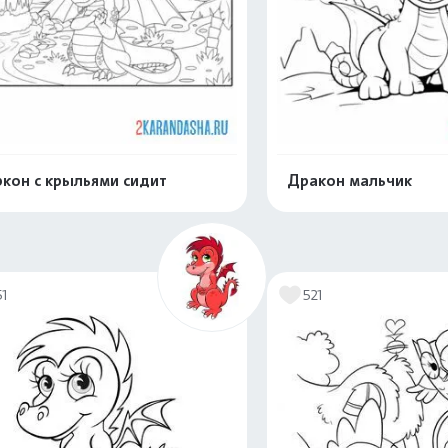
кон с крыльями сидит
Дракон мальчик
Распечатать и скачать
Распечатать и 
51
521