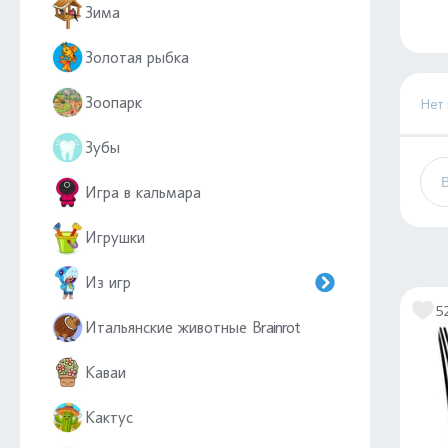
Зима
Золотая рыбка
Зоопарк
Нет
Зубы
Игра в кальмара
Игрушки
Из игр
5
Итальянские животные Brainrot
Каваи
Кактус