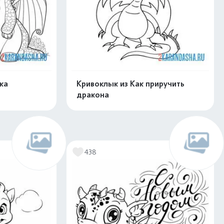
ка
Кривоклык из Как приручить
дракона
скачать
Распечатать и скачать
438