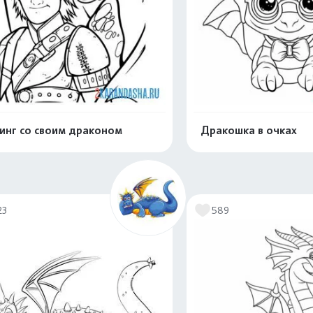
инг со своим драконом
Дракошка в очках
Распечатать и скачать
Распечатать и 
23
589