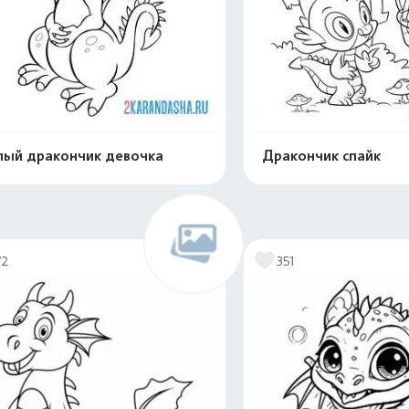
ый дракончик девочка
Дракончик спайк
Распечатать и скачать
Распечатать и 
72
351