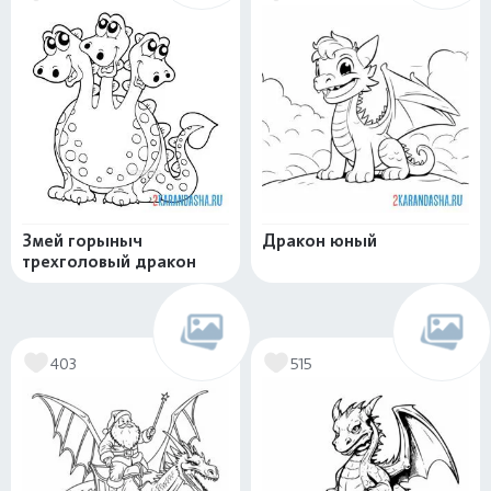
Змей горыныч
Дракон юный
трехголовый дракон
403
515