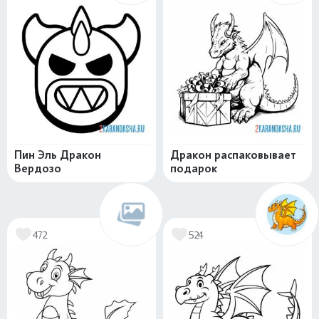
Пин Эль Дракон
Дракон распаковывает
Вердозо
подарок
472
524