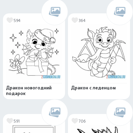
594
364
Дракон новогодний
Дракон с леденцом
подарок
591
706