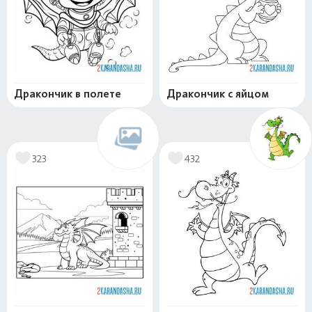
Дракончик в полете
Дракончик с яйцом
323
432