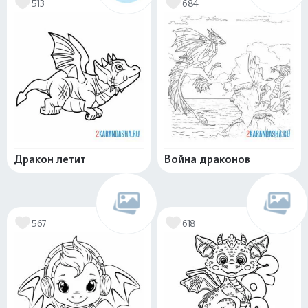
513
684
Дракон летит
Война драконов
567
618