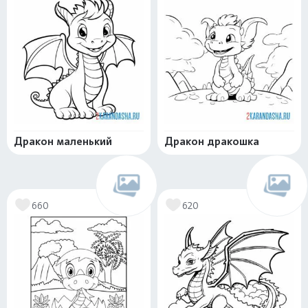
Дракон маленький
Дракон дракошка
660
620