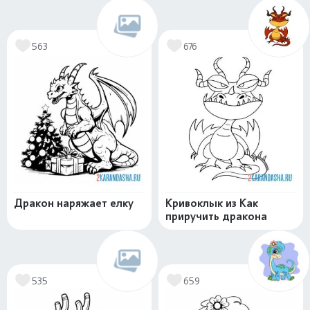
563
676
Дракон наряжает елку
Кривоклык из Как
приручить дракона
535
659