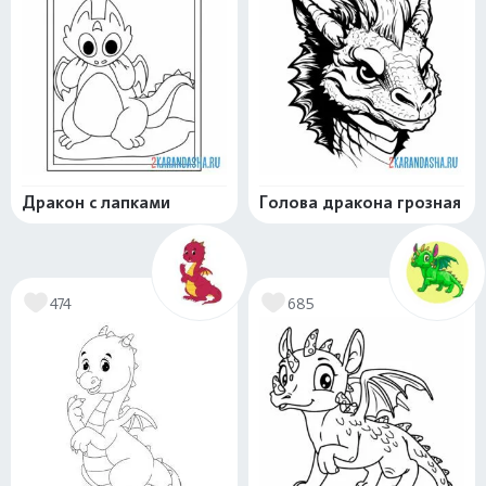
Дракон с лапками
Голова дракона грозная
474
685