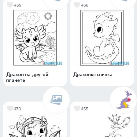
469
466
Дракон на другой
Драконья спинка
планете
470
455