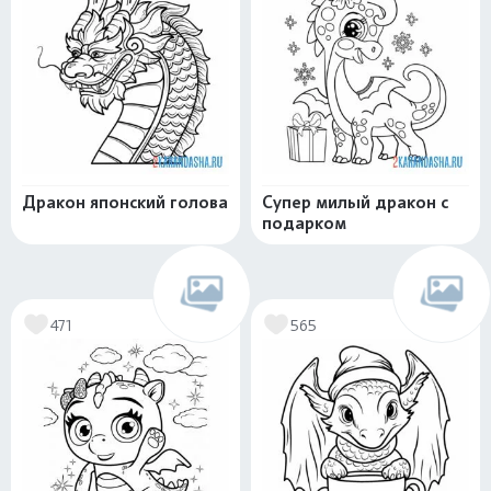
Дракон японский голова
Супер милый дракон с
подарком
471
565