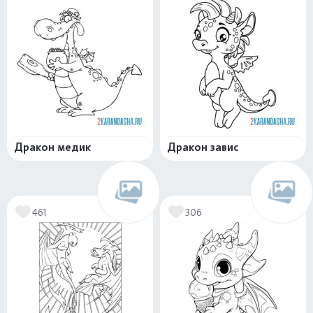
Дракон медик
Дракон завис
461
306