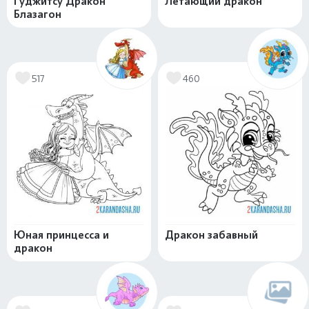
Гуджитсу Дракон
Летающий дракон
Блазагон
517
460
Юная принцесса и
Дракон забавный
дракон