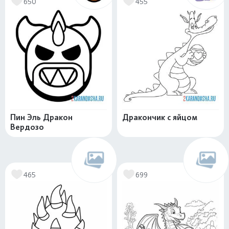
650
455
Пин Эль Дракон
Дракончик с яйцом
Вердозо
465
699