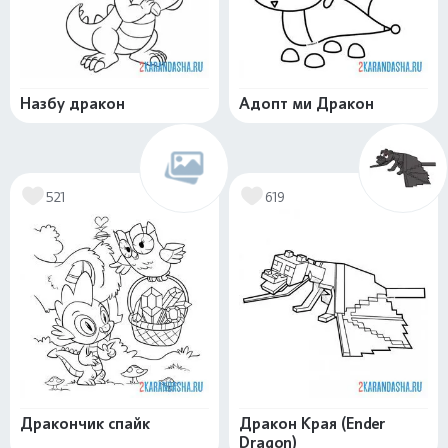
Назбу дракон
Адопт ми Дракон
521
619
Дракончик спайк
Дракон Края (Ender
Dragon)