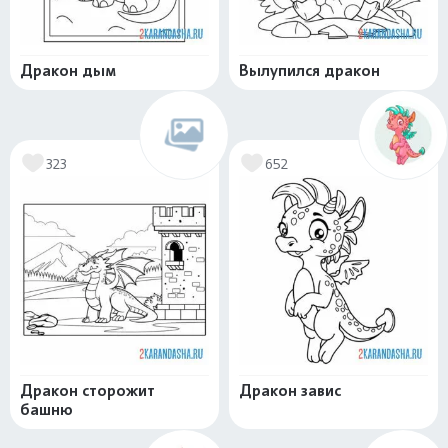
Дракон дым
Вылупился дракон
323
652
Дракон сторожит
Дракон завис
башню