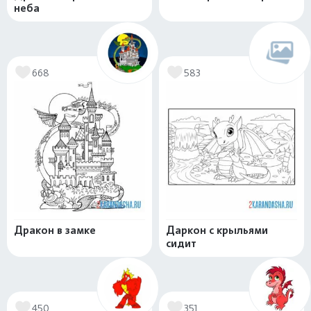
неба
668
583
Дракон в замке
Даркон с крыльями
сидит
450
351