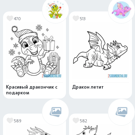
470
513
Красивый дракончик с
Дракон летит
подарком
589
582