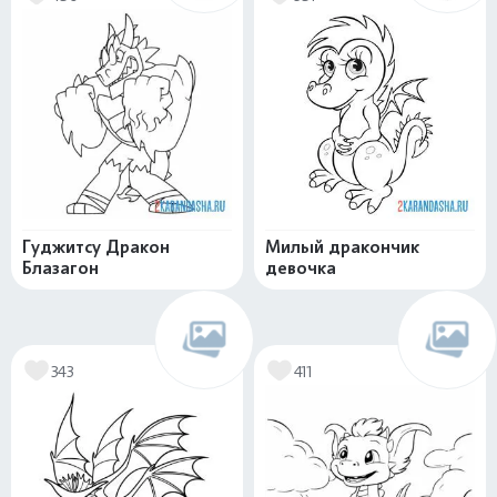
Гуджитсу Дракон
Милый дракончик
Блазагон
девочка
343
411