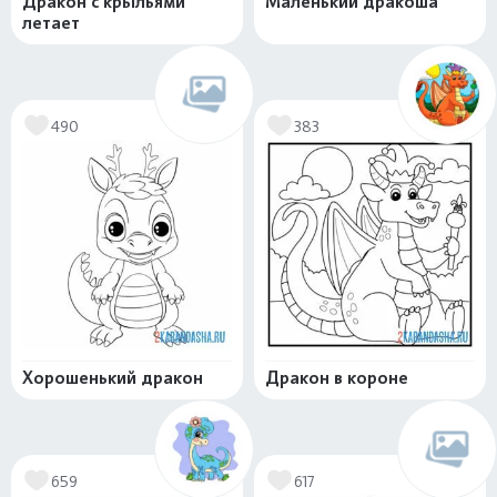
Дракон с крыльями
Маленький дракоша
летает
490
383
Хорошенький дракон
Дракон в короне
659
617