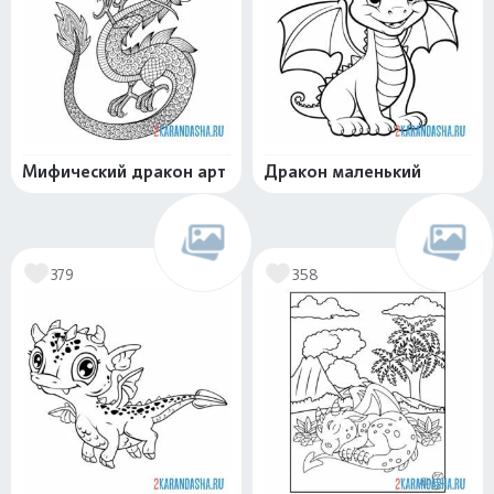
Мифический дракон арт
Дракон маленький
379
358