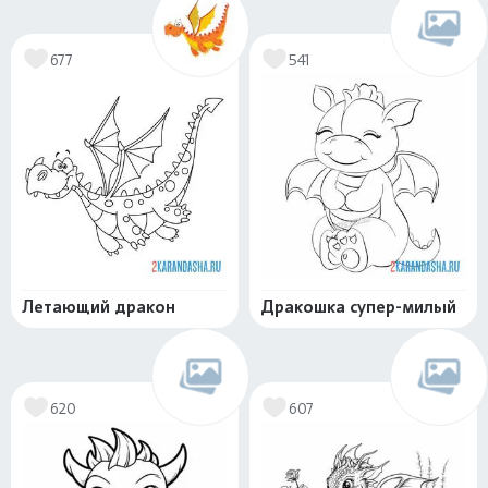
677
541
Летающий дракон
Дракошка супер-милый
620
607