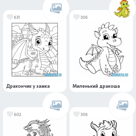
631
306
Дракончик у замка
Миленький дракоша
602
306