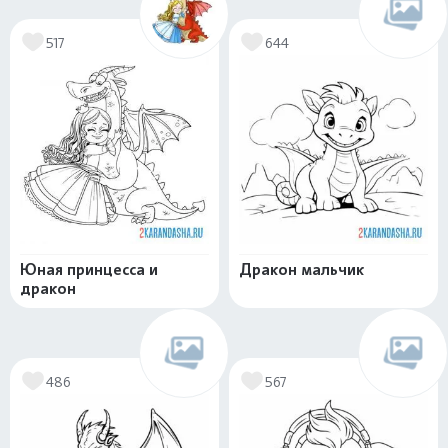
517
644
Юная принцесса и
Дракон мальчик
дракон
486
567