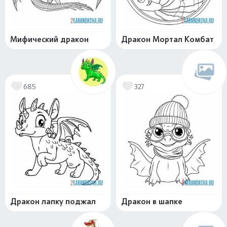
Мифический дракон
Дракон Мортал Комбат
685
327
Дракон лапку поджал
Дракон в шапке