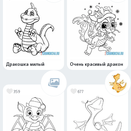
Дракошка милый
Очень красивый дракон
359
677