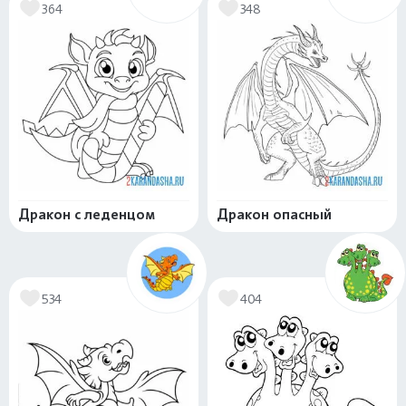
364
348
Дракон с леденцом
Дракон опасный
534
404