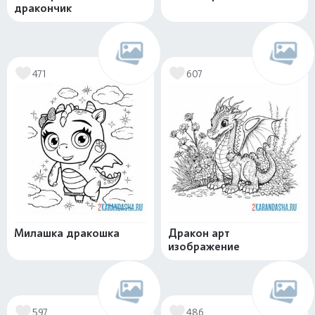
дракончик
471
607
Милашка дракошка
Дракон арт
изображение
597
486