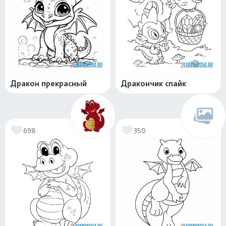
Дракон прекрасный
Дракончик спайк
698
350