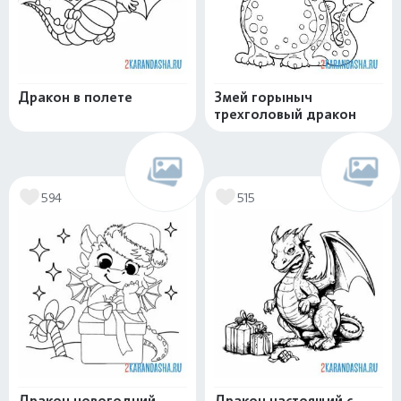
Дракон в полете
Змей горыныч
трехголовый дракон
594
515
Дракон новогодний
Дракон настоящий с