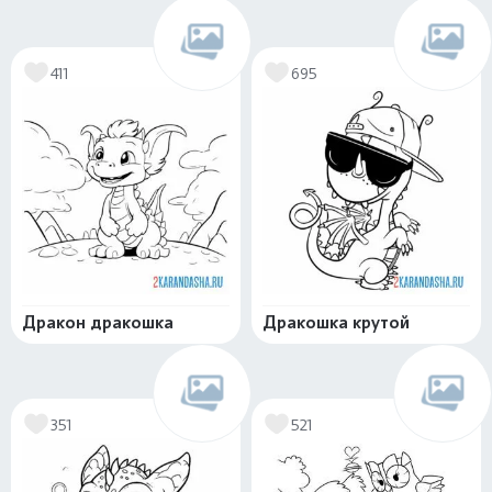
411
695
Дракон дракошка
Дракошка крутой
351
521