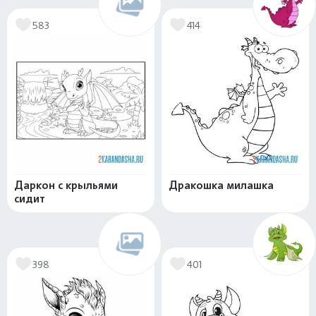
583
414
Даркон с крыльями
Дракошка милашка
сидит
398
401