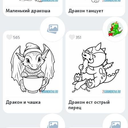
Маленький дракоша
Дракон танцует
565
351
Дракон и чашка
Дракон ест острый
перец