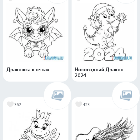
Дракошка в очках
Новогодний Дракон
2024
362
423