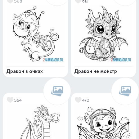
508
610
Дракон в очках
Дракон не монстр
564
470