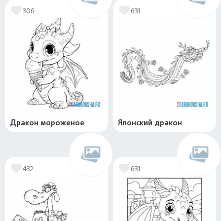
306
631
Дракон мороженое
Японский дракон
432
631