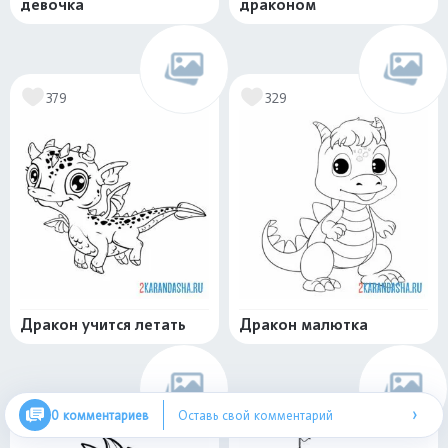
девочка
драконом
379
329
Дракон учится летать
Дракон малютка
›
0 комментариев
Оставь свой комментарий
620
404