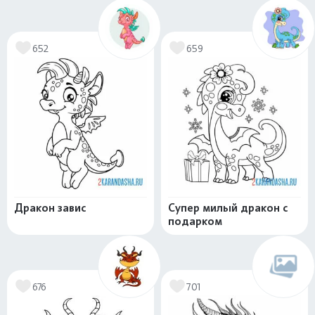
652
659
Дракон завис
Супер милый дракон с
подарком
676
701