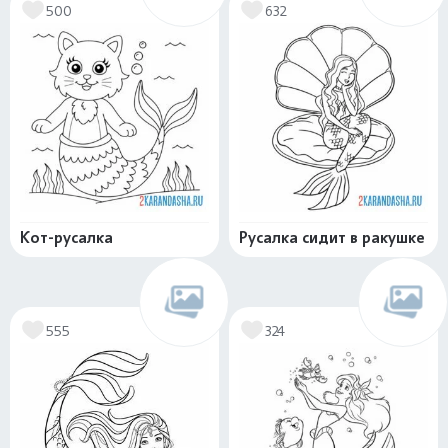
500
632
Кот-русалка
Русалка сидит в ракушке
555
324