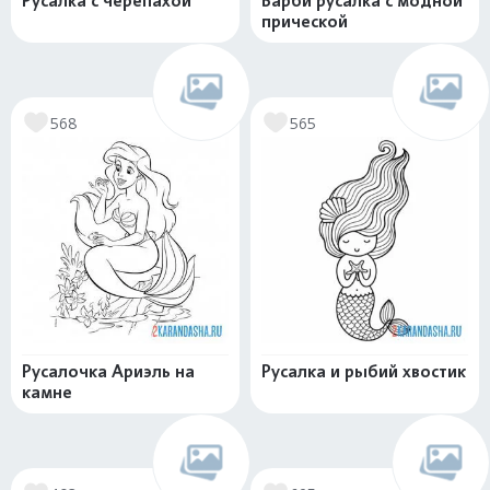
Русалка с черепахой
Барби русалка с модной
прической
568
565
Русалочка Ариэль на
Русалка и рыбий хвостик
камне