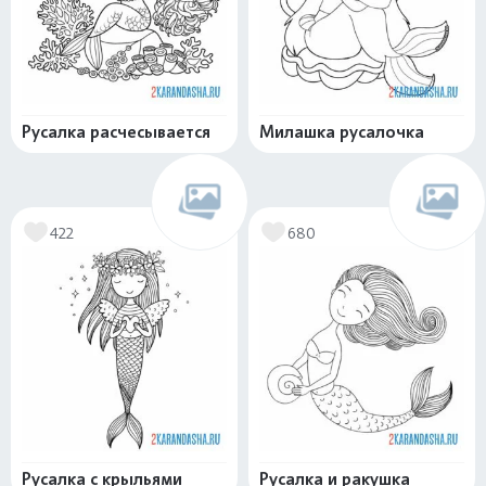
Русалка расчесывается
Милашка русалочка
422
680
Русалка с крыльями
Русалка и ракушка