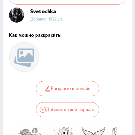
Svetochka
Добавил: 1822 шт.
Как можно раскрасить:
Раскрасить онлайн
Добавить свой вариант