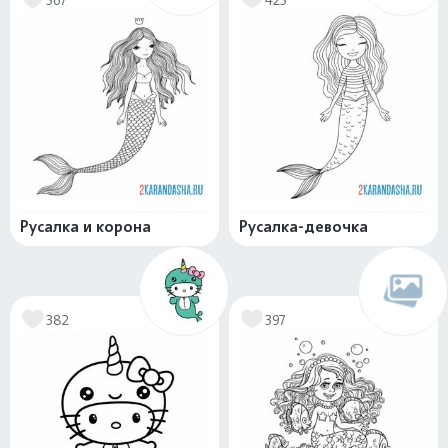
Русалка и корона
Русалка-девочка
382
397