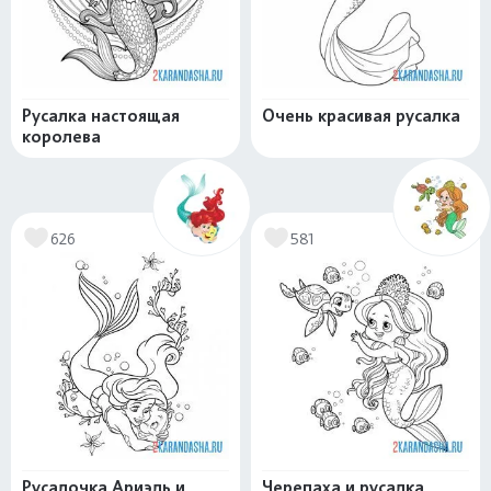
Русалка настоящая
Очень красивая русалка
королева
626
581
Русалочка Ариэль и
Черепаха и русалка