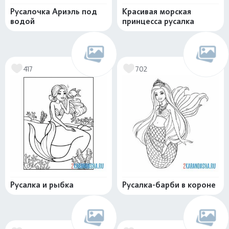
Русалочка Ариэль под
Красивая морская
водой
принцесса русалка
417
702
Русалка и рыбка
Русалка-барби в короне