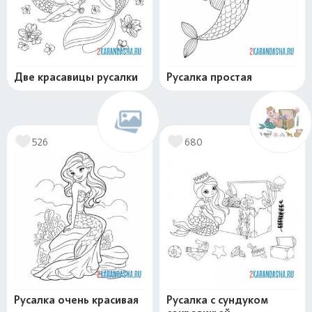
Две красавицы русалки
Русалка простая
526
680
Русалка очень красивая
Русалка с сундуком