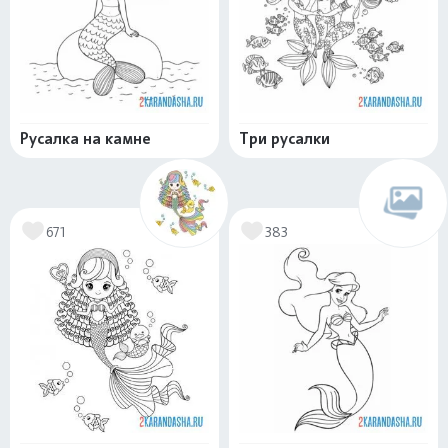
Русалка на камне
Три русалки
671
383