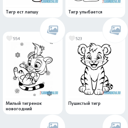
Тигр ест лапшу
Тигр улыбается
554
523
Милый тигренок
Пушистый тигр
новогодний