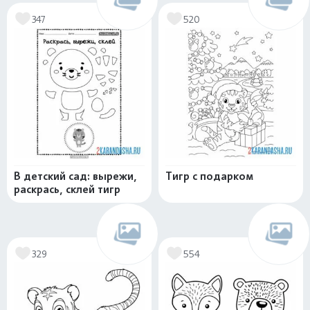
347
520
В детский сад: вырежи,
Тигр с подарком
раскрась, склей тигр
329
554