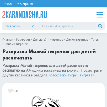
Вход
Регистрация
Главная
Раскраски
Для детей
Животные
Дикие животные
Тигры
Милый тигренок
Раскраска Милый тигренок для детей
распечатать
Раскраска Милый тигренок для детей распечатать
бесплатно
на А4 одним нажатием на кнопку. Посмотрите
другие картинки в разделе
«раскраски тигры, тигрята»
.
576