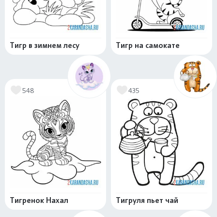
Тигр в зимнем лесу
Тигр на самокате
548
435
Тигренок Нахал
Тигруля пьет чай