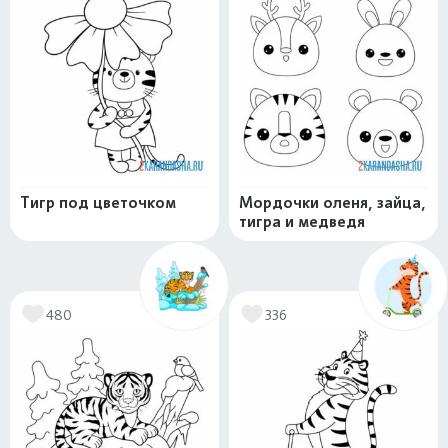
Тигр под цветочком
Мордочки оленя, зайца,
тигра и медведя
480
336