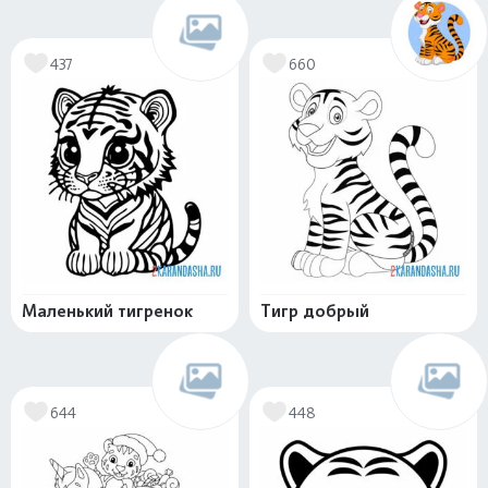
437
660
Маленький тигренок
Тигр добрый
644
448