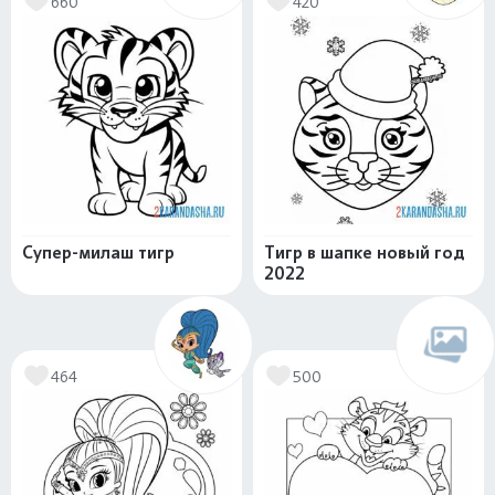
660
420
Супер-милаш тигр
Тигр в шапке новый год
2022
464
500