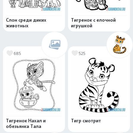
Слон среди диких
Тигренок с елочной
животных
игрушкой
685
525
Тигренок Нахал и
Тигр смотрит
обезьянка Тала