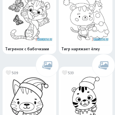
Тигренок с бабочками
Тигр наряжает ёлку
509
533