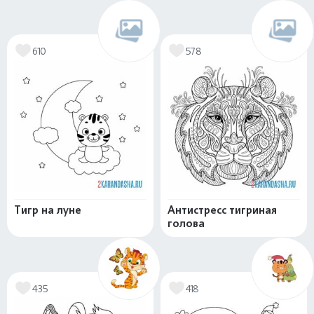
610
578
Тигр на луне
Антистресс тигриная
голова
435
418