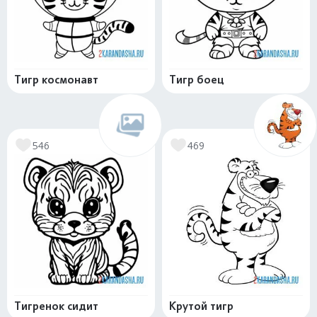
Тигр космонавт
Тигр боец
546
469
Тигренок сидит
Крутой тигр