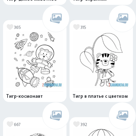
365
315
Тигр-космонавт
Тигр в платье с цветком
667
392