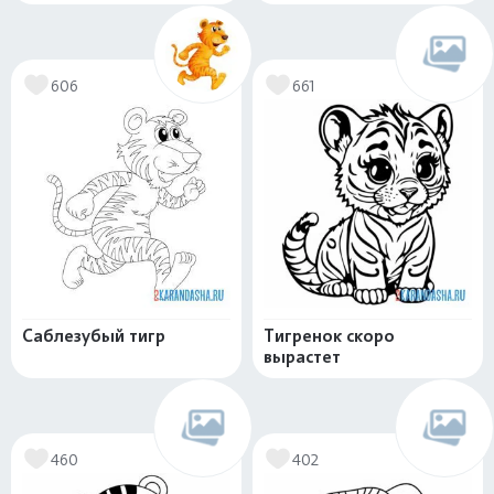
606
661
Саблезубый тигр
Тигренок скоро
вырастет
460
402