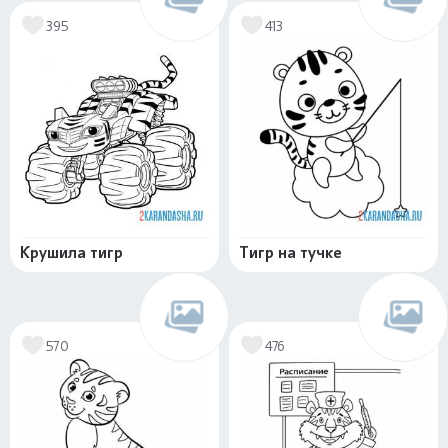
395
413
Крушила тигр
Тигр на тучке
570
476