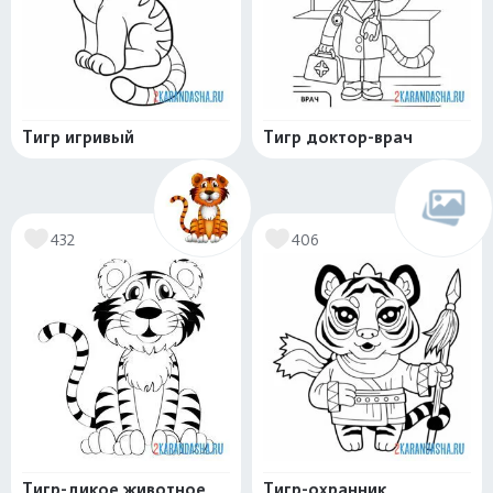
Тигр игривый
Тигр доктор-врач
432
406
Тигр-дикое животное
Тигр-охранник