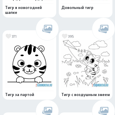
Тигр в новогодней
Довольный тигр
шапке
371
395
Тигр за партой
Тигр с воздушным змеем