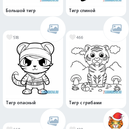
Большой тигр
Тигр спиной
518
466
Тигр опасный
Тигр с грибами