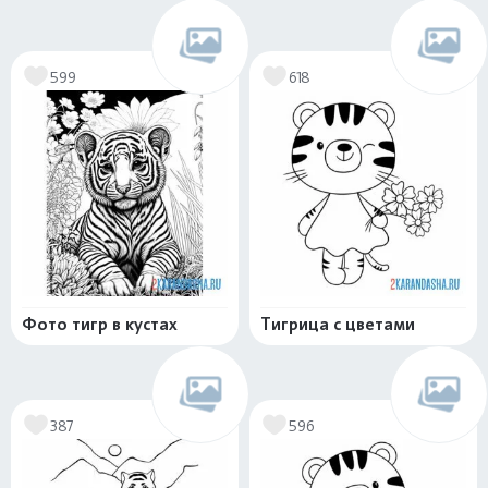
599
618
Фото тигр в кустах
Тигрица с цветами
387
596