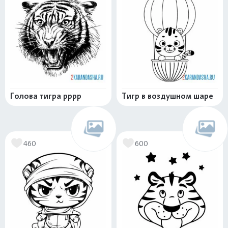
Голова тигра рррр
Тигр в воздушном шаре
460
600