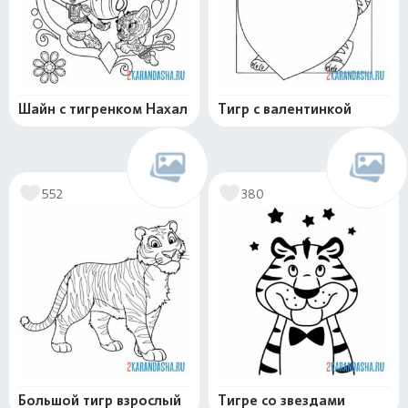
Шайн с тигренком Нахал
Тигр с валентинкой
552
380
Большой тигр взрослый
Тигре со звездами