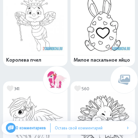
Королева пчел
Милое пасхальное яйцо
341
560
›
0 комментариев
Оставь свой комментарий