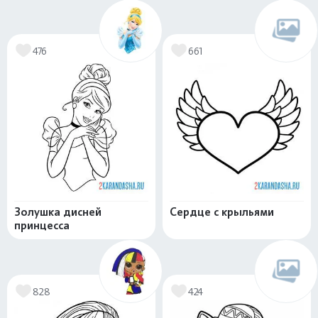
476
661
Золушка дисней
Сердце с крыльями
принцесса
828
424