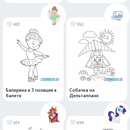
407
552
Балерина в 3 позиция в
Собачка на
балете
Дельтаплане
473
699