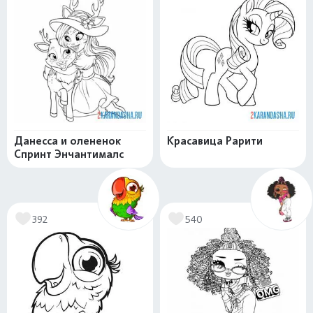
Данесса и олененок
Красавица Рарити
Спринт Энчантималс
392
540