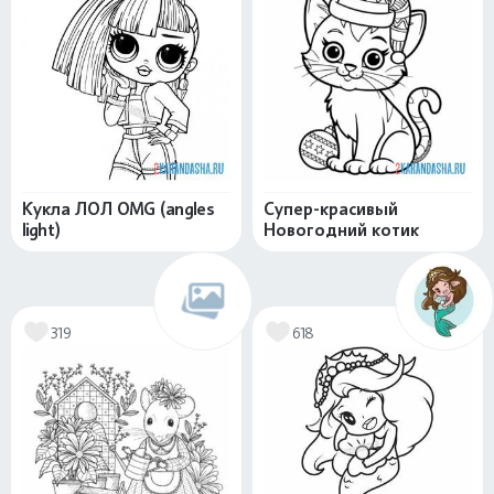
Кукла ЛОЛ OMG (angles
Супер-красивый
light)
Новогодний котик
319
618