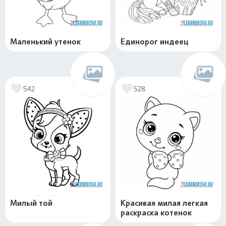
Маленький утенок
Единорог индеец
542
528
Милый той
Красивая милая легкая
раскраска котенок