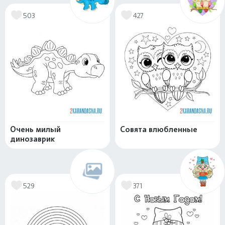
503
427
Очень милый
Совята влюбленные
динозаврик
529
371