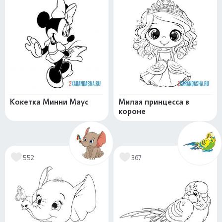
Кокетка Минни Маус
Милая принцесса в
короне
552
367