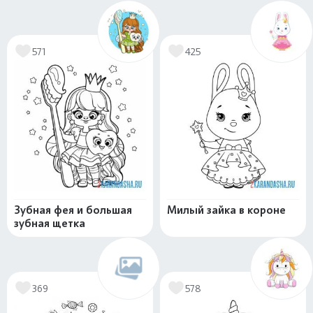
571
425
Зубная фея и большая
Милый зайка в короне
зубная щетка
369
578