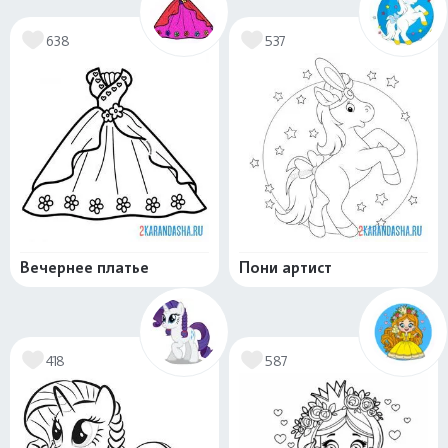
638
537
Вечернее платье
Пони артист
418
587