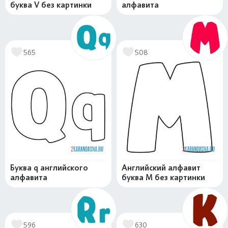
буква V без картинки
алфавита
565
508
Буква q английского
Английский алфавит
алфавита
буква M без картинки
596
630