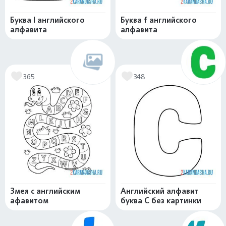
Буква l английского
Буква f английского
алфавита
алфавита
365
348
Змея с английским
Английский алфавит
афавитом
буква C без картинки