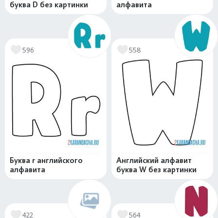
буква D без картинки
алфавита
596
558
Буква r английского
Английский алфавит
алфавита
буква W без картинки
422
564