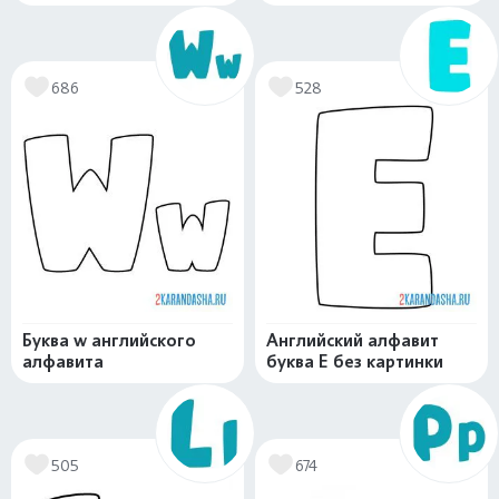
686
528
Буква w английского
Английский алфавит
алфавита
буква E без картинки
505
674