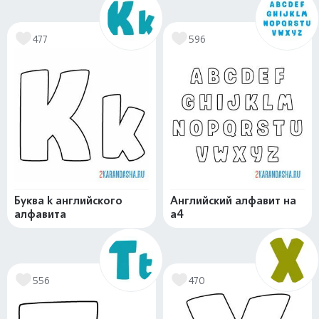
477
596
Буква k английского
Английский алфавит на
алфавита
а4
556
470