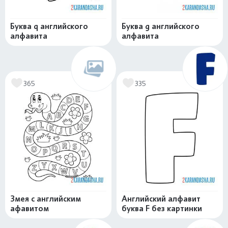
Буква q английского
Буква g английского
алфавита
алфавита
365
335
Змея с английским
Английский алфавит
афавитом
буква F без картинки