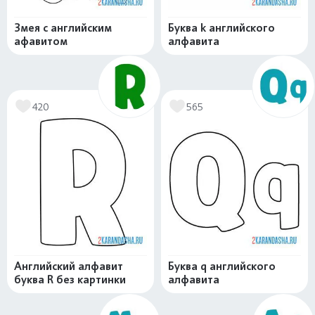
Змея с английским
Буква k английского
афавитом
алфавита
420
565
Английский алфавит
Буква q английского
буква R без картинки
алфавита