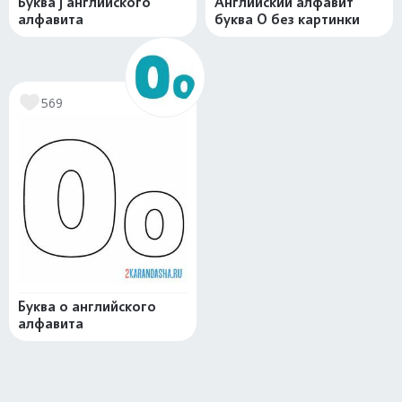
Буква j английского
Английский алфавит
алфавита
буква O без картинки
569
Буква o английского
алфавита