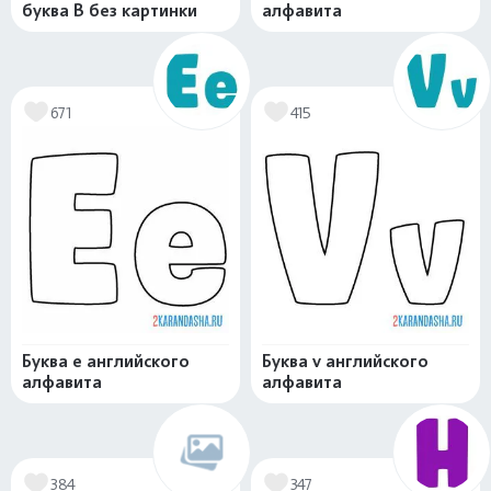
буква B без картинки
алфавита
671
415
Буква e английского
Буква v английского
алфавита
алфавита
384
347