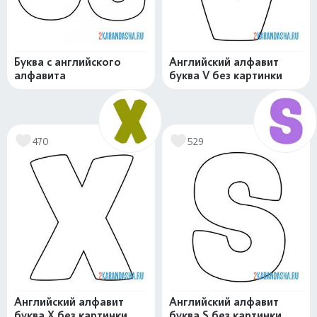
Буква c английского
Английский алфавит
алфавита
буква V без картинки
470
529
Английский алфавит
Английский алфавит
буква X без картинки
буква S без картинки