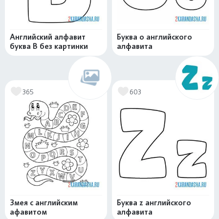
Английский алфавит
Буква o английского
буква B без картинки
алфавита
365
603
Змея с английским
Буква z английского
афавитом
алфавита