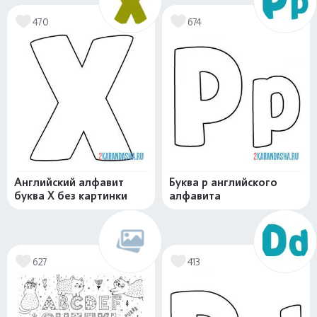
470
674
Английский алфавит
Буква p английского
буква X без картинки
алфавита
627
413