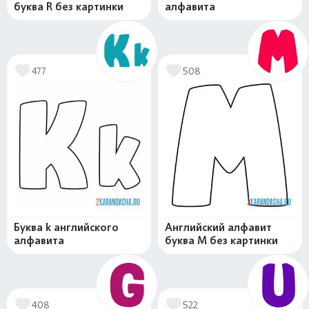
буква R без картинки
алфавита
477
508
Буква k английского
Английский алфавит
алфавита
буква M без картинки
408
522