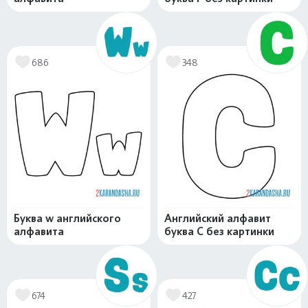
686
348
Буква w английского
Английский алфавит
алфавита
буква C без картинки
674
427