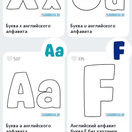
Буква x английского
Буква u английского
алфавита
алфавита
507
335
Буква a английского
Английский алфавит
алфавита
буква F без картинки