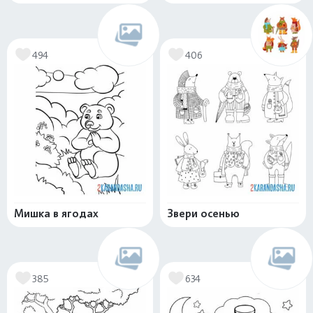
494
406
Мишка в ягодах
Звери осенью
385
634