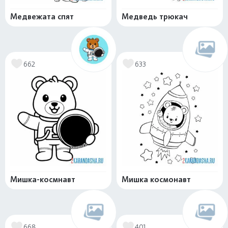
Медвежата спят
Медведь трюкач
662
633
Мишка-космнавт
Мишка космонавт
668
401