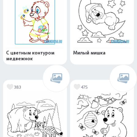
С цветным контуром
Милый мишка
медвежнок
383
475