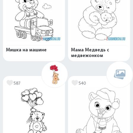
Мишка на машине
Мама Медведь с
медвежонком
587
540