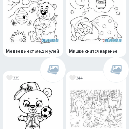
Медведь ест мед и улей
Мишке снится варенье
335
344