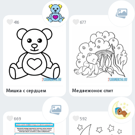
416
677
Мишка с сердцем
Медвежонок спит
669
592