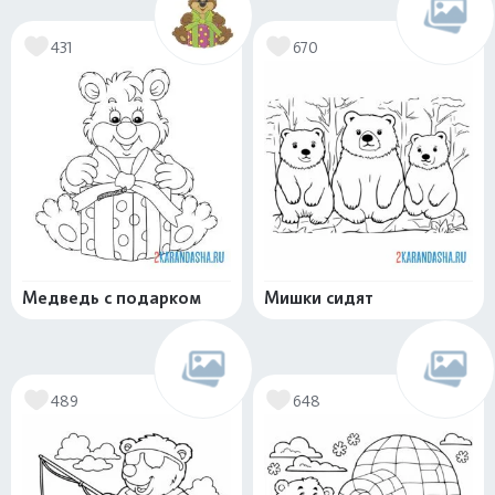
431
670
Медведь с подарком
Мишки сидят
489
648