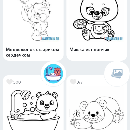
Медвежонок с шариком
Мишка ест пончик
сердечком
500
377