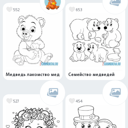
552
653
Медведь лакомство мед
Семейство медведей
527
454