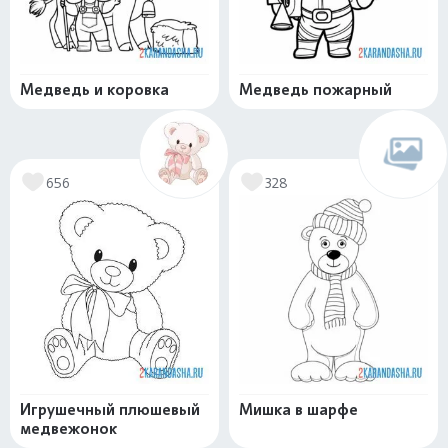
Медведь и коровка
Медведь пожарный
656
328
Игрушечный плюшевый
Мишка в шарфе
медвежонок