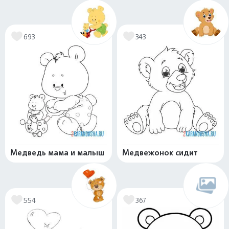
693
343
Медведь мама и малыш
Медвежонок сидит
554
367