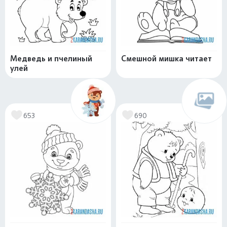
Медведь и пчелиный
Смешной мишка читает
улей
653
690