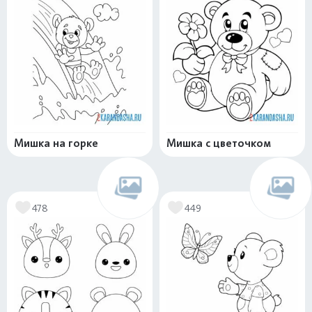
Мишка на горке
Мишка с цветочком
478
449