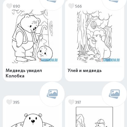
690
566
Медведь увидел
Улей и медведь
Колобка
395
397