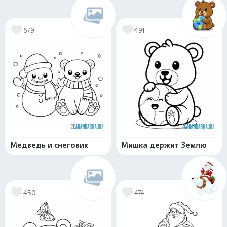
679
491
Медведь и снеговик
Мишка держит Землю
450
474