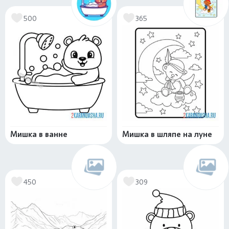
500
365
Мишка в ванне
Мишка в шляпе на луне
450
309