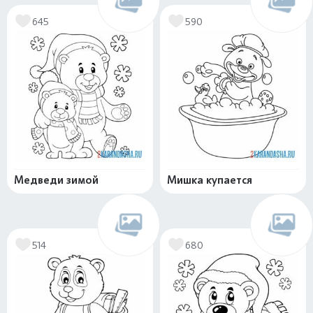
645
590
Медведи зимой
Мишка купается
514
680