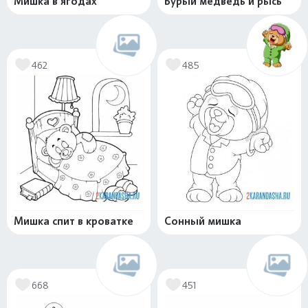
Мишка в ягодах
Бурый медведь и рысь
462
485
Мишка спит в кроватке
Сонный мишка
668
451