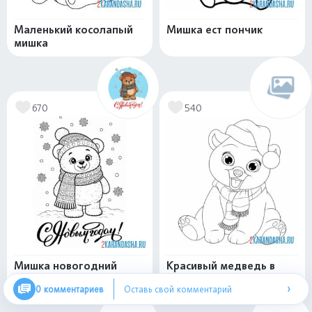
Маленький косолапый
Мишка ест пончик
мишка
670
540
Мишка новогодний
Красивый медведь в
новогодней шапке
›
0 комментариев
Оставь свой комментарий