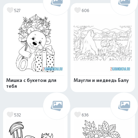
527
606
Мишка с букетом для
Маугли и медведь Балу
тебя
532
636