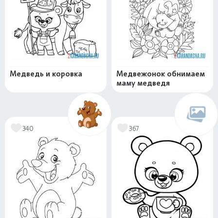
Медведь и коровка
Медвежонок обнимаем
маму медведя
340
367