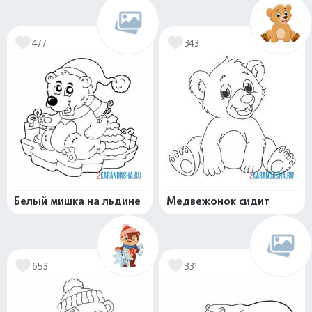
477
343
Белый мишка на льдине
Медвежонок сидит
653
331