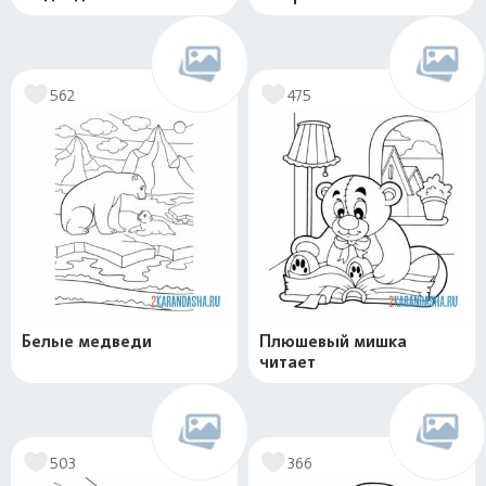
562
475
Белые медведи
Плюшевый мишка
читает
503
366