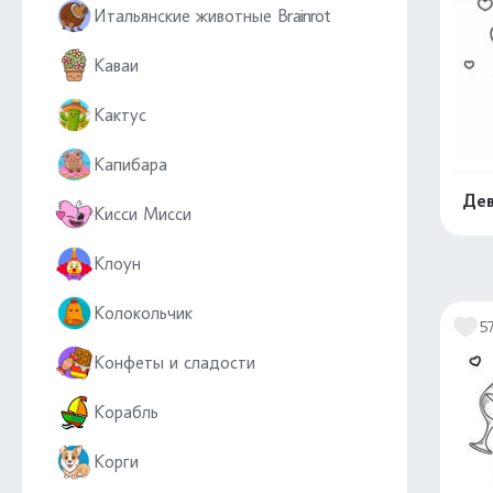
Итальянские животные Brainrot
Каваи
Кактус
Капибара
Дев
Кисси Мисси
Клоун
Колокольчик
5
Конфеты и сладости
Корабль
Корги