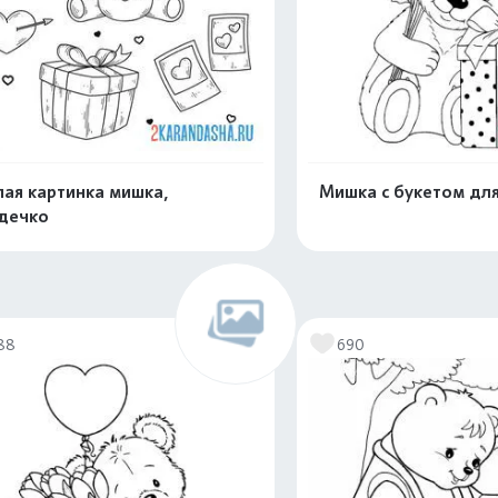
ая картинка мишка,
Мишка с букетом для
дечко
Распечатать и скачать
Распечатать и 
88
690