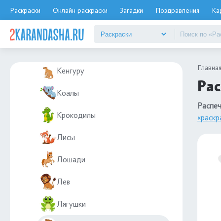
Зайцы и кролики
Раскраски
Онлайн раскраски
Загадки
Поздравления
Ка
Зебры
Кабаны
Главна
Кенгуру
Ра
Коалы
Распе
Крокодилы
«раскр
Лисы
Лошади
Лев
Лягушки