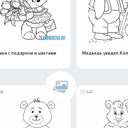
ка с подарком и цветами
Медведь увидел Ко
Распечатать и скачать
Распечатать и 
98
547