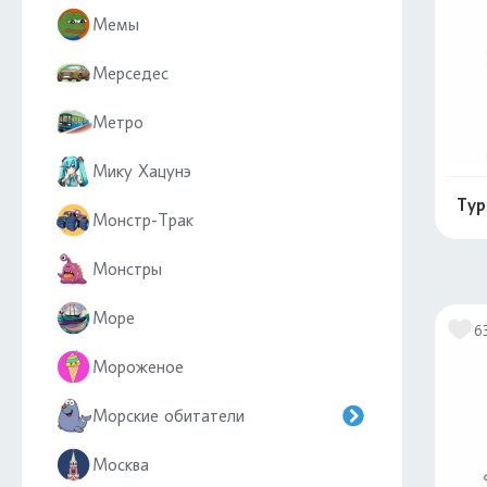
Мемы
Мерседес
Метро
Мику Хацунэ
Тур
Монстр-Трак
Монстры
Море
6
Мороженое
Морские обитатели
Москва