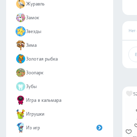
Журавль
Замок
Нет
Звезды
Зима
Золотая рыбка
Зоопарк
Зубы
5
Игра в кальмара
Игрушки
Из игр