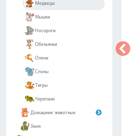
Медведи
Мышки
Носороги
Обезьянки
Олени
Слоны
Тигры
Черепахи
Домашние животные
Змея