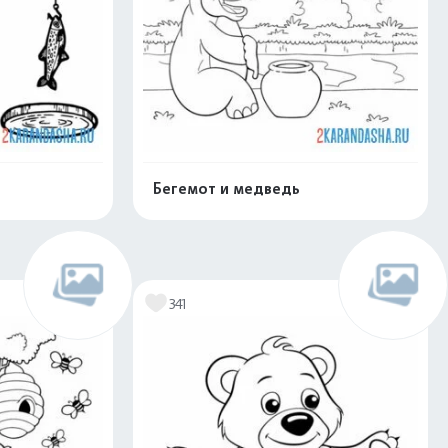
е
Бегемот и медведь
скачать
Распечатать и скачать
341