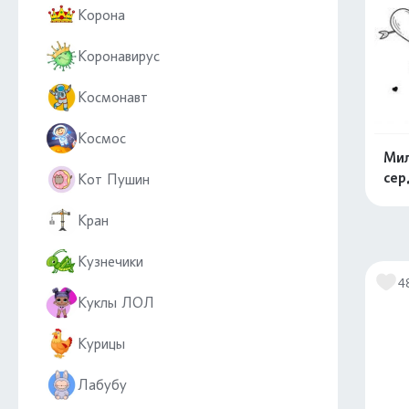
Корона
Коронавирус
Космонавт
Космос
Мил
сер
Кот Пушин
Кран
Кузнечики
4
Куклы ЛОЛ
Курицы
Лабубу