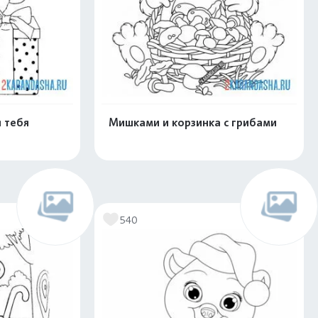
 тебя
Мишками и корзинка с грибами
скачать
Распечатать и скачать
540