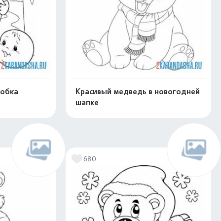
лобка
Красивый медведь в новогодней
шапке
скачать
Распечатать и скачать
680