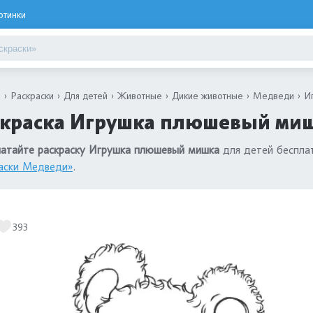
ртинки
я
Раскраски
Для детей
Животные
Дикие животные
Медведи
И
скраска Игрушка плюшевый миш
чатайте раскраску Игрушка плюшевый мишка
для детей бесплат
аски Медведи»
.
393