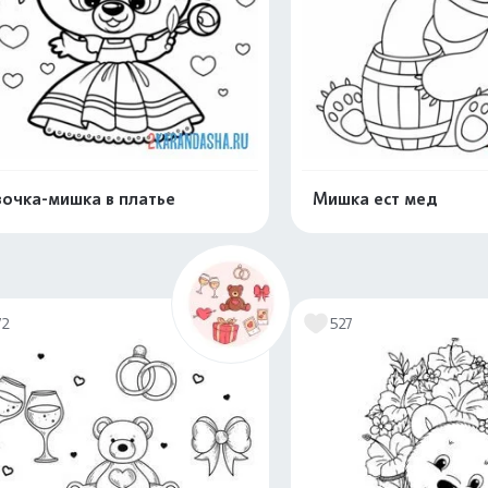
очка-мишка в платье
Мишка ест мед
Распечатать и скачать
Распечатать и 
72
527