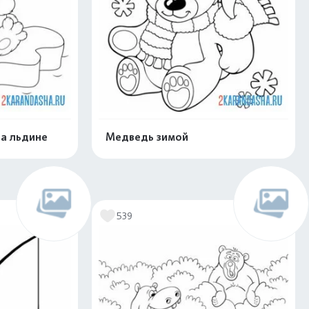
на льдине
Медведь зимой
скачать
Распечатать и скачать
539