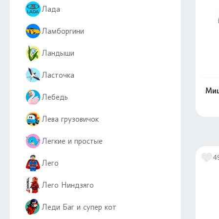
Лада
Ламборгини
Ландыши
Ласточка
Миш
Лебедь
Лева грузовичок
Легкие и простые
4
Лего
Лего Ниндзяго
Леди Баг и супер кот