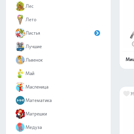
Лес
Лето
Листья
Лучшие
Миш
Львенок
Май
Масленица
3
Математика
Матрешки
Медуза