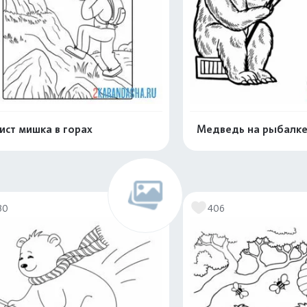
ист мишка в горах
Медведь на рыбалк
Распечатать и скачать
Распечатать и 
30
406