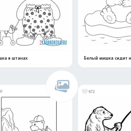
ка в штанах
Белый мишка сидит 
Распечатать и скачать
Распечатать и 
97
672