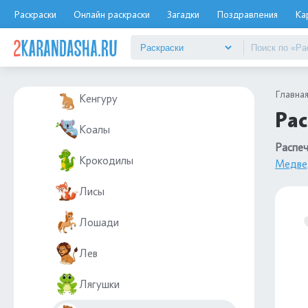
Зайцы и кролики
Раскраски
Онлайн раскраски
Загадки
Поздравления
Ка
Зебры
Кабаны
Главна
Кенгуру
Рас
Коалы
Распеч
Крокодилы
Медве
Лисы
Лошади
Лев
Лягушки