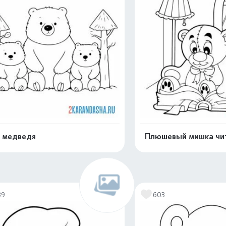
 медведя
Плюшевый мишка чи
Распечатать и скачать
Распечатать и 
39
603