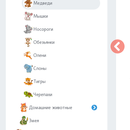
Медведи
Мышки
Носороги
Обезьянки
Олени
Слоны
Тигры
Черепахи
Домашние животные
Змея