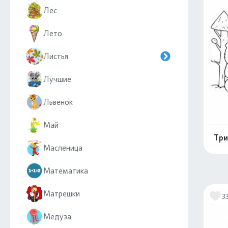
Лес
Лето
Листья
Лучшие
Львенок
Май
Три
Масленица
Математика
Матрешки
3
Медуза