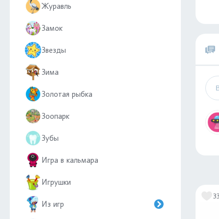
Журавль
Замок
Звезды
Зима
Золотая рыбка
Зоопарк
Зубы
Игра в кальмара
Игрушки
3
Из игр