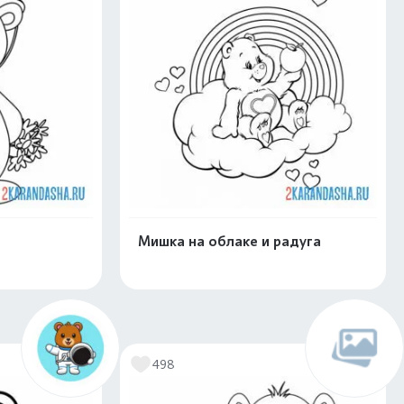
Мишка на облаке и радуга
скачать
Распечатать и скачать
498