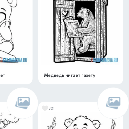
ет
Медведь читает газету
скачать
Распечатать и скачать
301