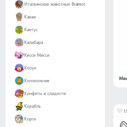
Итальянские животные Brainrot
Каваи
Кактус
Капибара
Кисси Мисси
Клоун
Миш
Колокольчик
Конфеты и сладости
Корабль
5
Корги