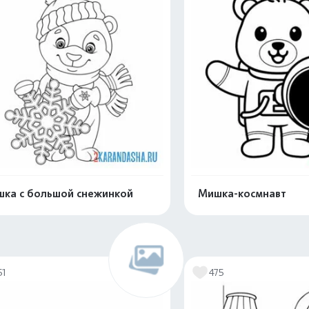
ка с большой снежинкой
Мишка-космнавт
Распечатать и скачать
Распечатать и 
51
475