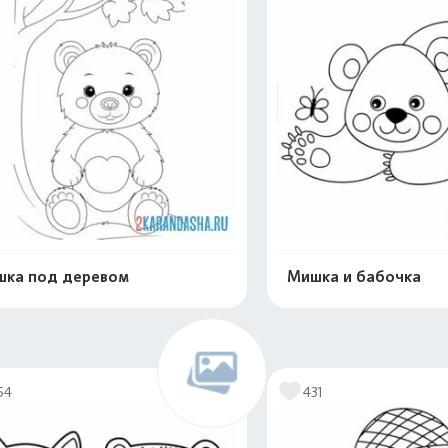
ка под деревом
Мишка и бабочка
Распечатать и скачать
Распечатать и 
54
431