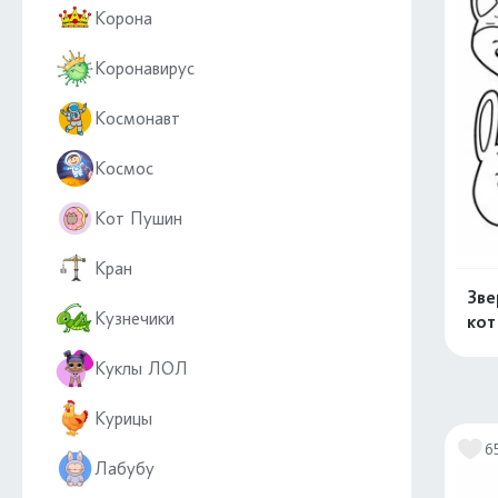
Корона
Коронавирус
Космонавт
Космос
Кот Пушин
Кран
Зве
Кузнечики
кот
Куклы ЛОЛ
Курицы
6
Лабубу