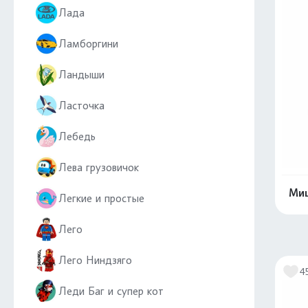
Лада
Ламборгини
Ландыши
Ласточка
Лебедь
Лева грузовичок
Миш
Легкие и простые
Лего
Лего Ниндзяго
4
Леди Баг и супер кот