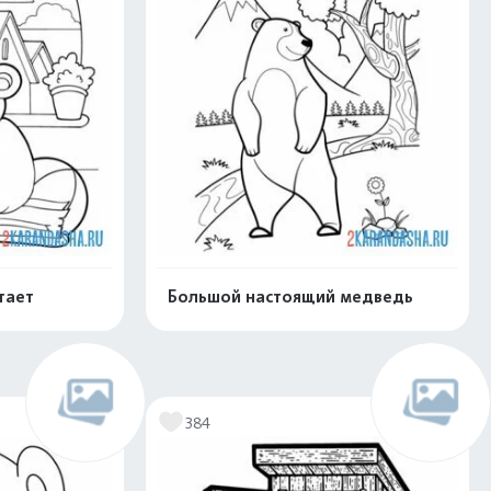
тает
Большой настоящий медведь
скачать
Распечатать и скачать
384