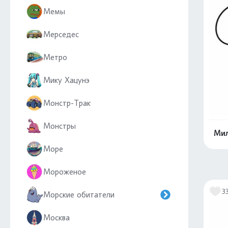
Мемы
Мерседес
Метро
Мику Хацунэ
Монстр-Трак
Монстры
Мил
Море
Мороженое
3
Морские обитатели
Москва