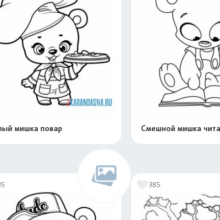
ый мишка повар
Смешной мишка чита
Распечатать и скачать
Распечатать и 
35
385