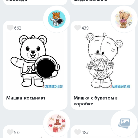
662
439
Мишка-космнавт
Мишка с букетом в
коробке
572
487