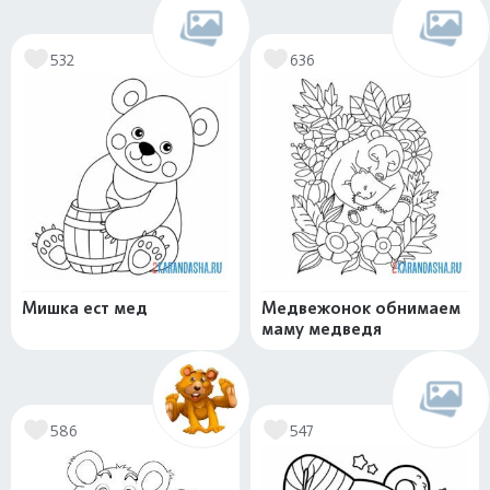
532
636
Мишка ест мед
Медвежонок обнимаем
маму медведя
586
547