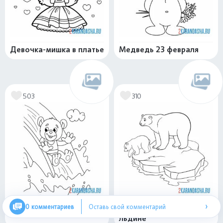
Девочка-мишка в платье
Медведь 23 февраля
503
310
›
0 комментариев
Оставь свой комментарий
Мишка на горке
Белы медведи на
льдине