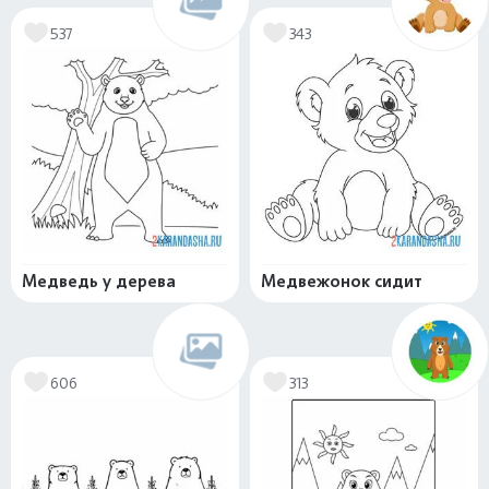
537
343
Медведь у дерева
Медвежонок сидит
606
313