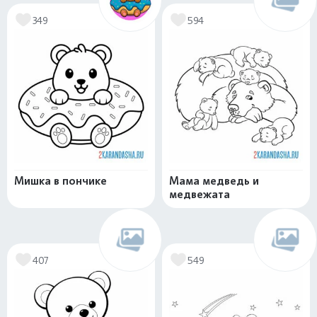
349
594
Мишка в пончике
Мама медведь и
медвежата
407
549