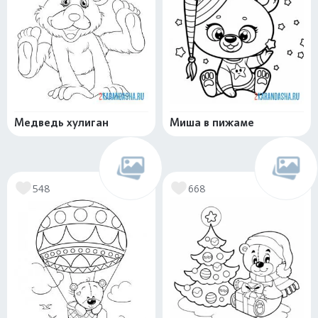
Медведь хулиган
Миша в пижаме
548
668