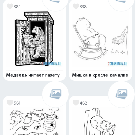
384
338
Медведь читает газету
Мишка в кресле-качалке
581
482