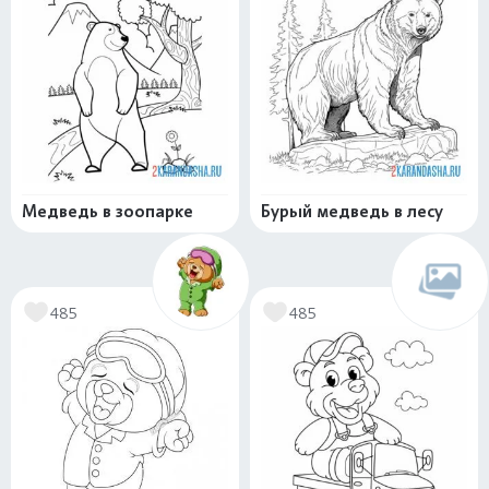
Медведь в зоопарке
Бурый медведь в лесу
485
485