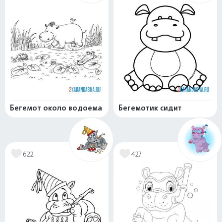
Бегемот около водоема
Бегемотик сидит
622
427