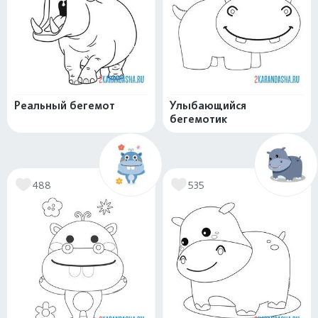
Реальный бегемот
Улыбающийся
бегемотик
488
535