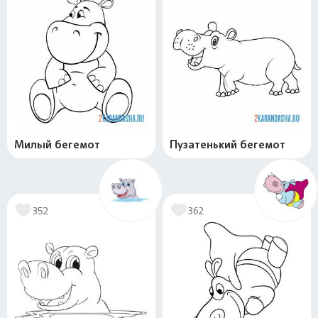
Милый бегемот
Пузатенький бегемот
352
362