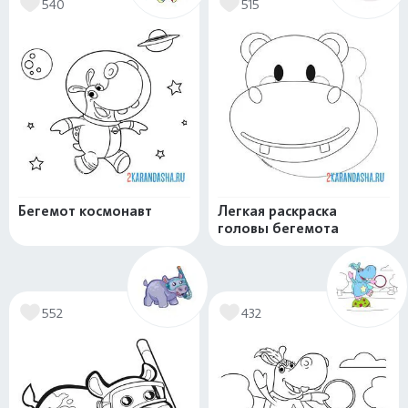
540
515
Бегемот космонавт
Легкая раскраска
головы бегемота
552
432