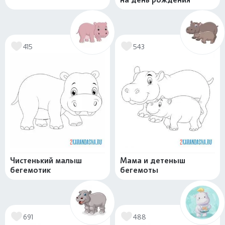
415
543
Чистенький малыш
Мама и детеныш
бегемотик
бегемоты
691
488