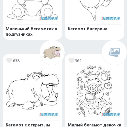
Маленький бегемотик в
Бегемот балерина
подгузниках
638
369
Бегемот с открытым
Милый бегемот девочка