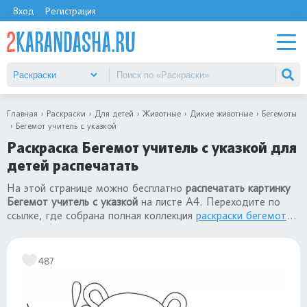
Вход
Регистрация
Главная
Раскраски
Для детей
Животные
Дикие животные
Бегемоты
Бегемот учитель с указкой
Раскраска Бегемот учитель с указкой для
детей распечатать
На этой странице можно бесплатно
распечатать картинку
Бегемот учитель с указкой
на листе А4. Переходите по
ссылке, где собрана полная коллекция
раскраски бегемоты
для детей. Все картинки гиппопотамов созданы специально
для детей от 3х лет.
487