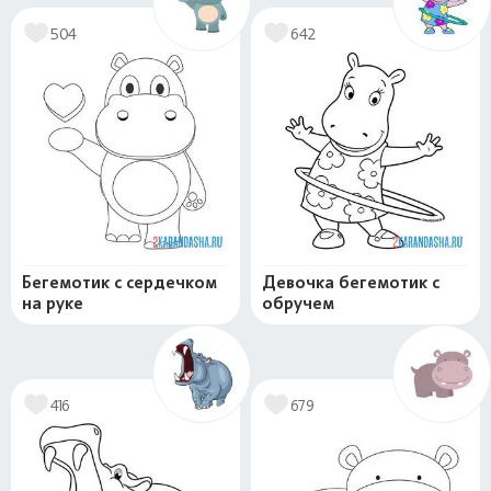
504
642
Бегемотик с сердечком
Девочка бегемотик с
на руке
обручем
416
679