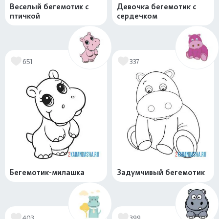
Веселый бегемотик с
Девочка бегемотик с
птичкой
сердечком
651
337
Бегемотик-милашка
Задумчивый бегемотик
403
399