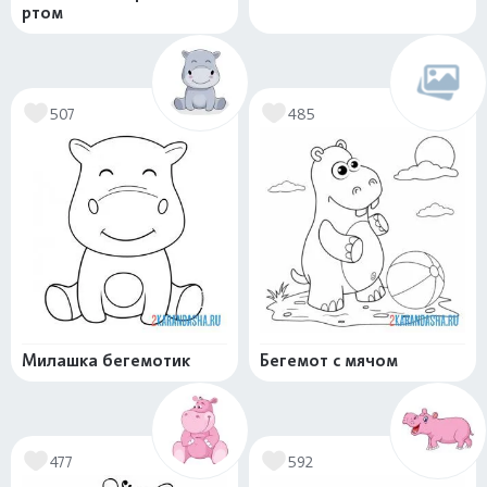
ртом
507
485
Милашка бегемотик
Бегемот с мячом
477
592