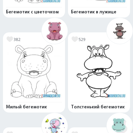
Бегемотик с цветочком
Бегемотик в лужице
382
529
Милый бегемотик
Толстенький бегемотик