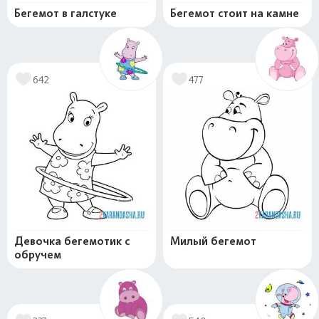
Бегемот в галстуке
Бегемот стоит на камне
642
477
Девочка бегемотик с
Милый бегемот
обручем