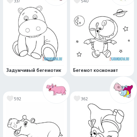
337
540
Задумчивый бегемотик
Бегемот космонавт
592
362