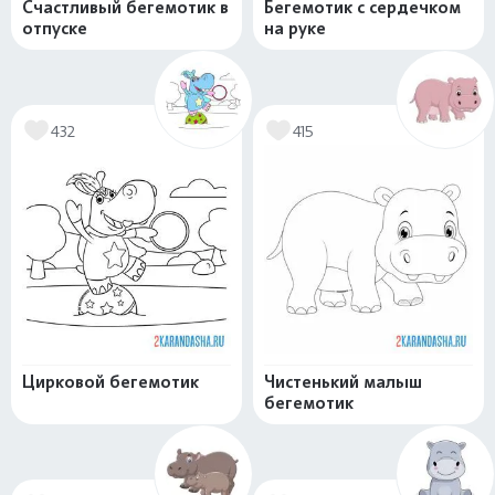
Счастливый бегемотик в
Бегемотик с сердечком
отпуске
на руке
432
415
Цирковой бегемотик
Чистенький малыш
бегемотик