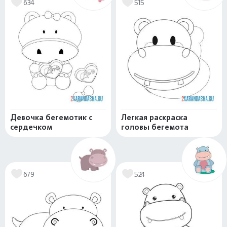
634
515
Девочка бегемотик с
Легкая раскраска
сердечком
головы бегемота
679
524