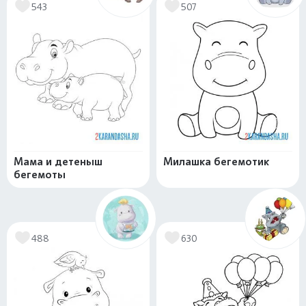
543
507
Мама и детеныш
Милашка бегемотик
бегемоты
488
630