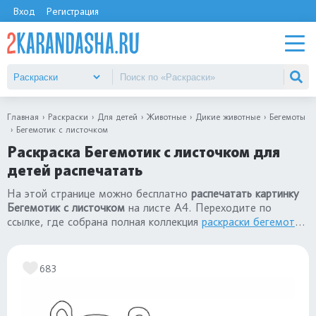
Вход
Регистрация
Главная
Раскраски
Для детей
Животные
Дикие животные
Бегемоты
Бегемотик с листочком
Раскраска Бегемотик с листочком для
детей распечатать
На этой странице можно бесплатно
распечатать картинку
Бегемотик с листочком
на листе А4. Переходите по
ссылке, где собрана полная коллекция
раскраски бегемоты
для детей. Все картинки гиппопотамов созданы специально
для детей от 3х лет.
683