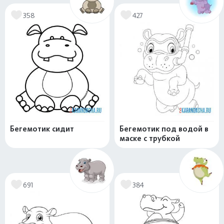
358
427
Бегемотик сидит
Бегемотик под водой в
маске с трубкой
691
384