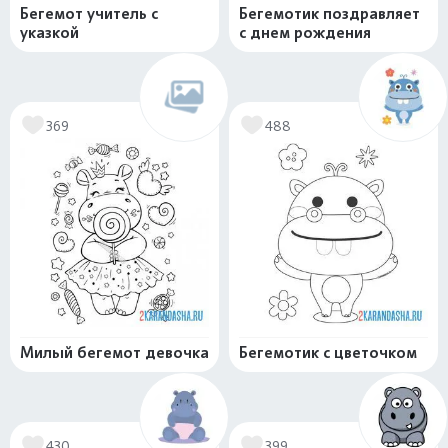
Бегемот учитель с
Бегемотик поздравляет
указкой
с днем рождения
369
488
Милый бегемот девочка
Бегемотик с цветочком
430
399