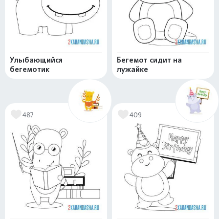
Улыбающийся
Бегемот сидит на
бегемотик
лужайке
487
409