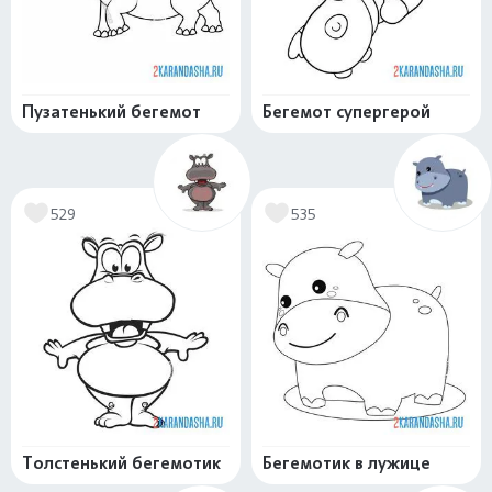
Пузатенький бегемот
Бегемот супергерой
529
535
Толстенький бегемотик
Бегемотик в лужице