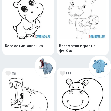
Бегемотик-милашка
Бегемотик играет в
футбол
416
555