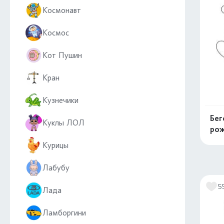
Космонавт
Космос
Кот Пушин
Кран
Кузнечики
Бег
Куклы ЛОЛ
ро
Курицы
Лабубу
5
Лада
Ламборгини