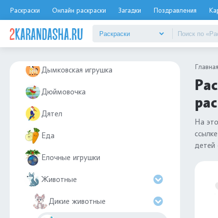
Домики
Раскраски
Онлайн раскраски
Загадки
Поздравления
Ка
Дорожные знаки
Драконы
Главна
Дымковская игрушка
Рас
Дюймовочка
рас
Дятел
На эт
ссылке
Еда
детей 
Елочные игрушки
Животные
Дикие животные