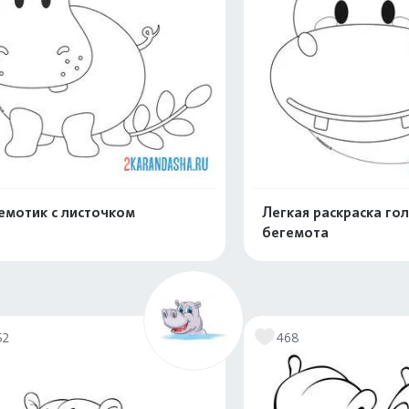
емотик с листочком
Легкая раскраска го
бегемота
Распечатать и скачать
Распечатать и 
52
468