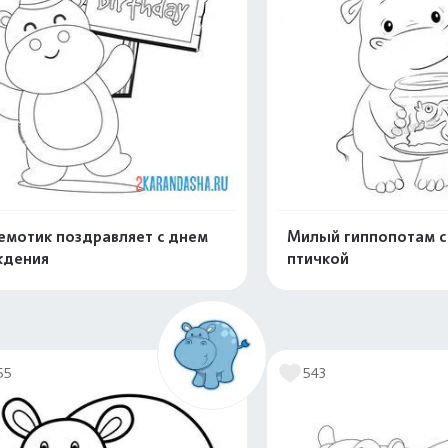
емотик поздравляет с днем
Милый гиппопотам с
ждения
птичкой
Распечатать и скачать
Распечатать и 
55
543