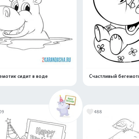
емотик сидит в воде
Счастливый бегемоти
Распечатать и скачать
Распечатать и 
09
488