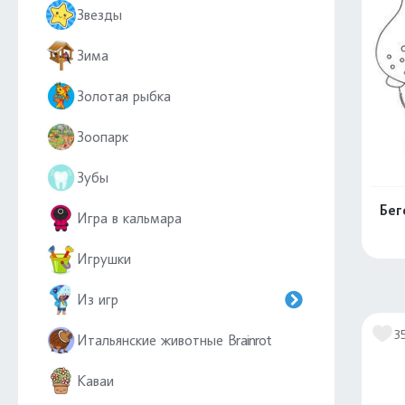
Звезды
Зима
Золотая рыбка
Зоопарк
Зубы
Бег
Игра в кальмара
Игрушки
Из игр
3
Итальянские животные Brainrot
Каваи