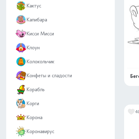
Кактус
Капибара
Кисси Мисси
Клоун
Колокольчик
Конфеты и сладости
Бег
Корабль
Корги
4
Корона
Коронавирус