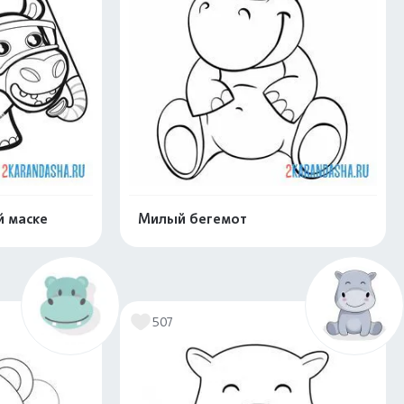
й маске
Милый бегемот
скачать
Распечатать и скачать
507