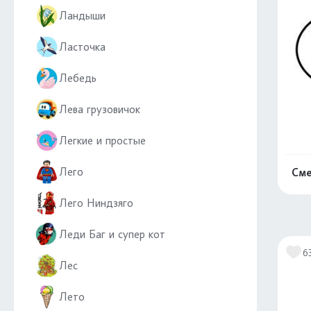
Ландыши
Ласточка
Лебедь
Лева грузовичок
Легкие и простые
Лего
Сме
Лего Ниндзяго
Леди Баг и супер кот
6
Лес
Лето