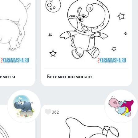
гемоты
Бегемот космонавт
скачать
Распечатать и скачать
362