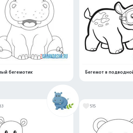
ый бегемотик
Бегемот в подводно
Распечатать и скачать
Распечатать и 
83
515