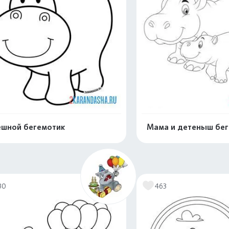
шной бегемотик
Мама и детеныш бе
Распечатать и скачать
Распечатать и 
30
463