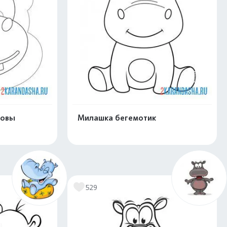
ловы
Милашка бегемотик
скачать
Распечатать и скачать
529