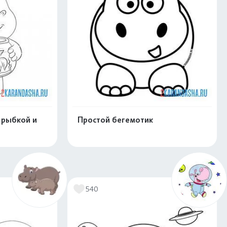
 рыбкой и
Простой бегемотик
скачать
Распечатать и скачать
540