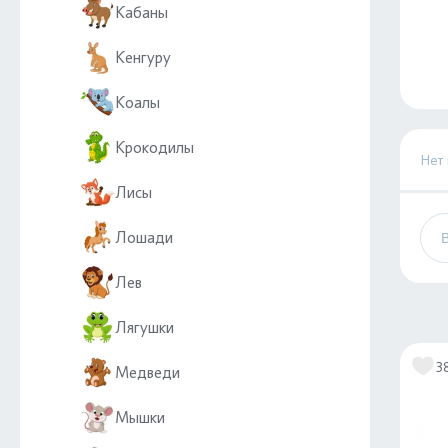
Кабаны
Кенгуру
Коалы
Крокодилы
Нет
Лисы
Лошади
Лев
Лягушки
3
Медведи
Мышки