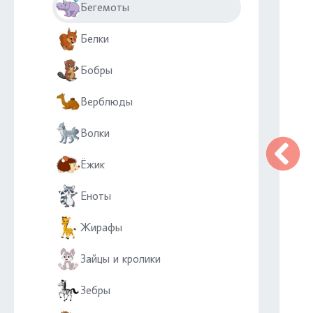
Бегемоты
Белки
Бобры
Верблюды
Волки
Ёжик
Еноты
Жирафы
Зайцы и кролики
Зебры