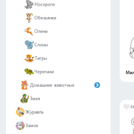
Носороги
Обезьянки
Олени
Слоны
Тигры
Черепахи
Мил
Домашние животные
Змея
6
Журавль
Замок