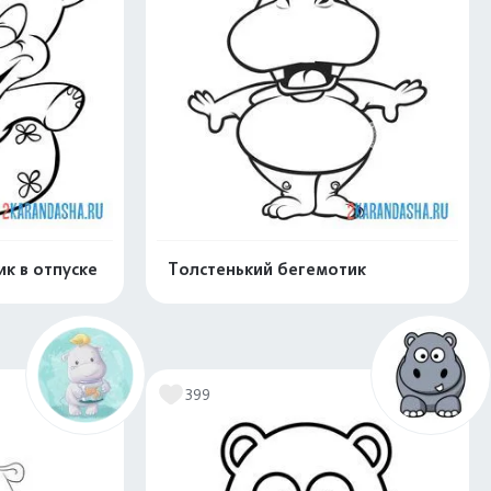
к в отпуске
Толстенький бегемотик
скачать
Распечатать и скачать
399