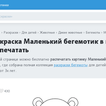
ртинки
я
Раскраски
Для детей
Животные
Дикие животные
Бегемоты
М
краска Маленький бегемотик в
печатать
ой странице можно бесплатно
распечатать картинку Маленький
, где собрана полная коллекция
раскраски бегемоты
для детей
от 3х лет.
430