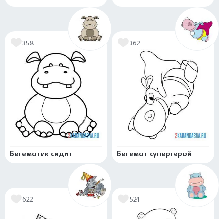
358
362
Бегемотик сидит
Бегемот супергерой
622
524