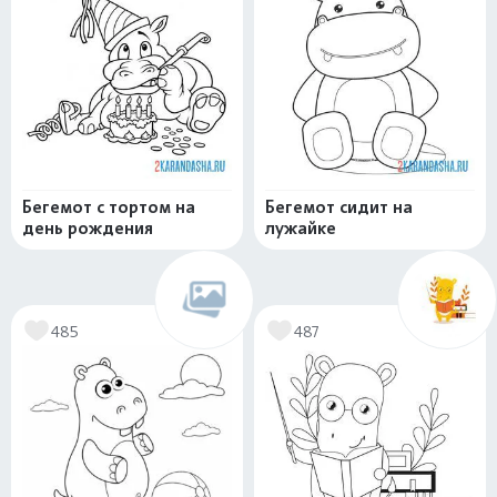
Бегемот с тортом на
Бегемот сидит на
день рождения
лужайке
485
487