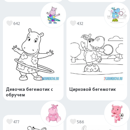
642
432
Девочка бегемотик с
Цирковой бегемотик
обручем
477
586