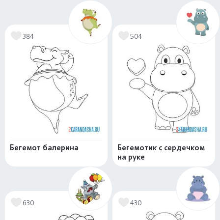
384
504
Бегемот балерина
Бегемотик с сердечком
на руке
630
430