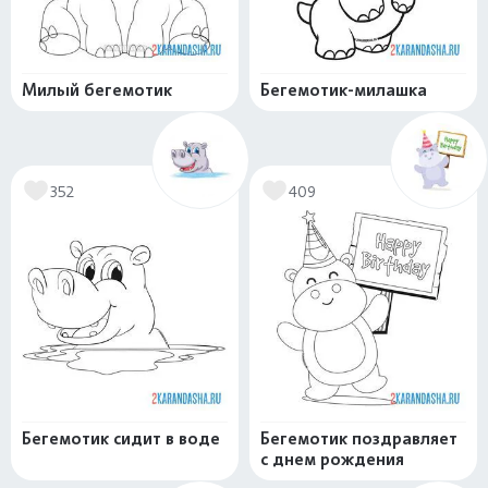
Милый бегемотик
Бегемотик-милашка
352
409
Бегемотик сидит в воде
Бегемотик поздравляет
с днем рождения