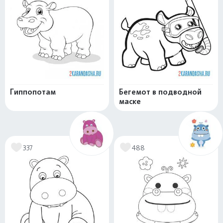
Гиппопотам
Бегемот в подводной
маске
337
488