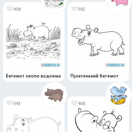
408
592
Бегемот около водоема
Пузатенький бегемот
543
468