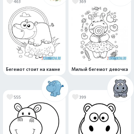
463
369
Бегемот стоит на камне
Милый бегемот девочка
555
399