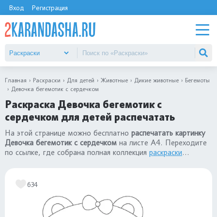
Вход
Регистрация
Главная
Раскраски
Для детей
Животные
Дикие животные
Бегемоты
Девочка бегемотик с сердечком
Раскраска Девочка бегемотик с
сердечком для детей распечатать
На этой странице можно бесплатно
распечатать картинку
Девочка бегемотик с сердечком
на листе А4. Переходите
по ссылке, где собрана полная коллекция
раскраски
бегемоты
для детей. Все картинки гиппопотамов созданы
специально для детей от 3х лет.
634