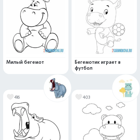
Милый бегемот
Бегемотик играет в
футбол
416
403