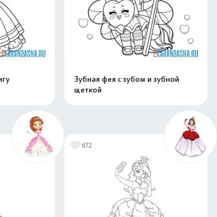
игу
Зубная фея с зубом и зубной
щеткой
скачать
Распечатать и скачать
672