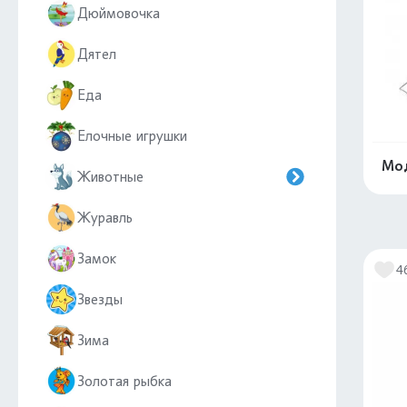
Дюймовочка
Дятел
Еда
Елочные игрушки
Мод
Животные
Журавль
Замок
4
Звезды
Зима
Золотая рыбка