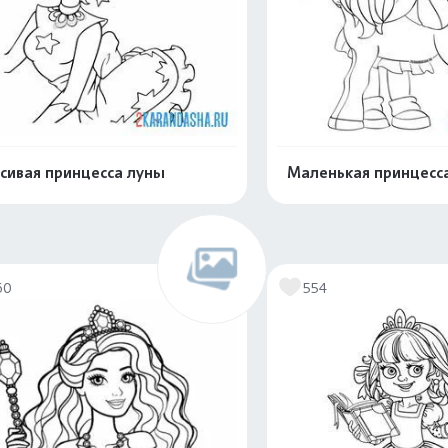
сивая принцесса луны
Маленькая принцесса
Распечатать и скачать
Распечатать и 
60
554