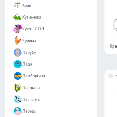
Кран
Кузнечики
Куклы ЛОЛ
Курицы
Кра
Лабубу
Лада
Ламборгини
3
Ландыши
Ласточка
Лебедь