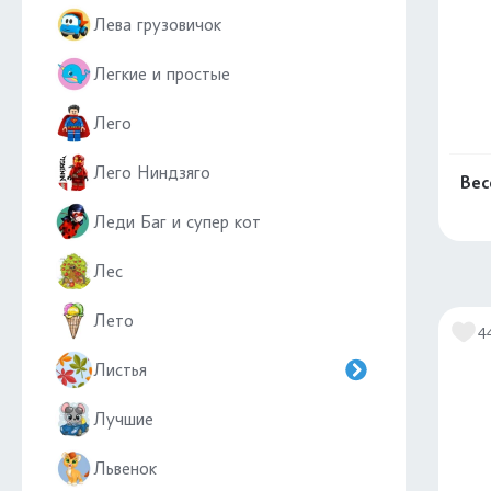
Лева грузовичок
Легкие и простые
Лего
Лего Ниндзяго
Вес
Леди Баг и супер кот
Лес
Лето
4
Листья
Лучшие
Львенок