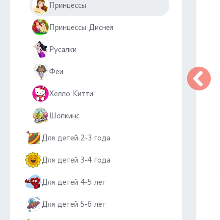
Принцессы
Принцессы Диснея
Русалки
Феи
Хелло Китти
Шопкинс
Для детей 2-3 года
Для детей 3-4 года
Для детей 4-5 лет
Для детей 5-6 лет