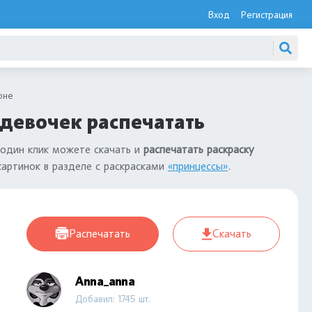
Вход
Регистрация
оне
 девочек распечатать
 один клик можете скачать и
распечатать раскраску
картинок в разделе с раскрасками
«принцессы»
.
Распечатать
Скачать
Anna_anna
Добавил: 1745 шт.