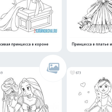
сивая принцесса в короне
Принцесса в платье 
Распечатать и скачать
Распечатать и 
69
673