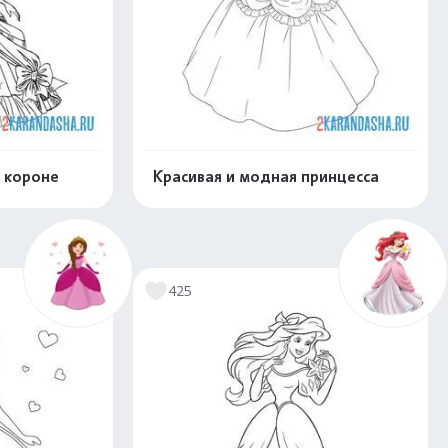
и короне
Красивая и модная принцесса
скачать
Распечатать и скачать
425