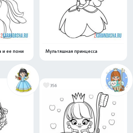
 и ее пони
Мультяшная принцесса
скачать
Распечатать и скачать
356