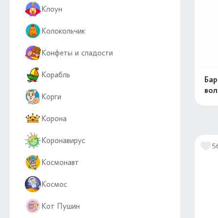
Клоун
Колокольчик
Конфеты и сладости
Корабль
Бар
вол
Корги
Корона
Коронавирус
5
Космонавт
Космос
Кот Пушин