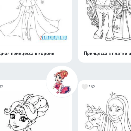
ная принцесса в короне
Принцесса в платье и
Распечатать и скачать
Распечатать и 
62
362