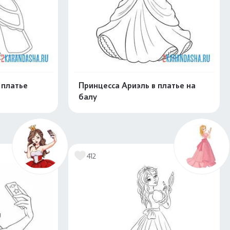
 платье
Принцесса Ариэль в платье на
балу
скачать
Распечатать и скачать
412