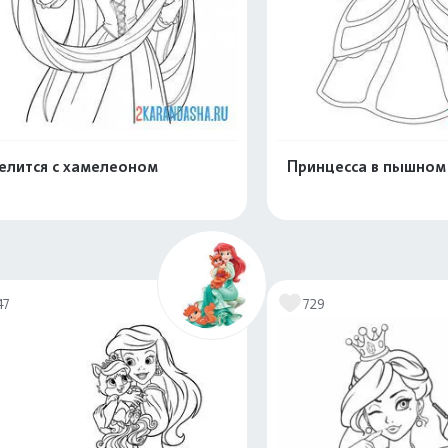
елится с хамелеоном
Принцесса в пышном
Распечатать и скачать
Распечатать и 
47
729