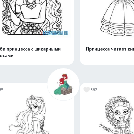
би принцесса с шикарными
Принцесса читает кн
осами
Распечатать и скачать
Распечатать и 
65
362