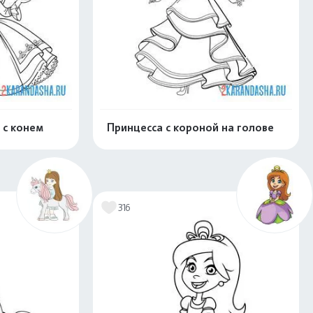
 с конем
Принцесса с короной на голове
скачать
Распечатать и скачать
316