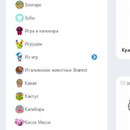
Зоопарк
Зубы
Игра в кальмара
Игрушки
Кра
Из игр
Итальянские животные Brainrot
Каваи
3
Кактус
Капибара
Кисси Мисси