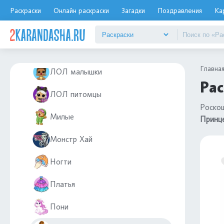
Куклы
Раскраски
Онлайн раскраски
Загадки
Поздравления
Ка
Куроми и Май Мелоди
ЛОЛ OMG
Главна
ЛОЛ малышки
Рас
ЛОЛ питомцы
Роскош
Милые
Принце
Монстр Хай
Ногти
Платья
Пони