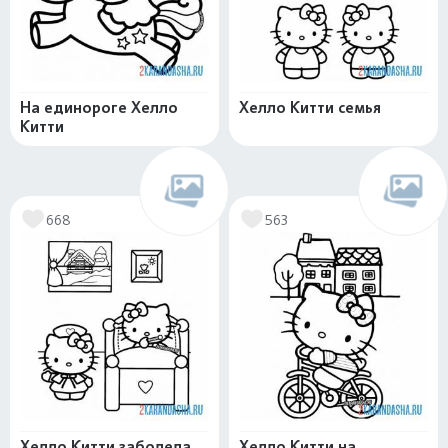
На единороге Хелло
Хелло Китти семья
Китти
668
563
Хелло Китти заболела
Хелло Китти на