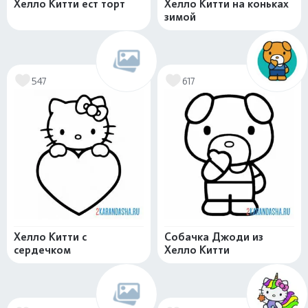
Хелло Китти ест торт
Хелло Китти на коньках
зимой
547
617
Хелло Китти с
Собачка Джоди из
сердечком
Хелло Китти