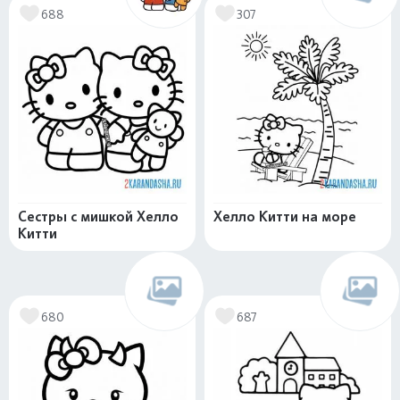
688
307
Сестры с мишкой Хелло
Хелло Китти на море
Китти
680
687