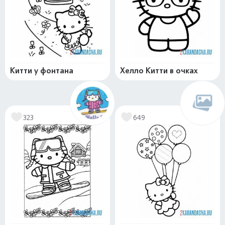
Китти у фонтана
Хелло Китти в очках
323
649