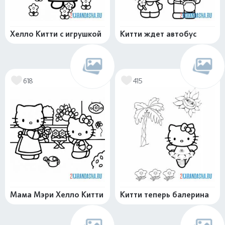
Хелло Китти с игрушкой
Китти ждет автобус
618
415
Мама Мэри Хелло Китти
Китти теперь балерина