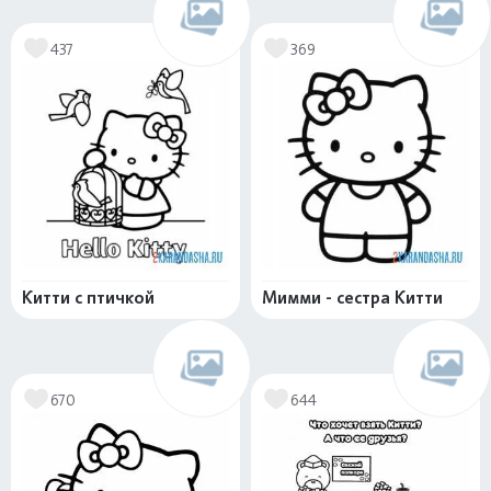
437
369
Китти с птичкой
Мимми - сестра Китти
670
644