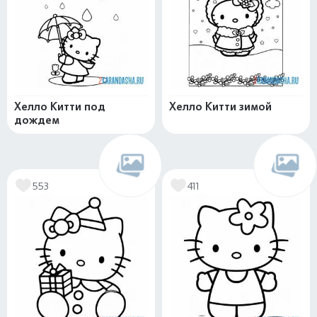
Хелло Китти под
Хелло Китти зимой
дождем
553
411