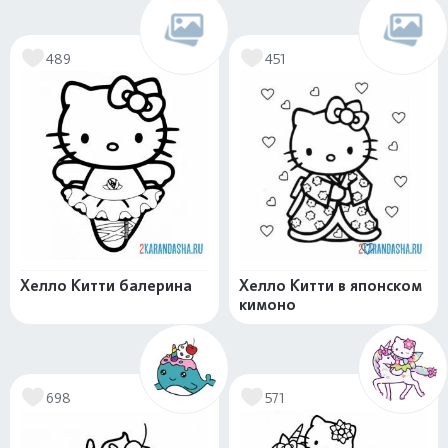
489
451
Хелло Китти балерина
Хелло Китти в японском
кимоно
698
571