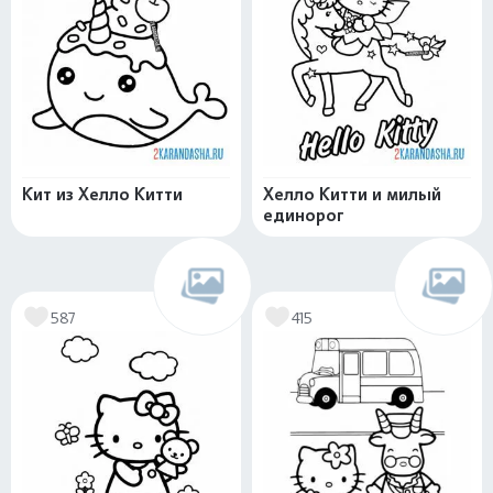
Кит из Хелло Китти
Хелло Китти и милый
единорог
587
415