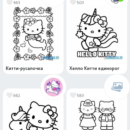
463
503
Китти-русалочка
Хелло Китти единорог
662
583