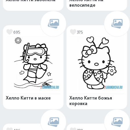
велосипеде
695
375
Хелло Китти в маске
Хелло Китти божья
коровка