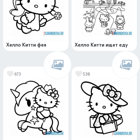
Хелло Китти фея
Хелло Китти ищет еду
673
538