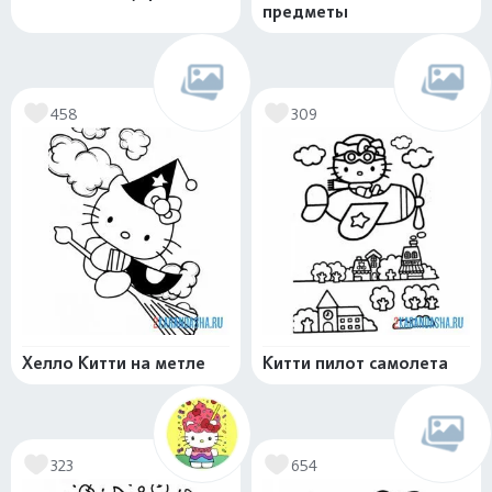
предметы
458
309
Хелло Китти на метле
Китти пилот самолета
323
654