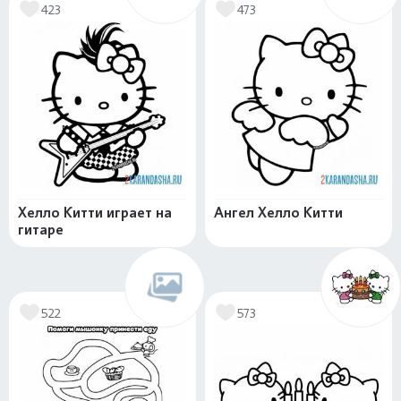
423
473
Хелло Китти играет на
Ангел Хелло Китти
гитаре
522
573