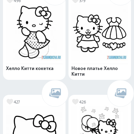
496
379
Хелло Китти кокетка
Новое платье Хелло
Китти
427
426