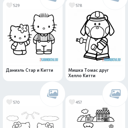
529
578
Даниэль Стар и Китти
Мишка Томас друг
Хелло Китти
570
457