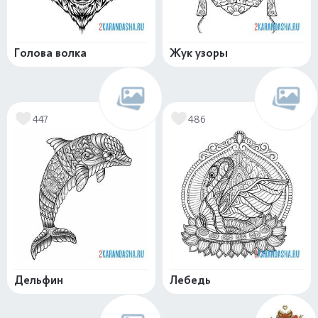
Голова волка
Жук узоры
447
486
Дельфин
Лебедь