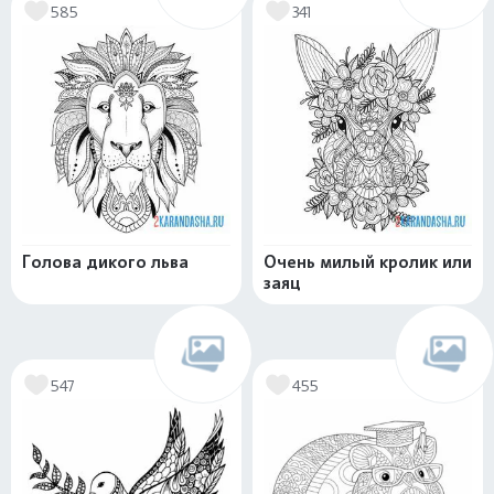
585
341
Голова дикого льва
Очень милый кролик или
заяц
547
455