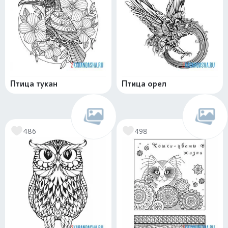
Птица тукан
Птица орел
486
498