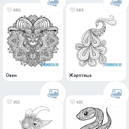
680
589
Овен
Жарптица
355
435