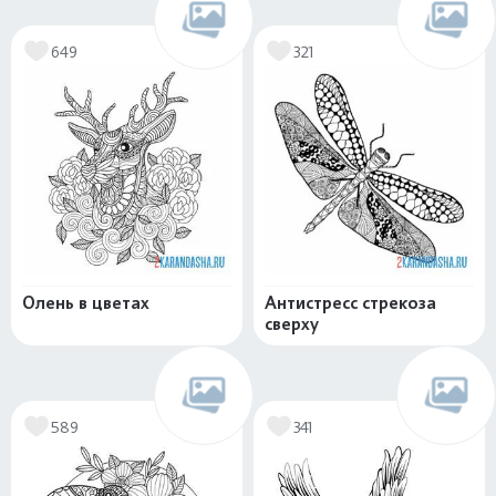
649
321
Олень в цветах
Антистресс стрекоза
сверху
589
341