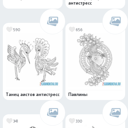
антистресс
590
656
Танец аистов антистресс
Павлины
341
330