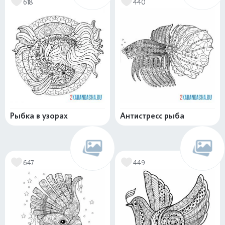
618
440
Рыбка в узорах
Антистресс рыба
647
449