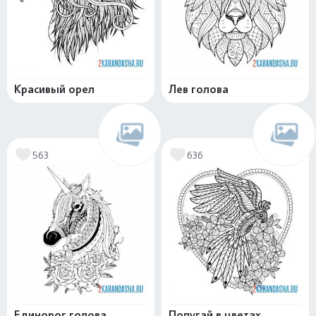
Красивый орел
Лев голова
563
636
Единорог голова
Попугай в цветах