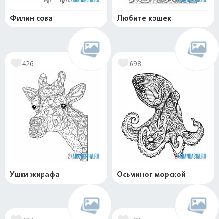
Филин сова
Любите кошек
426
698
Ушки жирафа
Осьминог морской