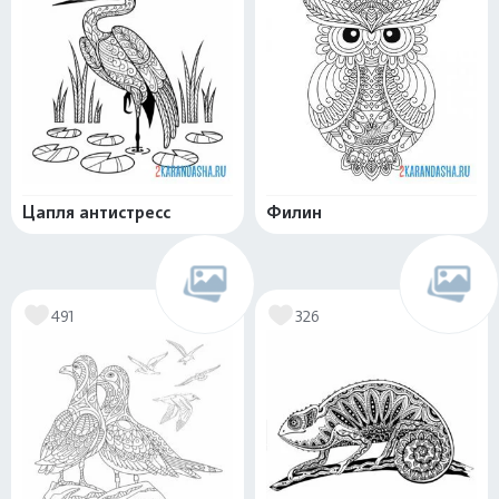
Цапля антистресс
Филин
491
326