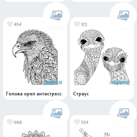
454
372
Голова орел антистресс
Страус
688
559